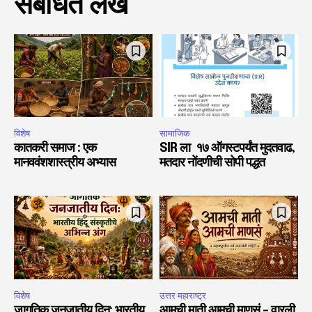
संबंधित लेख
विशेष
सामाजिक
कातकरी समाज : एक
SIR ला १७ ऑगस्टपर्यंत मुदतवाढ,
मानववंशशास्त्रीय अभ्यास
मतदार नोंदणीची सोपी पद्धत
विशेष
उत्तर महाराष्ट्र
जागतिक जनजातीय दिन: भारतीय
आमची माती आमची माणसं – वारली