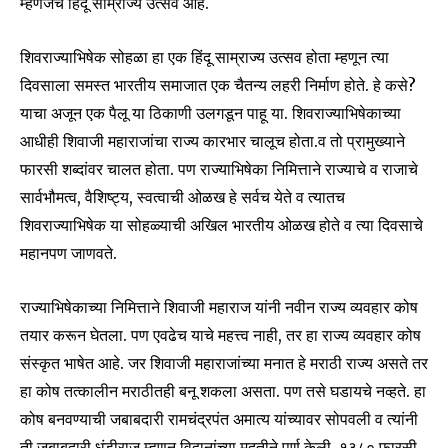
म्हणजेच हिंदू साम्राज्य उत्सव आहे.
safe with us.
शिवराज्याभिषेक सोहळा हा एक हिंदू साम्राज्य उत्सव होता म्हणून त्या
दिवसाला समस्त भारतीय समाजात एक चैतन्य लहरी निर्माण होते. हे कसे?
याचा अजून एक पैलू या ठिकाणी उलगडून पाहू या. शिवराज्याभिषेकाच्या
SUBSCRIBE
आधीही शिवाजी महाराजांचा राज्य कारभार चालूच होता.व तो प्रामुख्याने
फारसी शब्दांवर चालत होता. पण राज्याभिषेका निमित्ताने राज्याचे व राजाचे
I've read and accept the
Privacy Policy
.
सार्वभौमत्व, वैशिष्ट्य, स्वत्वाची ओळख हे सर्वच येते व त्यातच
शिवराज्याभिषेक या सोहळ्याची अखिल भारतीय ओळख होते व त्या दिवसाचे
महानपण जाणवते.
6,300
32,111
75
Fans
Followers
Followers
राज्याभिषेकाच्या निमित्ताने शिवाजी महाराज यांनी नवीन राज्य व्यवहार कोष
तयार करून घेतला. पण एवढेच याचे महत्त्व नाही, तर हा राज्य व्यवहार कोष
संस्कृत भाषेत आहे. जर शिवाजी महाराजांच्या मनात हे मराठी राज्य असते तर
हा कोष तत्कालीन मराठीतही बनू शकला असता. पण तसे घडायचे नव्हते. हा
कोष बनवण्याची जबाबदारी रामचंद्रपंत अमात्य यांच्यावर सोपवली व त्यांनी
ती जबाबदारी धुंडीराज म्हणून विद्वानांच्या मदतीने पूर्ण केली. १३८० फारसी,