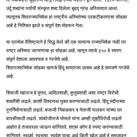
उर्दू शब्दांना पर्यायी संस्कृत शब्द दिलेला बृहद् ग्रंथ अस्तित्वात आला.
त्यातूनच शिवराज्याभिषेक हा राष्ट्रीय अस्मितेच्या प्रकटीकरणाचा सोहळा
आहे हे निश्चित झाले व संपूर्ण देश मोहरून गेला.
या प्रत्येक वैशिष्ट्याने हे सिद्ध केले की एक सामान्य राज्याभिषेक नाही तर
राष्ट्र अस्मिता जागरणाचा हा सोहळा आहे. म्हणून त्याचे ३५० वे स्मरण
संपूर्ण देशाला आवश्यक व गरजेचे आहे.
शिवराज्याभिषेक सोहळा म्हणजे हिंदू साम्राज्य उत्सव आहे हे समजणे गरजेचे
आहे.
शिवाजी महाराज हे मुगल, आदिलशाही, कुतुबशाही अशा राष्ट्र विरोधी
शक्तींशी लढले. काशी विश्वनाथ मुक्त करण्यासाठी लढले. हिंदू मंदीराच्या
पुनर्निर्माणासाठी लढले. बजाजी निंबाळकर व नेताजी पालकर यांच्या घर
वापसीसाठी लढले. व्यंकोजीराजे भोसले यांना आम्ही तुर्कांविरोधी लढतो
आहोत हे तंजावरला जाऊन सांगितले. शत्रू कोण हे स्पष्ट करण्यासाठी
सांगितले. स्वधर्म, स्वभाषा, स्वदेश याचा अर्थ किती खोल आहे हे समजावून