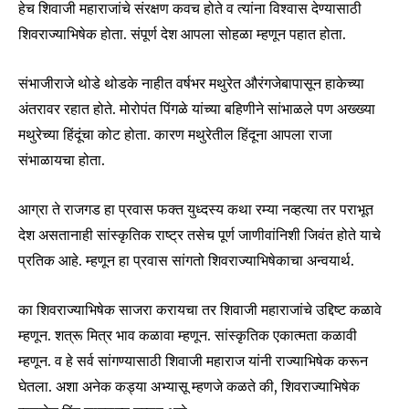
हेच शिवाजी महाराजांचे संरक्षण कवच होते व त्यांना विश्वास देण्यासाठी
शिवराज्याभिषेक होता. संपूर्ण देश आपला सोहळा म्हणून पहात होता.
संभाजीराजे थोडे थोडके नाहीत वर्षभर मथुरेत औरंगजेबापासून हाकेच्या
अंतरावर रहात होते. मोरोपंत पिंगळे यांच्या बहिणीने सांभाळले पण अख्ख्या
मथुरेच्या हिंदूंचा कोट होता. कारण मथुरेतील हिंदूना आपला राजा
संभाळायचा होता.
आग्रा ते राजगड हा प्रवास फक्त युध्दस्य कथा रम्या नव्हत्या तर पराभूत
देश असतानाही सांस्कृतिक राष्ट्र तसेच पूर्ण जाणीवांनिशी जिवंत होते याचे
प्रतिक आहे. म्हणून हा प्रवास सांगतो शिवराज्याभिषेकाचा अन्वयार्थ.
Join our community of
SUBSCRIBERS and be part of the
का शिवराज्याभिषेक साजरा करायचा तर शिवाजी महाराजांचे उद्दिष्ट कळावे
conversation.
म्हणून. शत्रू मित्र भाव कळावा म्हणून. सांस्कृतिक एकात्मता कळावी
म्हणून. व हे सर्व सांगण्यासाठी शिवाजी महाराज यांनी राज्याभिषेक करून
To subscribe, simply enter your email address on our website
or click the subscribe button below. Don't worry, we respect
घेतला. अशा अनेक कड्या अभ्यासू म्हणजे कळते की, शिवराज्याभिषेक
your privacy and won't spam your inbox. Your information is