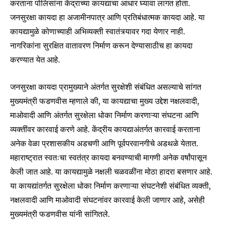
करताना पोलिसांना केंद्राच्या कायद्याचा आधार घ्यावा लागत होता.
जनसुरक्षा कायदा हा अजामीनपात्र आणि प्रतिबंधात्मक कायदा आहे. या
कायद्यामुळे कोणाच्याही अभिव्यक्ती स्वातंत्र्यावर गदा येणार नाही.
नागरिकांना सुरक्षित वातावरण निर्माण करून देण्यासाठीच हा कायदा
SUBSCRIBE
करण्यात येत आहे.
I've read and accept the
Privacy Policy
.
जनसुरक्षा कायदा प्रामुख्याने अंतर्गत सुरक्षेशी संबंधित असल्याचे सांगत
मुख्यमंत्री फडणवीस म्हणाले की, या कायद्याचा मुख्य उद्देश नक्षलवादी,
माओवादी आणि अंतर्गत सुरक्षेला धोका निर्माण करणाऱ्या संघटना आणि
6,300
32,111
75
व्यक्तींवर कारवाई करणे आहे. केंद्रीय कायद्याअंतर्गत कारवाई करताना
Fans
Followers
Followers
अनेक वेळा प्रशासकीय अडचणी आणि पूर्वपरवानगीचे अडथळे येतात.
महाराष्ट्रात स्वतःचा स्वतंत्र कायदा बनवण्याची मागणी अनेक वर्षांपासून
केली जात आहे. या कायद्यामुळे नक्षली चळवळींना मोठा हादरा बसणार आहे.
या कायद्यांतर्गत सुरक्षेला धोका निर्माण करणाऱ्या संघटनेशी संबंधित व्यक्ती,
नक्षलवादी आणि माओवादी संघटनांवर कारवाई केली जाणार आहे, असेही
मुख्यमंत्री फडणवीस यांनी सांगितले.