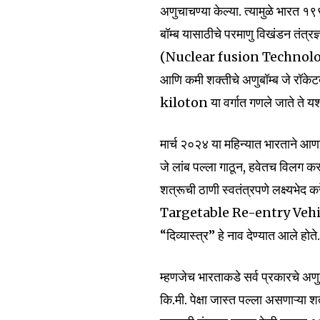
अणुचाचण्या केल्या. त्यामुळे भारत १९
बॉम्ब यासाठीचे परमाणु विखंडन त
(Nuclear fusion Technology) भार
आणि कमी शक्तीचे अणुबॉम्ब जे रॉकेटद्
kiloton या वर्गात गणले जाते ते यश
मार्च २०२४ या महिन्यात भारताने आण
जे लांब पल्ला गाठून, हवेतच विलग करू
Join our commu
शत्रूची ठाणी स्वतंत्रपणे लक्ष
SUBSCRIBERS an
Targetable Re-entry Vehicle) त
of the conversa
“दिव्यास्त्र” हे नाव देण्यात आले होते
To subscribe, simply enter your e
म्हणजेच भारताकडे सर्व प्रकारचे अणुब
the subscribe button below. Don'
कि.मी. पेक्षा जास्त पल्ला असणाऱ्या 
won't spam your inbox. Your infor