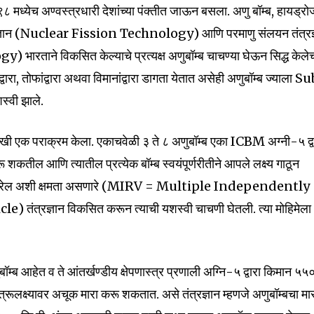
९८ मध्येच अण्वस्त्रधारी देशांच्या पंक्तीत जाऊन बसला. अणु बॉम्ब, हायड्र
ंत्रज्ञान (Nuclear Fission Technology) आणि परमाणु संलयन तंत्रज
ताने विकसित केल्याचे प्रत्यक्ष अणुबॉम्ब चाचण्या घेऊन सिद्ध केले
वारा, तोफांद्वारा अथवा विमानांद्वारा डागता येतात असेही अणुबॉम्ब ज्याला S
स्वी झाले.
खी एक पराक्रम केला. एकाचवेळी ३ ते ८ अणुबॉम्ब एका ICBM अग्नी-५ द्वा
 शकतील आणि त्यातील प्रत्येक बॉम्ब स्वयंपूर्णरीतीने आपले लक्ष्य गाठून
nity of
्यभेद करेल अशी क्षमता असणारे (MIRV = Multiple Independently
d be part
ंत्रज्ञान विकसित करून त्याची यशस्वी चाचणी घेतली. त्या मोहिमेला
tion.
.
mail address on our website or click
ॉम्ब आहेत व ते आंतर्खण्डीय क्षेपणास्त्र प्रणाली अग्नि-५ द्वारा किमान ५५
t worry, we respect your privacy and
I've read and a
शत्रूलक्ष्यावर अचूक मारा करू शकतात. असे तंत्रज्ञान म्हणजे अणुबॉम्बचा मा
mation is safe with us.