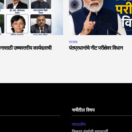
भाजपा
नासाठी उच्चस्तरीय कार्यदलाची
पंतप्रधानांचे नीट परीक्षेवर विधान
चर्चेतील विषय
संपादकीय