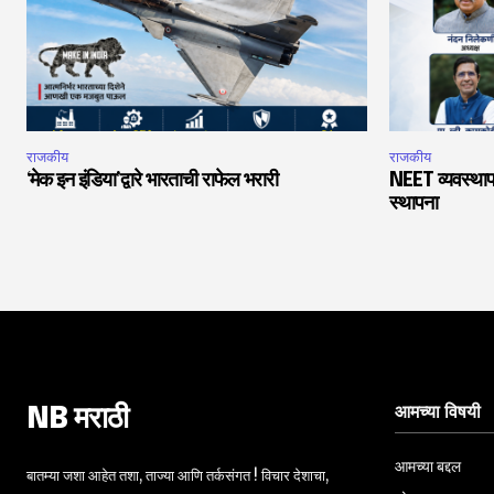
राजकीय
राजकीय
‘मेक इन इंडिया’द्वारे भारताची राफेल भरारी
NEET व्यवस्थाप
स्थापना
आमच्या विषयी
NB मराठी
आमच्या बद्दल
बातम्या जशा आहेत तशा, ताज्या आणि तर्कसंगत ! विचार देशाचा,