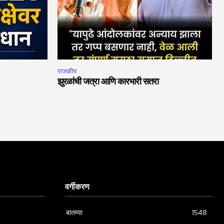
राजकीय
झुरळांची जत्रा आणि कारभारी सतरा
वर्गीकरण
बातम्या
1548