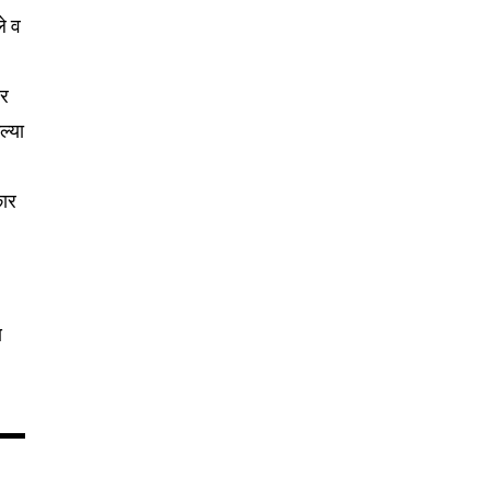
ले व
और
ल्या
कार
ि