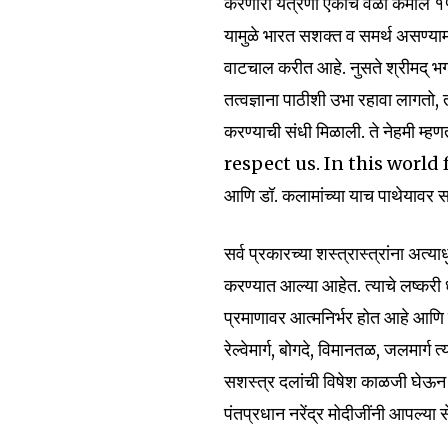
करणारी यंत्रणा एकाच वेळी कमाल १५
यामुळे भारत सशक्त व समर्थ असण्या
वाटचाल करीत आहे. नुसते श्रीमद् भगवत
तत्वज्ञाना पाठीशी उभा रहावा लागतो, 
6,300
करण्याची संधी मिळाली. ते नेह
Fans
respect us. In this world
आणि डॉ. कलामांच्या याच पाथेयावर स
सर्व प्रकारच्या शस्त्रास्त्रांना अत
करण्यात आल्या आहेत. त्याचे लष्करी ध
प्रमाणावर आत्मनिर्भर होत आहे आणि 
रेल्वेमार्ग, बोगदे, विमानतळ, जलमार
सशस्त्र दलांची विषेश काळजी घेऊन त्
पंतप्रधान नरेंद्र मोदीजींनी आपल्या स