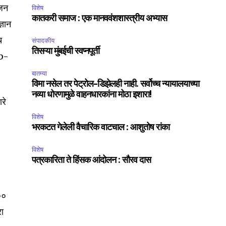
ोजन
विशेष
कातकरी समाज : एक मानववंशशास्त्रीय अभ्यास
्ञान
च
संपादकीय
तिसऱ्या मुंबईची स्वप्नपूर्ती
ub-
बातम्या
विमा नसेल तर पेट्रोल-डिझेलही नाही. सर्वोच्च न्यायालयाच्या
नव्या धोरणामुळे वाहनधारकांना मोठा इशारा!
रे
विशेष
भरकटत गेलेली वैचारिक वाटचाल : आशुतोष रांका
विशेष
पत्रकारिता ते हिंसक आंदोलन : सौरव दास
SUBSCRIBE
००
ccept the
Privacy Policy
.
रा