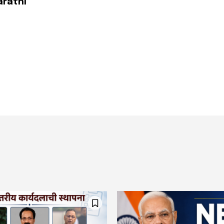
arathi