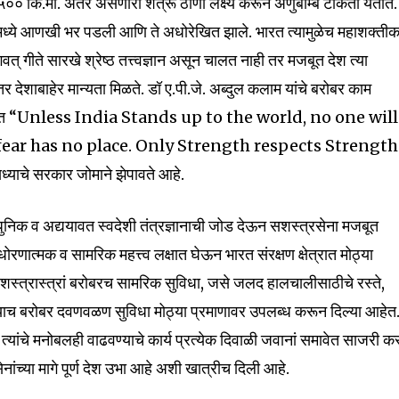
०० कि.मी. अंतर असणारी शत्रू ठाणी लक्ष्य करून अणुबॉम्ब टाकता येतात.
मध्ये आणखी भर पडली आणि ते अधोरेखित झाले. भारत त्यामुळेच महाशक्तीक
् गीते सारखे श्रेष्ठ तत्त्वज्ञान असून चालत नाही तर मजबूत देश त्या
तर देशाबाहेर मान्यता मिळते. डॉ ए.पी.जे. अब्दुल कलाम यांचे बरोबर काम
32,111
मी म्हणत “Unless India Stands up to the world, no one will
Followers
 fear has no place. Only Strength respects Strength
ध्याचे सरकार जोमाने झेपावते आहे.
्याधुनिक व अद्ययावत स्वदेशी तंत्रज्ञानाची जोड देऊन सशस्त्रसेना मजबूत
ोरणात्मक व सामरिक महत्त्व लक्षात घेऊन भारत संरक्षण क्षेत्रात मोठ्या
शस्त्रास्त्रां बरोबरच सामरिक सुविधा, जसे जलद हालचालीसाठीचे रस्ते,
्ग त्याच बरोबर दवणवळण सुविधा मोठ्या प्रमाणावर उपलब्ध करून दिल्या आहेत
यांचे मनोबलही वाढवण्याचे कार्य प्रत्येक दिवाळी जवानां समावेत साजरी क
ेनांच्या मागे पूर्ण देश उभा आहे अशी खात्रीच दिली आहे.