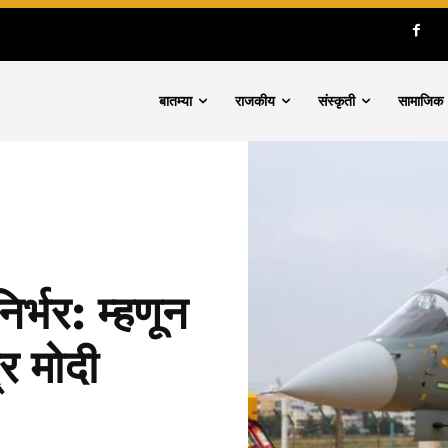
बातम्या
राजकीय
संस्कृती
सामाजिक
िर्भर: म्हणून
्र मोदी