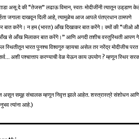
रणगाडा असू दे की “तेजस” लढाऊ विमान, स्वतः मोदीजींनी त्यातून उड्‌डाण के
ासार्हता जगाला दाखवून दिली आहे, त्यामुळेच आज आपले पंतप्रधान ठामपणे
 बात करेंगे। न हम (भारत) आँख दिखाकर बात करेंगे। क्यों की “जीओ 
हम आँख से आँख मिलाकर बात करेंगे।” आणि अगदी तशीच वस्तुस्थिती आपण गे
 स्थितीतून भारत पुनश्च विश्वगुरु व्हायचा असेल तर नरेंद्र मोदीजीच परत
सर्व… अशी पश्चात्ताप करण्याची वेळ येऊन काय उपयोग ? म्हणून स्थिर सर
 असून समूह संचालक म्हणून निवृत्त झाले आहेत. शस्त्रास्त्रे संशोधन आण
ुभव त्यांना आहे.)