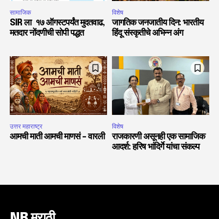
सामाजिक
विशेष
SIR ला १७ ऑगस्टपर्यंत मुदतवाढ,
जागतिक जनजातीय दिन: भारतीय
मतदार नोंदणीची सोपी पद्धत
हिंदू संस्कृतीचे अभिन्न अंग
उत्तर महाराष्ट्र
विशेष
आमची माती आमची माणसं – वारली
राजकारणी असूनही एक सामाजिक
आदर्श: हरिष भांदिर्गे यांचा संकल्प
NB मराठी