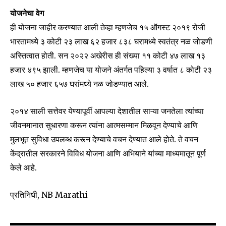
SUBSCRIBERS and be part of the
योजनेचा वेग
conversation.
ही योजना जाहीर करण्यात आली तेव्हा म्हणजेच १५ ऑगस्ट २०१९ रोजी
भारतामध्ये ३ कोटी २३ लाख ६२ हजार ८३८ घरामध्ये स्वतंत्र नळ जोडणी
To subscribe, simply enter your email address on our website
or click the subscribe button below. Don't worry, we respect
अस्तित्वात होती. सन २०२२ अखेरीस ही संख्या ११ कोटी ४७ लाख १३
your privacy and won't spam your inbox. Your information is
हजार ४९५ झाली. म्हणजेच या योजने अंतर्गत पहिल्या ३ वर्षात ८ कोटी २३
safe with us.
लाख ५० हजार ६५७ घरांमध्ये नळ जोडण्यात आले.
२०१४ साली सत्तेवर येण्यापूर्वी आपल्या देशातील साऱ्या जनतेला त्यांच्या
जीवनमानात सुधारणा करून त्यांना आत्मसम्मान मिळवून देण्याचे आणि
मुलभूत सुविधा उपलब्ध करून देण्याचे वचन देण्यात आले होते. ते वचन
SUBSCRIBE
केंद्रातील सरकारने विविध योजना आणि अभियाने यांच्या माध्यमातून पूर्ण
केले आहे.
I've read and accept the
Privacy Policy
.
प्रतिनिधी, NB Marathi
6,300
32,111
75
Fans
Followers
Followers