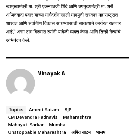
उपमुख्यमंत्री मा. श्री एकनाथजी शिंदे आणि उपमुख्यमंत्री मा. श्री
I've read and accept the
Privacy Policy
.
अजितदादा पवार यांच्या मार्गदर्शनाखाली महायुती सरकार महाराष्ट्रात
शाश्वत आणि सर्वांगीण विकास साधण्यासाठी सातत्याने कार्यरत राहणार
आहे,” असा ठाम विश्वास त्यांनी यावेळी व्यक्त केला आणि तिन्ही नेत्यांचे
अभिनंदन केले.
6,300
32,111
75
Fans
Followers
Followers
Vinayak A
Ameet Satam
BJP
Topics
CM Devendra Fadnavis
Maharashtra
Mahayuti Sarkar
Mumbai
Unstoppable Maharashtra
अमित साटम
भाजप