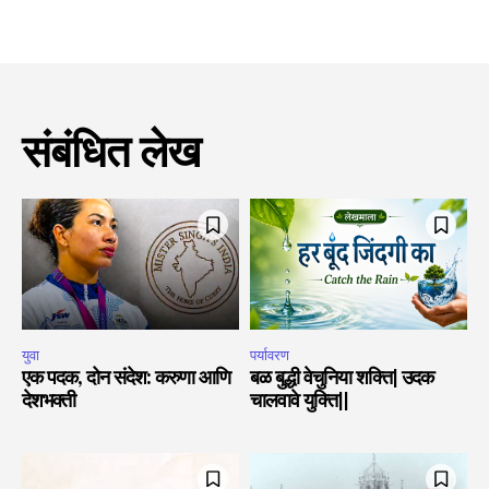
संबंधित लेख
युवा
पर्यावरण
एक पदक, दोन संदेश: करुणा आणि
बळ बुद्धी वेचुनिया शक्ति| उदक
देशभक्ती
चालवावे युक्ति||