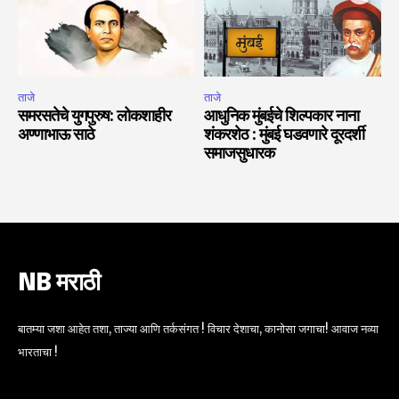
ताजे
ताजे
समरसतेचे युगपुरुष: लोकशाहीर
आधुनिक मुंबईचे शिल्पकार नाना
अण्णाभाऊ साठे
शंकरशेठ : मुंबई घडवणारे दूरदर्शी
समाजसुधारक
NB मराठी
बातम्या जशा आहेत तशा, ताज्या आणि तर्कसंगत ! विचार देशाचा, कानोसा जगाचा! आवाज नव्या
भारताचा !