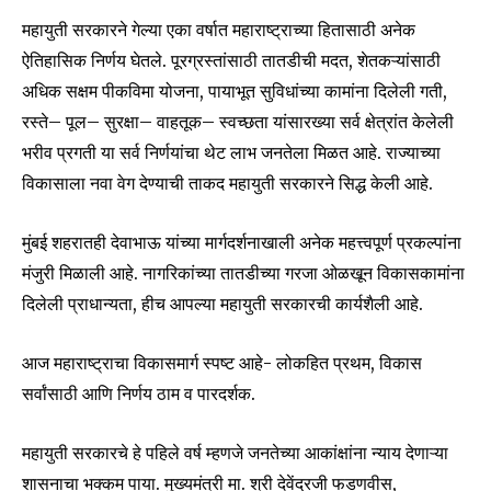
महायुती सरकारने गेल्या एका वर्षात महाराष्ट्राच्या हितासाठी अनेक
ऐतिहासिक निर्णय घेतले. पूरग्रस्तांसाठी तातडीची मदत, शेतकऱ्यांसाठी
अधिक सक्षम पीकविमा योजना, पायाभूत सुविधांच्या कामांना दिलेली गती,
रस्ते– पूल– सुरक्षा– वाहतूक– स्वच्छता यांसारख्या सर्व क्षेत्रांत केलेली
भरीव प्रगती या सर्व निर्णयांचा थेट लाभ जनतेला मिळत आहे. राज्याच्या
Join our community of
विकासाला नवा वेग देण्याची ताकद महायुती सरकारने सिद्ध केली आहे.
SUBSCRIBERS and be part of the
conversation.
मुंबई शहरातही देवाभाऊ यांच्या मार्गदर्शनाखाली अनेक महत्त्वपूर्ण प्रकल्पांना
मंजुरी मिळाली आहे. नागरिकांच्या तातडीच्या गरजा ओळखून विकासकामांना
To subscribe, simply enter your email address on our website
or click the subscribe button below. Don't worry, we respect
दिलेली प्राधान्यता, हीच आपल्या महायुती सरकारची कार्यशैली आहे.
your privacy and won't spam your inbox. Your information is
safe with us.
आज महाराष्ट्राचा विकासमार्ग स्पष्ट आहे- लोकहित प्रथम, विकास
सर्वांसाठी आणि निर्णय ठाम व पारदर्शक.
महायुती सरकारचे हे पहिले वर्ष म्हणजे जनतेच्या आकांक्षांना न्याय देणाऱ्या
शासनाचा भक्कम पाया. मुख्यमंत्री मा. श्री देवेंद्रजी फडणवीस,
SUBSCRIBE