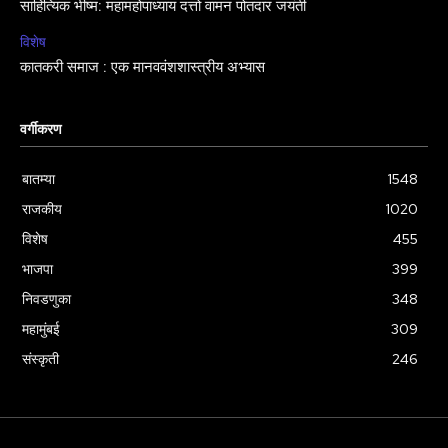
साहित्यिक भीष्म: महामहोपाध्याय दत्तो वामन पोतदार जयंती
विशेष
कातकरी समाज : एक मानववंशशास्त्रीय अभ्यास
वर्गीकरण
बातम्या
1548
राजकीय
1020
विशेष
455
भाजपा
399
निवडणुका
348
महामुंबई
309
संस्कृती
246