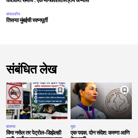
कातकरी समाज : एक मानववंशशास्त्रीय अभ्यास
संपादकीय
तिसऱ्या मुंबईची स्वप्नपूर्ती
संबंधित लेख
बातम्या
युवा
विमा नसेल तर पेट्रोल-डिझेलही
एक पदक, दोन संदेश: करुणा आणि