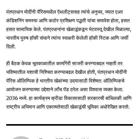
SUBSCRIBERS and be part of the
conversation.
पंतप्रधान मोदींनी पॅरिसमधील ऍथलीट्ससह त्यांचे अनुभव, ज्यात एअर
कंडिशनिंग समस्या आणि कठोर प्रशिक्षण पद्धती यांचा समावेश होता, हसत
To subscribe, simply enter your email address on our website
हसत सामायिक केले. पंतप्रधानांना खेळाडूंकडून भेटवस्तू देखील मिळाल्या,
or click the subscribe button below. Don't worry, we respect
your privacy and won't spam your inbox. Your information is
भारतीय पुरुष हॉकी संघाने त्यांना स्वाक्षरी केलेली हॉकी स्टिक आणि जर्सी
safe with us.
दिली.
ही बैठक केवळ भूतकाळातील कामगिरी साजरी करण्याबद्दल नव्हती तर
भविष्यातील यशाची निश्चित करण्याबद्दल देखील होती, पंतप्रधान मोदींनी
पॅरिस ऑलिम्पिक हे भारतीय खेळांच्या उदयासाठी विशेषत: ऑलिम्पिकचे
SUBSCRIBE
आयोजन करण्याच्या उद्देशाने लाँच पॅड ठरेल असा विश्वास व्यक्त केला.
2036 मध्ये. हा कार्यक्रम क्रीडा विकासासाठी सरकारची बांधिलकी आणि
I've read and accept the
Privacy Policy
.
राष्ट्रीय अभिमान आणि एकात्मतेसाठी खेळाडूंची भूमिका अधोरेखित करतो.
6,300
32,111
75
Fans
Followers
Followers