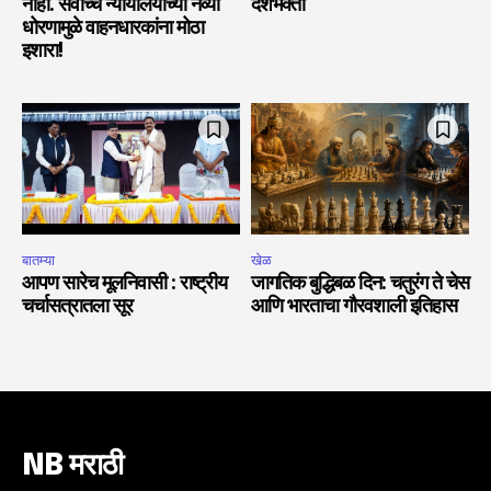
नाही. सर्वोच्च न्यायालयाच्या नव्या
देशभक्ती
धोरणामुळे वाहनधारकांना मोठा
इशारा!
बातम्या
खेळ
आपण सारेच मूलनिवासी : राष्ट्रीय
जागतिक बुद्धिबळ दिन: चतुरंग ते चेस
चर्चासत्रातला सूर
आणि भारताचा गौरवशाली इतिहास
NB मराठी