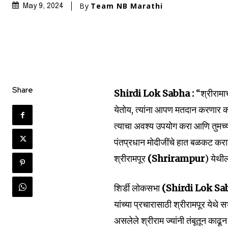
By
Team NB Marathi
May 9, 2024
Share
Shirdi Lok Sabha :
“श्रीरामाच
Join our commu
येतोय, त्यांना आपण मतदान करणार का.
SUBSCRIBERS an
त्याचा अवश्य उपयोग करा आणि तुमच्य
of the conversa
पंतप्रधान मोदीजींचे हात बळकट कराल
To subscribe, simply enter your e
श्रीरामपूर
(Shrirampur
) येथी
the subscribe button below. Don'
won't spam your inbox. Your infor
शिर्डी लोकसभा
(Shirdi Lok S
यांच्या प्रचारासाठी श्रीरामपूर येथ
असलेले श्रीराम ज्यांनी तंबूतून काढ