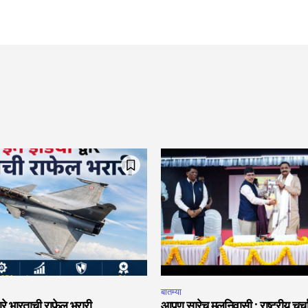
बातम्या
वारे भारताची राफेल भरारी
आपण सारेच मूलनिवासी : राष्ट्रीय चर्