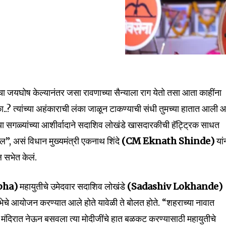
ा जयघोष केल्यानंतर जसा रावणाच्या सैन्याला राग येतो तसा आता काहींना
nity of
.? त्यांच्या अहंकाराची लंका जाळून टाकण्याची संधी तुमच्या हातात आली आ
d be part
ा सगळ्यांच्या आशीर्वादाने सदाशिव लोखंडे खासदारकीची हॅट्ट्रिक साधत
tion.
”, असं विधान मुख्यमंत्री एकनाथ शिंदे
(CM Eknath Shinde)
यां
mail address on our website or click
ल सभेत केलं.
t worry, we respect your privacy and
I've read and a
mation is safe with us.
abha)
महायुतीचे उमेदवार सदाशिव लोखंडे
(Sadashiv Lokhande)
े सभेचे आयोजन करण्यात आले होते यावेळी ते बोलत होते. “शहराच्या नावात
ून मंदिरात नेऊन बसवला त्या मोदीजींचे हात बळकट करण्यासाठी महायुतीचे