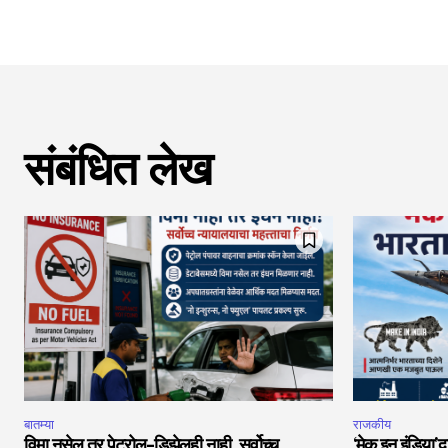
संबंधित लेख
बातम्या
राजकीय
विमा नसेल तर पेट्रोल-डिझेलही नाही. सर्वोच्च
‘मेक इन इंडिया’द्