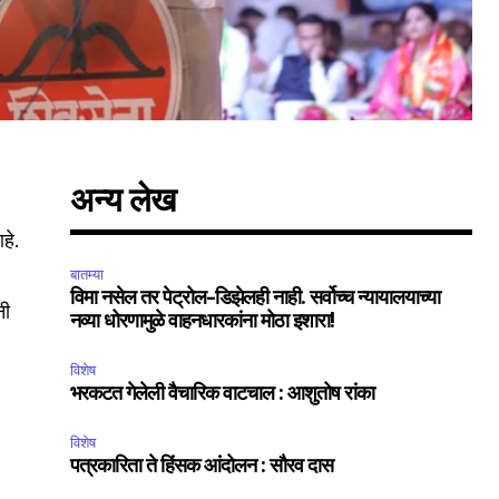
अन्य लेख
हे.
बातम्या
विमा नसेल तर पेट्रोल-डिझेलही नाही. सर्वोच्च न्यायालयाच्या
नी
SUBSCRIBE
नव्या धोरणामुळे वाहनधारकांना मोठा इशारा!
विशेष
ccept the
Privacy Policy
.
भरकटत गेलेली वैचारिक वाटचाल : आशुतोष रांका
विशेष
पत्रकारिता ते हिंसक आंदोलन : सौरव दास