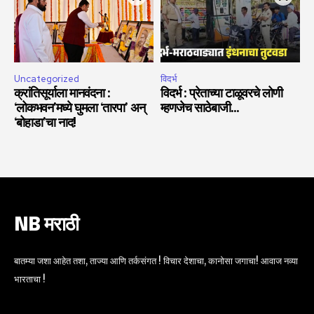
Uncategorized
विदर्भ
क्रांतिसूर्याला मानवंदना :
विदर्भ : प्रेताच्या टाळूवरचे लोणी
‘लोकभवन’मध्ये घुमला ‘तारपा’ अन्
म्हणजेच साठेबाजी…
‘बोहाडा’चा नाद!
NB मराठी
बातम्या जशा आहेत तशा, ताज्या आणि तर्कसंगत ! विचार देशाचा, कानोसा जगाचा! आवाज नव्या
भारताचा !