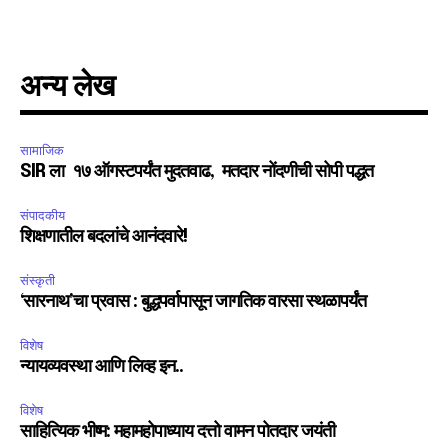
I've read and accept the
Privacy Policy
.
अन्य लेख
6,300
32,111
75
सामाजिक
Fans
Followers
Followers
SIR ला १७ ऑगस्टपर्यंत मुदतवाढ, मतदार नोंदणीची सोपी पद्धत
संपादकीय
शिक्षणातील बदलांचे आनंदवारे!
संस्कृती
‘सारनाथ’चा प्रवास : बुद्धपर्वापासून जागतिक वारसा स्थळापर्यंत
विशेष
न्यायव्यवस्था आणि लिव्ह इन..
विशेष
साहित्यिक भीष्म: महामहोपाध्याय दत्तो वामन पोतदार जयंती