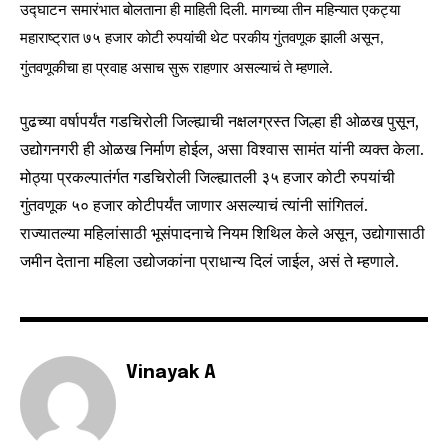
उद्घाटन समारंभात बोलताना ही माहिती दिली. मागच्या तीन महिन्यात एकट्या 
महाराष्ट्रात ७५ हजार कोटी रुपयांची थेट परकीय गुंतवणूक झाली असून
, 
गुंतवणूकीचा हा प्रवाह असाच सुरू राहणार अ‍सल्याचं ते म्हणाले.
पुढच्या वर्षापर्यंत गडचिरोली जिल्ह्याची नक्षलग्रस्त जिल्हा ही ओळख पुसून,
उद्योगनगरी ही ओळख निर्माण होईल, असा विश्वास सामंत यांनी व्यक्त केला.
Join our community of
मोठ्या प्रकल्पातंर्गत गडचिरोली जिल्ह्यातली ३५ हजार कोटी रुपयांची
SUBSCRIBERS and be part of the
गुंतवणूक ५० हजार कोटीपर्यंत जाणार असल्याचं त्यांनी सांगितलं.
conversation.
राज्यातल्या महिलांसाठी भूसंपादनाचे नियम शिथिल केले असून, उद्योगासाठी
To subscribe, simply enter your email address on our website
जमीन देताना महिला उद्योजकांना प्राधान्य दिलं जाईल, असं ते म्हणाले.
or click the subscribe button below. Don't worry, we respect
your privacy and won't spam your inbox. Your information is
safe with us.
Vinayak A
SUBSCRIBE