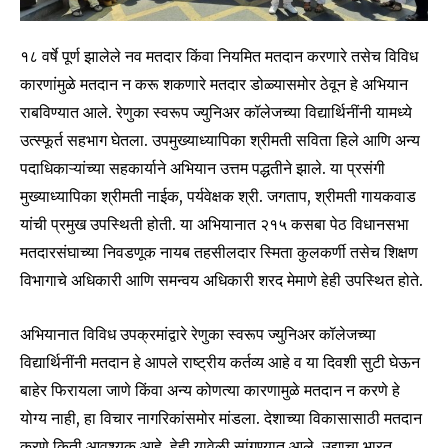
१८ वर्षे पूर्ण झालेले नव मतदार किंवा नियमित मतदान करणारे तसेच विविध
कारणांमुळे मतदान न करू शकणारे मतदार डोळ्यासमोर ठेवून हे अभियान
राबविण्यात आले. रेणुका स्वरूप ज्युनिअर कॉलेजच्या विद्यार्थिनींनी यामध्ये
उत्स्फूर्त सहभाग घेतला. उपमुख्याध्यापिका श्रीमती सविता हिले आणि अन्य
पदाधिकाऱ्यांच्या सहकार्याने अभियान उत्तम पद्धतीने झाले. या प्रसंगी
Join our community of
मुख्याध्यापिका श्रीमती नाईक, पर्यवेक्षक श्री. जगताप, श्रीमती गायकवाड
SUBSCRIBERS and be part of the
यांची प्रमुख उपस्थिती होती. या अभियानात २१५ कसबा पेठ विधानसभा
conversation.
मतदारसंघाच्या निवडणूक नायब तहसीलदार स्मिता कुलकर्णी तसेच शिक्षण
To subscribe, simply enter your email address on our website
विभागाचे अधिकारी आणि समन्वय अधिकारी शरद मेमाणे हेही उपस्थित होते.
or click the subscribe button below. Don't worry, we respect
your privacy and won't spam your inbox. Your information is
अभियानात विविध उपक्रमांद्वारे रेणुका स्वरूप ज्युनिअर कॉलेजच्या
safe with us.
विद्यार्थिनींनी मतदान हे आपले राष्ट्रीय कर्तव्य आहे व या दिवशी सुटी घेऊन
बाहेर फिरायला जाणे किंवा अन्य कोणत्या कारणामुळे मतदान न करणे हे
योग्य नाही, हा विचार नागरिकांसमोर मांडला. देशाच्या विकासासाठी मतदान
करणे किती आवश्यक आहे, हेही यावेळी सांगण्यात आले. उद्याचा भारत