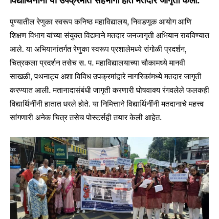
विद्यार्थिनींनी या उपक्रमात सहभागी होत मतदार जागृती केली.
पुण्यातील रेणुका स्वरूप कनिष्ठ महाविद्यालय, निवडणूक आयोग आणि
शिक्षण विभाग यांच्या संयुक्त विद्यमाने मतदार जनजागृती अभियान राबविण्यात
आले. या अभियानांतर्गत रेणुका स्वरूप प्रशालेमध्ये रांगोळी प्रदर्शन,
चित्रकला प्रदर्शन तसेच स. प. महाविद्यालयाच्या चौकामध्ये मानवी
साखळी, पथनाट्य अशा विविध उपक्रमांद्वारे नागरिकांमध्ये मतदार जागृती
करण्यात आली. मतानादासंबंधी जागृती करणारी घोषवाक्य रंगवलेले फलकही
विद्यार्थिनींनी हातात धरले होते. या निमित्ताने विद्यार्थिनींनी मतदानाचे महत्त्व
सांगणारी अनेक चित्र तसेच पोस्टर्सही तयार केली आहेत.