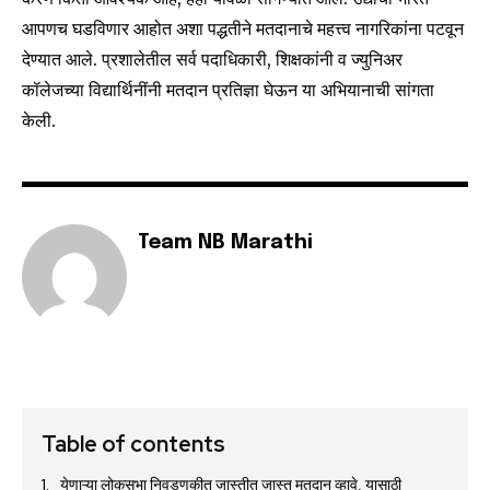
SUBSCRIBE
आपणच घडविणार आहोत अशा पद्धतीने मतदानाचे महत्त्व नागरिकांना पटवून
देण्यात आले. प्रशालेतील सर्व पदाधिकारी, शिक्षकांनी व ज्युनिअर
I've read and accept the
Privacy Policy
.
कॉलेजच्या विद्यार्थिनींनी मतदान प्रतिज्ञा घेऊन या अभियानाची सांगता
केली.
6,300
32,111
75
Fans
Followers
Followers
Team NB Marathi
Table of contents
येणाऱ्या लोकसभा निवडणुकीत जास्तीत जास्त मतदान व्हावे, यासाठी