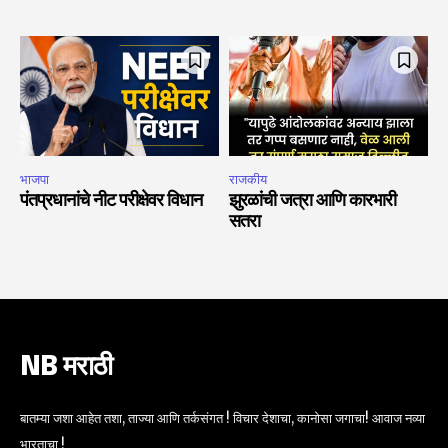
भाजपा
राजकीय
पंतप्रधानांचे नीट परीक्षेवर विधान
झुरळांची जत्रा आणि कारभारी
सतरा
NB मराठी
बातम्या जशा आहेत तशा, ताज्या आणि तर्कसंगत ! विचार देशाचा, कानोसा जगाचा! आवाज नव्या
भारताचा !