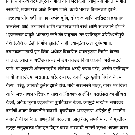
विकास करण्यावर पंतप्रधान मोदी यांनी भर दिला. त्यामुळे सीमावर्ती भागात
रस्त्यांचे, महामार्गांचे जाळे निर्माण झाले. काही भागात विमानतळ झाले.
भारताचा सीमावर्ती भाग हा अत्यंत दुर्गम, डोंगराळ आणि प्रतिकूल हवामान
असलेला आहे. उंचावरचे आणि वळणावळणाचे रस्ते आणि सातत्याने होणारे
भूस्लख्खन यामुळे अनेकदा रस्ते बंद राहतात. तर प्रतिकूल परिस्थितीमुळे
येथे रेल्वेचे जाळेही निर्माण झालेले नाही. त्यामुळेच अशा दुर्गम भागात
दळणवळणासाठी पूर्ण किंवा अर्धवट विकसित धावपट्ट्या निर्माण केल्या
जातात. त्यालाच अॅडव्हान्स्ड लँडिंग ग्राउंड किंवा एएलजी असे म्हटले
जाते. या एएलजी आंतरराष्ट्रीय सीमेच्या अगदी जवळ परंतु, अत्यंत प्रतिकूल
जागी उभारलेल्या असतात. खरेतर या एलएलजी खूप पूर्वीच निर्माण केल्या
गेल्या. परंतु, त्याकडे दुर्लक्ष झाले होते. मोदी सरकारने मात्र, यावर भर दिला
आणि अरूणाचल परिसरात सात अॅडव्हान्स्ड लँडिंग ग्राउंड्स कार्यान्वित
केली, अनेक जुन्या एएलजींचा पुनर्विकास केला. त्यामुळे भारतीय सशस्त्र
दलांची क्षमता कैकपटीने वाढली. दुसरीकडे आयएनएस अरिहंत ही भारतीय
बनावटीची आण्विक पाणबुडीही बदलत्या, आधुनिक, समर्थ भारताचे प्रतीक
म्हणून समुद्राच्या पोटातून विहार करत भारताची सागरी सुरक्षा भक्कम करत