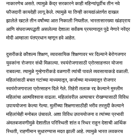
conversation.
नाकारणेच असते. त्यामुळे केंद्र सरकारने काही महिन्यांपूर्वीच तीन नवे
फौजदारी कायदेही लागू केले. त्यामुळे या तिन्ही कायद्यांअंतर्गत दाखल
To subscribe, simply enter your email address on our website
झालेले खटले तीन वर्षांच्या आत निकाली निघतील. भारतासारख्या खंडप्राय
or click the subscribe button below. Don't worry, we respect
your privacy and won't spam your inbox. Your information is
आणि संघराज्यपद्धती असलेल्या देशाला सर्वंकष प्रयत्नातून पुढे नेणारे नरेंद्र
safe with us.
मोदी आम्हाला पंतप्रधान म्हणून हवे आहेत.
दुसरीकडे कौशल्य शिक्षण, व्यावसायिक शिक्षणावर भर दिल्याने बेरोगजगार
युवकांना रोजगार संधी मिळाल्या. स्वयंरोजगासाठी प्रोत्साहनपर योजना
राबवल्या. त्यामुळे गुन्हेगारीकडे वळणारी त्यांची पावले व्यवसायाकडे वळाली.
SUBSCRIBE
महिलांसाठी बचत गटांच्या माध्यमातून, कर्जाच्या माध्यमातून रोजगार
स्वयंरोजगाराला प्रोत्साहन दिले गेले. तिहेरी तलाक रद्द केल्याने मुस्लीम
I've read and accept the
Privacy Policy
.
महिलांचा आत्मविश्वास वाढला. महिलांवरील अत्याचार रोखण्यासाठी विविध
उपाययोजना केल्या गेल्या. मुलींच्या शिक्षणासाठीही भरीव तरतुदी केल्याने
महिलांचेही मनोबल उंचावले. अशा विविध उपाययोजना व त्यांच्या प्रभावी
6,300
32,111
75
अंमलबजावणीमुळे देशातील परिस्थिती शांत व स्थिर राहून देशाची आर्थिक
Fans
Followers
Followers
स्थिती, राहणीमान सुधारण्यास मदत झाली आहे. त्यामुळे भारत लवकरच