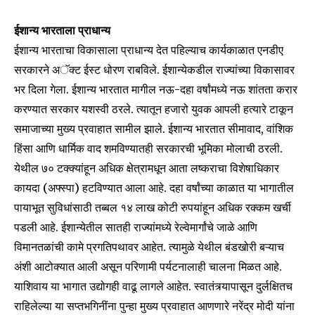
ईशान्य भारताला प्राधान्य
ईशान्य भारताचा विकासाला प्राधान्य देत पहिल्याच कार्यकाळात एनडीए
सरकारने अॅक्ट ईस्ट धोरण राबविले. ईशान्येकडील राज्यांच्या विकासावर
भर दिला गेला. ईशान्य भारतात मागील नऊ-दहा वर्षांमध्ये नऊ शांतता करार
करण्यात सरकार यशस्वी ठरले. त्यातून हजारो युवक आपली हत्यारे टाकून
समाजाच्या मुख्य प्रवाहात सामील झाले. ईशान्य भारतात सीमावाद, वांशिक
हिंसा आणि धार्मिक वाद शमविण्यातही सरकारची भूमिका मोलाची ठरली.
येथील ७० टक्क्यांहून अधिक क्षेत्रामधून आता लष्कराचा विशेषाधिकार
कायदा (अफ्स्पा) हटविण्यात आला आहे. दहा वर्षांच्या काळात या भागातील
पायाभूत सुविधांसाठी तब्बल १४ लाख कोटी रुपयांहून अधिक रक्कम खर्ची
पडली आहे. ईशान्येतील सातही राज्यांमध्ये रेल्वेमार्गांचे जाळे आणि
विमानतळांची कामे प्रगतिपथावर आहेत. त्यामुळे येथील बंडखोरी बऱ्याच
अंशी आटोक्यात आली असून परिणामी पर्यटनालाही चालना मिळत आहे.
याशिवाय या भागात उद्योगही वाढू लागले आहेत. स्वातंत्र्यापासून दुर्लक्षितच
राहिलेल्या या सप्तभगिनींना पुन्हा मुख्य प्रवाहात आणणारे नरेंद्र मोदी यांना