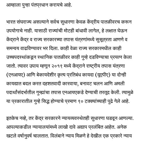
आम्हाला पुन्हा पंतप्रधान करायचे आहे.
भारत संघराज्य असल्याने सर्वच सुधारणा केवळ केंद्रीय पातळीवरच करून
उपयोगाचे नाही. यासाठी राज्यांची मोटही बांधावी लागेल, हे लक्षात घेऊन
केंद्राने केंद्र व राज्य सरकारच्या तपास यंत्रणांमध्ये सुसूत्रता आणणे व
समन्वय वाढविण्यावर भर दिला. काही वेळा राज्य सरकारमधील काही
उच्चपदस्थांकडून स्थानिक पातळीवर काही गुन्हे दडविण्याचा प्रयत्न केला
जातो. त्यावर उपाय म्हणून २०१९ मध्ये केंद्राने राष्ट्रीय तपास यंत्रणा
(एनआयए) आणि बेकायदेशीर कृत्य प्रतिबंध कायदा (यूएपीए) या दोन्ही
कायद्यात बदल करत दहशतवादी कारवाया, बनावट चलन आणि अमली
पदार्थांसंदर्भातील गुन्ह्यांचा तपास एनआयएकडे देण्याची तरतूद केली. त्यामुळे
या प्रकारातील गुन्हे सिद्ध होण्याचे प्रमाण ९० टक्क्यांच्याही पुढे गेले आहे.
इतकेच नव्हे, तर केंद्र सरकारने न्यायव्यवस्थेतही सुधारणा घडवून आणल्या.
Join our community of
आपल्याकडील न्यायालयांमध्ये लाखो दावे अद्याप प्रलंबित आहेत. अनेक
SUBSCRIBERS and be part of the
खटले वर्षानुवर्ष चालतात. विलंबाने न्याय मिळणे हे देखील एक प्रकारे न्याय