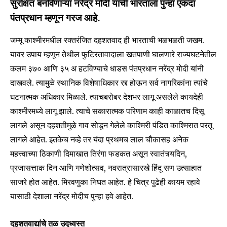
सुरक्षित बनविणाऱ्या नरेंद्र मोदी यांची भारताला पुन्हा एकदा
पंतप्रधान म्हणून गरज आहे.
जम्मू काश्मीरमधील रक्तरंजित दहशतवाद ही भारताची भळभळती जखम.
यावर उपाय म्हणून तेथील फुटिरतावादाला खतपाणी घालणारे राज्यघटनेतील
कलम ३७० आणि ३५ अ हटविण्याचे धाडस पंतप्रधान नरेंद्र मोदी यांनी
दाखवले. त्यामुळे स्थानिक विशेषाधिकार रद्द होऊन सर्व नागरिकांना त्यांचे
घटनात्मक अधिकार मिळाले. त्याचबरोबर देशभर लागू असलेले कायदेही
काश्मीरमध्ये लागू झाले. त्याचे सकारात्मक परिणाम काही काळातच दिसू
लागले असून दहशतीमुळे गाव सोडून गेलेले काश्मिरी पंडित काश्मिरात परतू
लागले आहेत. इतकेच नव्हे तर यंंदा प्रथमच लाल चौकासह अनेक
महत्त्वाच्या ठिकाणी दिमाखात तिरंगा फडकत असून स्वातंत्र्यदिन,
प्रजासत्ताक दिन आणि गणेशोत्सव, नवरात्रासारखे हिंदू सण उत्साहात
साजरे होत आहेत. मिरवणुका निघत आहेत. हे चित्र पुढेही कायम रहावे
यासाठी देशाला नरेंद्र मोदीच पुन्हा हवे आहेत.
दहशतवाद्यांचे तळ उद्ध्वस्त