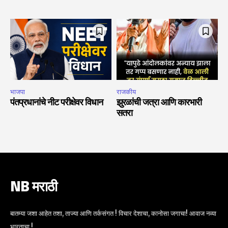
भाजपा
राजकीय
पंतप्रधानांचे नीट परीक्षेवर विधान
झुरळांची जत्रा आणि कारभारी
सतरा
NB मराठी
बातम्या जशा आहेत तशा, ताज्या आणि तर्कसंगत ! विचार देशाचा, कानोसा जगाचा! आवाज नव्या
भारताचा !