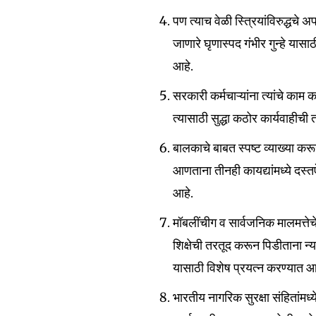
पण त्याच वेळी स्त्रियांविरुद्धचे 
जाणारे घृणास्पद गंभीर गुन्हे यासा
आहे.
Join our commu
सरकारी कर्मचाऱ्यांना त्यांचे काम 
SUBSCRIBERS an
त्यासाठी सुद्धा कठोर कार्यवाहीच
of the conversa
बालकाचे बाबत स्पष्ट व्याख्या क
To subscribe, simply enter your e
आणताना तीनही कायद्यांमध्ये दस्त
the subscribe button below. Don'
आहे.
won't spam your inbox. Your infor
मॉबलींचीग व सार्वजनिक मालमत्त
शिक्षेची तरतूद करून पिडीताना न्य
यासाठी विशेष प्रयत्न करण्यात 
6,300
भारतीय नागरिक सुरक्षा संहितांमध
Fans