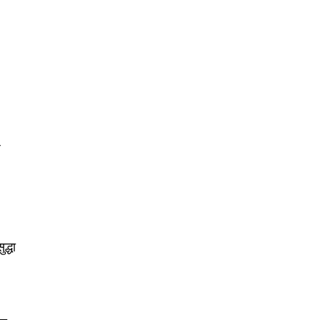
े
द्धा