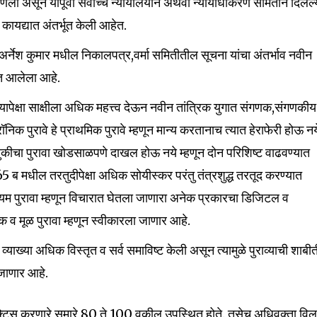
 असून यापूर्वी सर्वोच्च न्यायालयाने अथवा न्यायाधीकरण समितीने दिलेल्
 कायद्यात अंतर्भूत केली आहेत.
्नेश कुमार मधील निकालपत्र,वर्मा समितीतील सूचना यांचा अंतर्भाव नवीन
यात आलेला आहे.
व्यापेक्षा साक्षीला अधिक महत्त्व देऊन नवीन तांत्रिक युगात संगणक,संगणकीय
ॉनिक पुरावे हे प्राथमिक पुरावे म्हणून मान्य करतानाच त्यात हेराफेरी होऊ नय
ुकीचा पुरावा खोडसाळपणे दाखल होऊ नये म्हणून दोन परिशिष्ट वाढवण्यात
65 ब मधील तरतुदीपेक्षा अधिक सोयीस्कर परंतु तंत्रशुद्ध तरतूद करण्यात
दुय्यम पुरावा म्हणून विचारात घेतला जाणारा अनेक प्रकारचा डिजिटल व
क व मूळ पुरावा म्हणून स्वीकारला जाणार आहे.
्याख्या अधिक विस्तृत व सर्व समाविष्ट केली असून त्यामुळे पुराव्याची शाबी
 जाणार आहे.
्रॅक्टिस करणारे सुमारे 80 ते 100 वकील उपस्थित होते. तसेच अधिवक्ता वि