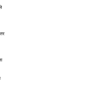
ले
े तर
SUBSCRIBE
ला
ccept the
Privacy Policy
.
न
75
Followers