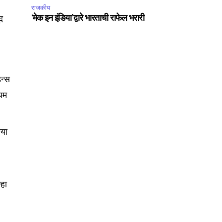
राजकीय
ूद
‘मेक इन इंडिया’द्वारे भारताची राफेल भरारी
न्स
ियम
िया
्हा