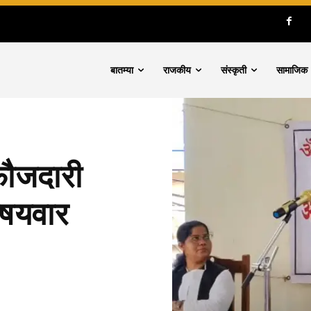
बातम्या
राजकीय
संस्कृती
सामाजिक
फौजदारी
विषयवार