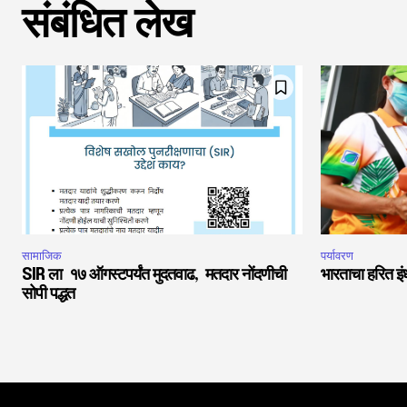
संबंधित लेख
सामाजिक
पर्यावरण
SIR ला १७ ऑगस्टपर्यंत मुदतवाढ, मतदार नोंदणीची
भारताचा हरित इं
सोपी पद्धत