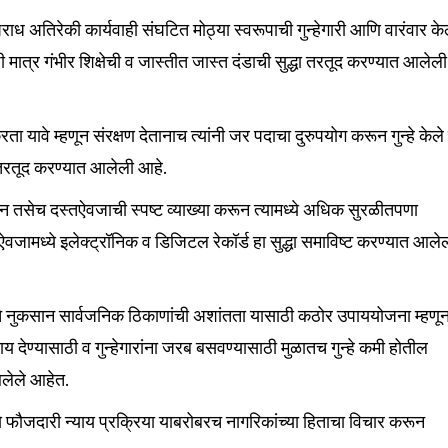
अपराध अतिरेकी कार्यवाही संघटित मोठ्या स्वरूपाची गुन्हेगारी आणि वारंवार के
ठी मात्र गंभीर शिक्षेची व जास्तीत जास्त दंडाची सुद्धा तरतूद करण्यात आलेली
nity of
करता यावे म्हणून संरक्षण देतानाच त्यांनी जर पदाचा दुरुपयोग करून गुन्हे केल
d be part
ी तरतूद करण्यात आलेली आहे.
tion.
रून तसेच दस्तऐवजाची स्पष्ट व्याख्या करून त्यामध्ये अधिक सुरळीतपणा
mail address on our website or click
ऐवजामध्ये इलेक्ट्रॉनिक व डिजिटल रेकॉर्ड हा सुद्धा समाविष्ट करण्यात आले
t worry, we respect your privacy and
I've read and a
mation is safe with us.
ेचे नुकसान सार्वजनिक ठिकाणांची अशांतता यासाठी कठोर उपाययोजना म्हणू
ाय देण्यासाठी व गुन्हेगारांना जरब बसवण्यासाठी मुळातच गुन्हे कमी होतील
आलेले आहेत.
32,111
्ये फौजदारी न्याय प्रक्रिया याबरोबरच नागरिकांच्या हिताचा विचार करून
Followers