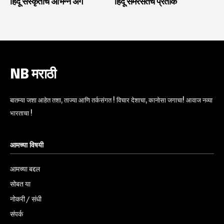
हिंदू संस्कृतीचे अभिन्न अंग
हिंदू समरसतेचे प्रतीक
NB मराठी
बातम्या जशा आहेत तशा, ताज्या आणि तर्कसंगत ! विचार देशाचा, कानोसा जगाचा! आवाज नव्या
भारताचा !
आमच्या विषयी
आमच्या बद्दल
सोबत या
नोकरी / संधी
संपर्क