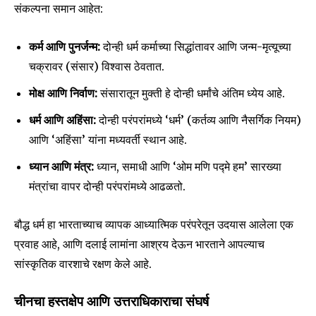
संकल्पना समान आहेत:
कर्म आणि पुनर्जन्म:
दोन्ही धर्म कर्माच्या सिद्धांतावर आणि जन्म-मृत्यूच्या
चक्रावर (संसार) विश्वास ठेवतात.
मोक्ष आणि निर्वाण:
संसारातून मुक्ती हे दोन्ही धर्मांचे अंतिम ध्येय आहे.
धर्म आणि अहिंसा:
दोन्ही परंपरांमध्ये ‘धर्म’ (कर्तव्य आणि नैसर्गिक नियम)
आणि ‘अहिंसा’ यांना मध्यवर्ती स्थान आहे.
ध्यान आणि मंत्र:
ध्यान, समाधी आणि ‘ओम मणि पद्मे हम’ सारख्या
मंत्रांचा वापर दोन्ही परंपरांमध्ये आढळतो.
Join our community of
बौद्ध धर्म हा भारताच्याच व्यापक आध्यात्मिक परंपरेतून उदयास आलेला एक
SUBSCRIBERS and be part of the
conversation.
प्रवाह आहे, आणि दलाई लामांना आश्रय देऊन भारताने आपल्याच
सांस्कृतिक वारशाचे रक्षण केले आहे.
To subscribe, simply enter your email address on our website
or click the subscribe button below. Don't worry, we respect
चीनचा हस्तक्षेप आणि उत्तराधिकाराचा संघर्ष
your privacy and won't spam your inbox. Your information is