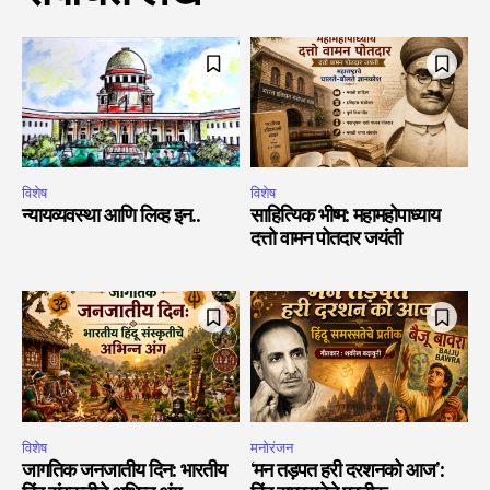
विशेष
विशेष
न्यायव्यवस्था आणि लिव्ह इन..
साहित्यिक भीष्म: महामहोपाध्याय
दत्तो वामन पोतदार जयंती
विशेष
मनोरंजन
जागतिक जनजातीय दिन: भारतीय
‘मन तड़पत हरी दरशनको आज’: