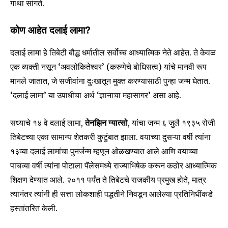
गाथा सांगते.
कोण आहेत दलाई लामा?
दलाई लामा हे तिबेटी बौद्ध धर्मातील सर्वोच्च आध्यात्मिक नेते आहेत. ते केवळ
एक व्यक्ती नसून ‘अवलोकितेश्वर’ (करुणेचे बोधिसत्व) यांचे मानवी रूप
मानले जातात, जे सजीवांना दुःखातून मुक्त करण्यासाठी पुन्हा जन्म घेतात.
‘दलाई लामा’ या उपाधीचा अर्थ ‘ज्ञानाचा महासागर’ असा आहे.
सध्याचे १४ वे दलाई लामा,
तेनझिन ग्यात्सो
, यांचा जन्म ६ जुलै १९३५ रोजी
तिबेटच्या एका सामान्य शेतकरी कुटुंबात झाला. वयाच्या दुसऱ्या वर्षी त्यांना
१३व्या दलाई लामांचा पुनर्जन्म म्हणून ओळखण्यात आले आणि वयाच्या
पाचव्या वर्षी त्यांना पोटाला पॅलेसमध्ये राज्याभिषेक करून कठोर आध्यात्मिक
शिक्षण देण्यात आले. २०११ पर्यंत ते तिबेटचे राजकीय प्रमुख होते, मात्र
त्यानंतर त्यांनी ही सत्ता लोकशाही पद्धतीने निवडून आलेल्या प्रतिनिधींकडे
हस्तांतरित केली.