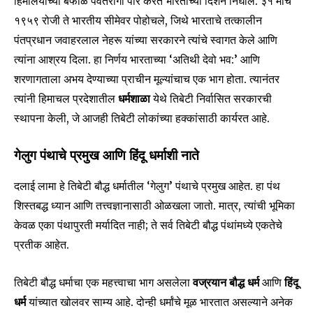
हिमालयाच्या बर्फाळ पर्वतरांगा पार करत भारताच्या दिशेने निघाले. ३१ मार्च
१९५९ रोजी ते भारतीय सीमेवर पोहोचले, जिथे भारताचे तत्कालीन
पंतप्रधान जवाहरलाल नेहरू यांच्या सरकारने त्यांचे स्वागत केले आणि
त्यांना आश्रय दिला. हा निर्णय भारताच्या ‘अतिथी देवो भव:’ आणि
शरणागताला अभय देण्याच्या प्राचीन मूल्यांचाच एक भाग होता. त्यानंतर
त्यांनी हिमाचल प्रदेशातील
धर्मशाळा
येथे तिबेटी निर्वासित सरकारची
स्थापना केली, जे आजही तिबेटी लोकांच्या हक्कांसाठी कार्यरत आहे.
गेलुग पंथाचे प्रमुख आणि हिंदू धर्माशी नाते
दलाई लामा हे तिबेटी बौद्ध धर्मातील ‘गेलुग’ पंथाचे प्रमुख आहेत. हा पंथ
शिस्तबद्ध ध्यान आणि तत्त्वज्ञानासाठी ओळखला जातो. मात्र, त्यांची भूमिका
केवळ एका पंथापुरती मर्यादित नाही; ते सर्व तिबेटी बौद्ध पंथांमध्ये एकतेचे
प्रतीक आहेत.
तिबेटी बौद्ध धर्माचा एक महत्त्वाचा भाग असलेला
वज्रयान बौद्ध धर्म
आणि
हिंदू
धर्म
यांच्यात खोलवर साम्य आहे. दोन्ही धर्मांचे मूळ भारतात असल्याने अनेक