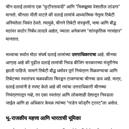
safe with us.
चीन दलाई लामांना एक ‘फुटीरतावादी’ आणि ‘भिक्खूच्या वेशातील लांडगा’
मानतो. चीनला भीती वाटते की दलाई लामांचे आध्यात्मिक नेतृत्व तिबेटी
अस्मितेला जिवंत ठेवते. त्यामुळे, चीनने तिबेटी संस्कृती, भाषा आणि बौद्ध
मठांवर कठोर निर्बंध लादले आहेत, ज्याला अनेकजण ‘सांस्कृतिक नरसंहार’
SUBSCRIBE
मानतात.
I've read and accept the
Privacy Policy
.
सध्याचा सर्वात मोठा संघर्ष दलाई लामांच्या
उत्तराधिकाराचा
आहे. चीनचा
आग्रह आहे की पुढील दलाई लामांची निवड बीजिंग सरकारच्या मंजुरीनेच
झाली पाहिजे. यामागे तिबेटी बौद्ध धर्मावर पूर्ण नियंत्रण मिळवण्याचा आणि
तिबेटच्या स्वातंत्र्य चळवळीला चिरडून टाकण्याचा चीनचा डाव आहे. मात्र,
6,300
32,111
75
Fans
Followers
Followers
दलाई लामांनी हे स्पष्ट केले आहे की त्यांचा उत्तराधिकारी चीनच्या
नियंत्रणातून नव्हे, तर एका स्वतंत्र आणि लोकशाही देशातून निवडला
जाईल आणि हा अधिकार केवळ त्यांच्या ‘गाडेन फोड्रँग ट्रस्ट’ला असेल.
भू-राजकीय महत्त्व आणि भारताची भूमिका