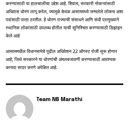
To subscribe, simply enter your email address on our website
करण्यासाठी या हालचालीचा उद्देश आहे. शिवाय, सरकारी नोकऱ्यांसाठी
or click the subscribe button below. Don't worry, we respect
अधिवास धोरण लागू करेल, ज्यामुळे केवळ आसाममध्ये जन्मलेले लोकच अशा
your privacy and won't spam your inbox. Your information is
safe with us.
पदांसाठी पात्र ठरतील. हे धोरण राज्याची संसाधने आणि संधी प्रामुख्याने
स्थानिक लोकांसाठी उपलब्ध होतील याची सुनिश्चित करण्यासाठी डिझाइन
केले आहे
आसाममधील विधानसभेचे पुढील अधिवेशन 22 ऑगस्ट रोजी सुरू होणार
SUBSCRIBE
आहे, जिथे सरकारने या धोरणांची अंमलबजावणी करण्यासाठी आवश्यक
कायदा सादर करणे अपेक्षित आहे.
I've read and accept the
Privacy Policy
.
6,300
32,111
75
Team NB Marathi
Fans
Followers
Followers