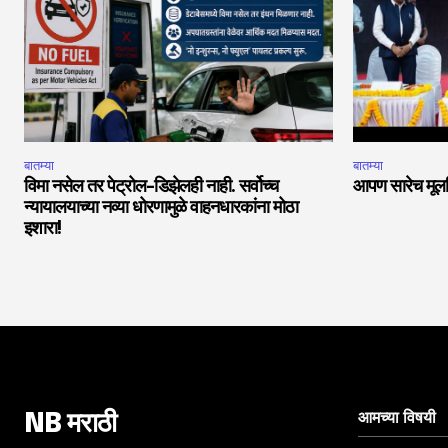
बातम्या
बातम्या
विमा नसेल तर पेट्रोल-डिझेलही नाही. सर्वोच्च
आपण सारेच मूलनि
न्यायालयाच्या नव्या धोरणामुळे वाहनधारकांना मोठा
इशारा!
आमच्या विषयी
NB मराठी