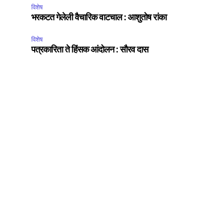
विशेष
भरकटत गेलेली वैचारिक वाटचाल : आशुतोष रांका
विशेष
पत्रकारिता ते हिंसक आंदोलन : सौरव दास
SUBSCRIBE
ccept the
Privacy Policy
.
75
Followers