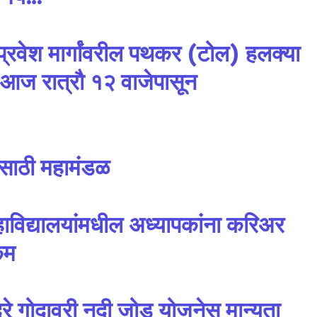
nity of
 प्रवेश मार्गांवरील पथकर (टोल) हलक्या
d be part
 आज रात्रौ १२ वाजेपासून
tion.
mail address on our website or click
t worry, we respect your privacy and
I've read and a
mation is safe with us.
साठी महामंडळ
ाविद्यालयांमधील अध्यापकांना करिअर
िम
32,111
Followers
े गोदावरी नदी जोड योजनेस मान्यता