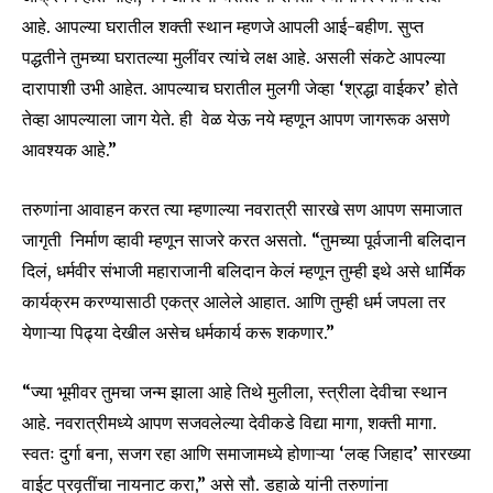
आहे. आपल्या घरातील शक्ती स्थान म्हणजे आपली आई-बहीण. सुप्त
पद्धतीने तुमच्या घरातल्या मुलींवर त्यांचे लक्ष आहे. असली संकटे आपल्या
Join our community of
दारापाशी उभी आहेत. आपल्याच घरातील मुलगी जेव्हा ‘श्रद्धा वाईकर’ होते
SUBSCRIBERS and be part of the
तेव्हा आपल्याला जाग येते. ही वेळ येऊ नये म्हणून आपण जागरूक असणे
conversation.
आवश्यक आहे.”
To subscribe, simply enter your email address on our website
or click the subscribe button below. Don't worry, we respect
तरुणांना आवाहन करत त्या म्हणाल्या नवरात्री सारखे सण आपण समाजात
your privacy and won't spam your inbox. Your information is
जागृती निर्माण व्हावी म्हणून साजरे करत असतो. “तुमच्या पूर्वजानी बलिदान
safe with us.
दिलं, धर्मवीर संभाजी महाराजानी बलिदान केलं म्हणून तुम्ही इथे असे धार्मिक
कार्यक्रम करण्यासाठी एकत्र आलेले आहात. आणि तुम्ही धर्म जपला तर
येणाऱ्या पिढ्या देखील असेच धर्मकार्य करू शकणार.”
SUBSCRIBE
“ज्या भूमीवर तुमचा जन्म झाला आहे तिथे मुलीला, स्त्रीला देवीचा स्थान
आहे. नवरात्रीमध्ये आपण सजवलेल्या देवीकडे विद्या मागा, शक्ती मागा.
I've read and accept the
Privacy Policy
.
स्वतः दुर्गा बना, सजग रहा आणि समाजामध्ये होणाऱ्या ‘लव्ह जिहाद’ सारख्या
वाईट प्रवृतींचा नायनाट करा,” असे सौ. डहाळे यांनी तरुणांना