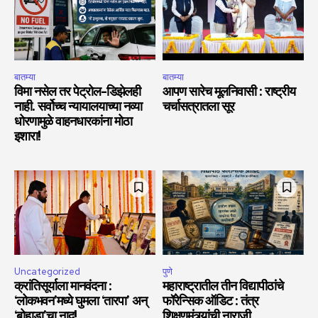
बातम्या
बातम्या
विमा नसेल तर पेट्रोल-डिझेलही
आपण सारेच मूलनिवासी : राष्ट्रीय
नाही. सर्वोच्च न्यायालयाच्या नव्या
चर्चासत्रातला सूर
धोरणामुळे वाहनधारकांना मोठा
इशारा!
Uncategorized
पुणे
क्रांतिसूर्याला मानवंदना :
महाराष्ट्रातील तीन विद्यापीठांचे
‘लोकभवन’मध्ये घुमला ‘तारपा’ अन्
फॉरेन्सिक ऑडिट : तंत्र
‘बोहाडा’चा नाद!
शिक्षणमंत्र्यांची नाराजी