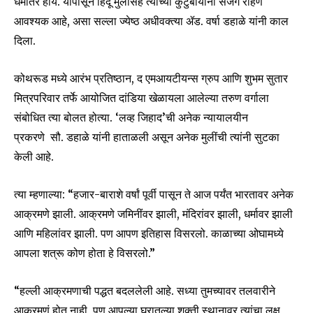
धर्मांतर होय. यापासून हिंदू मुलींसह त्यांच्या कुटुंबीयांनी सजग राहणे
आवश्यक आहे, असा सल्ला ज्येष्ठ अधीवक्त्या ॲड. वर्षा डहाळे यांनी काल
दिला.
कोथरूड मध्ये आरंभ प्रतिष्ठान, द एमआयटीयन्स ग्रुप आणि शुभम सुतार
मित्रपरिवार तर्फे आयोजित दांडिया खेळायला आलेल्या तरुण वर्गाला
संबोधित त्या बोलत होत्या. ‘लव्ह जिहाद’ची अनेक न्यायालयीन
प्रकरणे सौ. डहाळे यांनी हाताळली असून अनेक मुलींची त्यांनी सुटका
केली आहे.
त्या म्हणाल्या: “हजार-बाराशे वर्षां पूर्वी पासून ते आज पर्यंत भारतावर अनेक
आक्रमणे झाली. आक्रमणे जमिनींवर झाली, मंदिरांवर झाली, धर्मावर झाली
आणि महिलांवर झाली. पण आपण इतिहास विसरलो. काळाच्या ओघामध्ये
आपला शत्रू कोण होता हे विसरलो.”
“हल्ली आक्रमणाची पद्धत बदललेली आहे. सध्या तुमच्यावर तलवारीने
आक्रमणं होत नाही, पण आपल्या घरातल्या शक्ती स्थानावर त्यांचा लक्ष