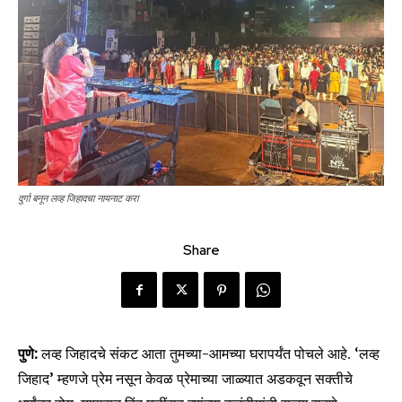
दुर्गा बनून लव्ह जिहादचा नायनाट करा
Share
पुणे:
लव्ह जिहादचे संकट आता तुमच्या-आमच्या घरापर्यंत पोचले आहे. ‘लव्ह
जिहाद’ म्हणजे प्रेम नसून केवळ प्रेमाच्या जाळ्यात अडकवून सक्तीचे