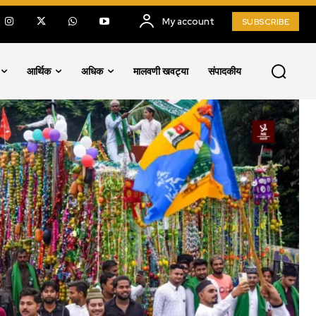
My account
SUBSCRIBE
आर्थिक
अधिक
मालवणी खवट्या
संपादकीय