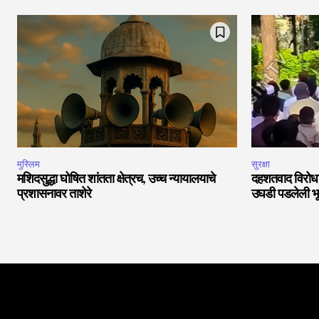
मुस्लिम
सुरक्षा
मशिदसुद्धा घोषित शांतता क्षेत्रच, उच्च न्यायालयाचे
दहशतवाद विरोध
प्रशासनावर ताशेरे
उघडी पडलेली भू