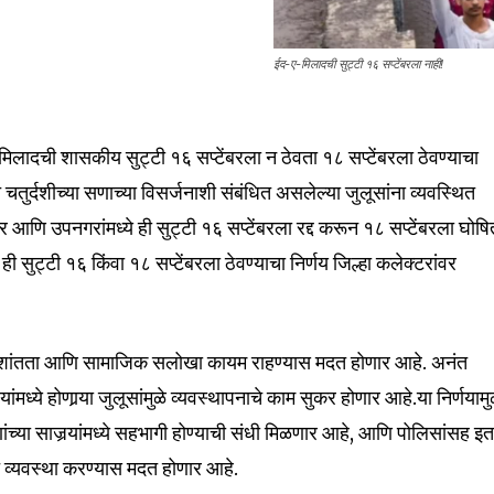
ईद-ए-मिलादची सुट्टी १६ सप्टेंबरला नाही!
nity of
d be part
मिलादची शासकीय सुट्टी १६ सप्टेंबरला न ठेवता १८ सप्टेंबरला ठेवण्याचा
tion.
त चतुर्दशीच्या सणाच्या विसर्जनाशी संबंधित असलेल्या जुलूसांना व्यवस्थित
mail address on our website or click
हर आणि उपनगरांमध्ये ही सुट्टी १६ सप्टेंबरला रद्द करून १८ सप्टेंबरला घोष
t worry, we respect your privacy and
I've read and a
ही सुट्टी १६ किंवा १८ सप्टेंबरला ठेवण्याचा निर्णय जिल्हा कलेक्टरांवर
mation is safe with us.
मध्ये शांतता आणि सामाजिक सलोखा कायम राहण्यास मदत होणार आहे. अनंत
ंमध्ये होणार्‍या जुलूसांमुळे व्यवस्थापनाचे काम सुकर होणार आहे.या निर्णयामु
32,111
णांच्या साजर्‍यांमध्ये सहभागी होण्याची संधी मिळणार आहे, आणि पोलिसांसह इ
Followers
ित व्यवस्था करण्यास मदत होणार आहे.