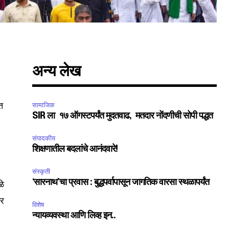
अन्य लेख
SUBSCRIBE
ित
सामाजिक
SIR ला १७ ऑगस्टपर्यंत मुदतवाढ, मतदार नोंदणीची सोपी पद्धत
ccept the
Privacy Policy
.
संपादकीय
शिक्षणातील बदलांचे आनंदवारे!
संस्कृती
‘सारनाथ’चा प्रवास : बुद्धपर्वापासून जागतिक वारसा स्थळापर्यंत
ळे
75
तर
विशेष
Followers
न्यायव्यवस्था आणि लिव्ह इन..