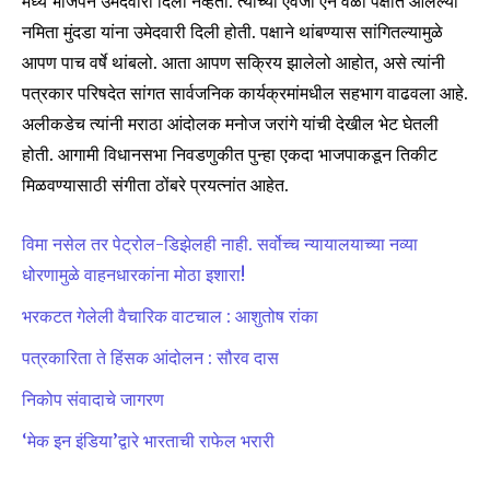
मध्ये भाजपने उमेदवारी दिली नव्हती. त्यांच्या ऐवजी ऐन वेळी पक्षात आलेल्या
Join our community of
SUBSCRIBERS and be part of the
नमिता मुंदडा यांना उमेदवारी दिली होती. पक्षाने थांबण्यास सांगितल्यामुळे
conversation.
आपण पाच वर्षे थांबलो. आता आपण सक्रिय झालेलो आहोत, असे त्यांनी
पत्रकार परिषदेत सांगत सार्वजनिक कार्यक्रमांमधील सहभाग वाढवला आहे.
To subscribe, simply enter your email address on our website
अलीकडेच त्यांनी मराठा आंदोलक मनोज जरांगे यांची देखील भेट घेतली
or click the subscribe button below. Don't worry, we respect
your privacy and won't spam your inbox. Your information is
होती. आगामी विधानसभा निवडणुकीत पुन्हा एकदा भाजपाकडून तिकीट
safe with us.
मिळवण्यासाठी संगीता ठोंबरे प्रयत्नांत आहेत.
विमा नसेल तर पेट्रोल-डिझेलही नाही. सर्वोच्च न्यायालयाच्या नव्या
धोरणामुळे वाहनधारकांना मोठा इशारा!
भरकटत गेलेली वैचारिक वाटचाल : आशुतोष रांका
SUBSCRIBE
पत्रकारिता ते हिंसक आंदोलन : सौरव दास
I've read and accept the
Privacy Policy
.
निकोप संवादाचे जागरण
‘मेक इन इंडिया’द्वारे भारताची राफेल भरारी
6,300
32,111
75