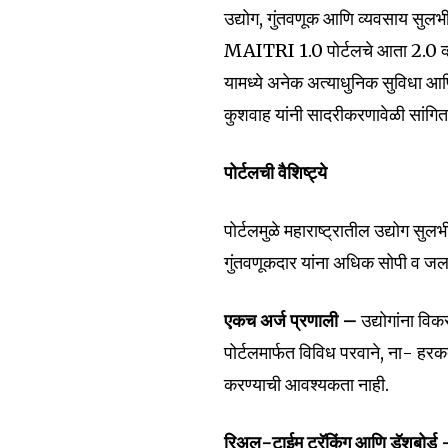
SUBSCRIBERS an
उद्योग, गुंतवणूक आणि व्यवसाय सुलभ
of the conversa
MAITRI 1.0 पोर्टलचे आता 2.0 
यामध्ये अनेक अत्याधुनिक सुविधा आ
To subscribe, simply enter your e
कुशवाह यांनी सादरीकरणावेळी सांगित
the subscribe button below. Don'
won't spam your inbox. Your infor
पोर्टलची वैशिष्ट्ये
पोर्टलमुळे महाराष्ट्रातील उद्योग स
गुंतवणूकदार यांना अधिक सोपी व जल
6,300
Fans
एकच अर्ज प्रणाली –
उद्योगांना वि
पोर्टलमार्फत विविध परवाने, ना- हरक
करण्याची आवश्यकता नाही.
रिअल-टाईम ट्रॅकिंग आणि डॅशबोर्ड