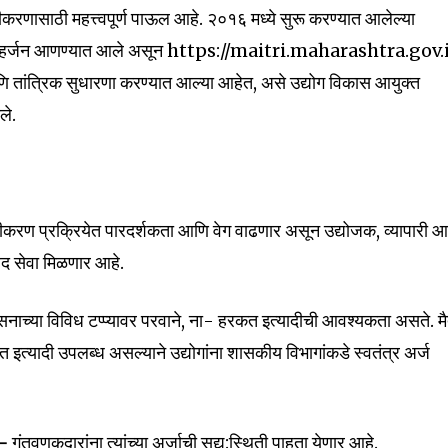
d be part
ीकरणासाठी महत्त्वपूर्ण पाऊल आहे. २०१६ मध्ये सुरू करण्यात आलेल्या
tion.
व्हर्जन आणण्यात आले असून https://maitri.maharashtra.gov.
णि तांत्रिक सुधारणा करण्यात आल्या आहेत, असे उद्योग विकास आयुक्त
mail address on our website or click
ले.
t worry, we respect your privacy and
I've read and a
mation is safe with us.
ुलभीकरण प्रक्रियेत पारदर्शकता आणि वेग वाढणार असून उद्योजक, व्यापारी 
द सेवा मिळणार आहे.
32,111
Followers
कसनाच्या विविध टप्प्यावर परवाने, ना- हरकत इत्यादीची आवश्यकता असते. मै
त इत्यादी उपलब्ध असल्याने उद्योगांना शासकीय विभागांकडे स्वतंत्र अर्ज
 –
गुंतवणुकदारांना त्यांच्या अर्जाची सद्य:स्थिती पाहता येणार आहे.