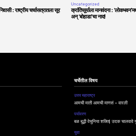
Uncategorized
वासी : राष्ट्रीय चर्चासत्रातला सूर
क्रांतिसूर्याला मानवंदना : ‘लोकभवन’मध्
अन् ‘बोहाडा’चा नाद!
चर्चेतील विषय
उत्तर महाराष्ट्र
आमची माती आमची माणसं – वारली
पर्यावरण
बळ बुद्धी वेचुनिया शक्ति| उदक चालवावे य
युवा