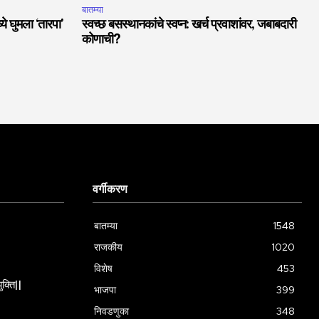
बातम्या
ये घुमला ‘तारपा’
स्वच्छ बसस्थानकांचे स्वप्न: खर्च प्रवाशांवर, जबाबदारी
कोणाची?
वर्गीकरण
बातम्या
1548
राजकीय
1020
विशेष
453
ुक्ति||
भाजपा
399
निवडणुका
348