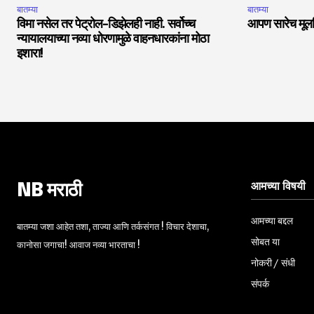
बातम्या
बातम्या
विमा नसेल तर पेट्रोल-डिझेलही नाही. सर्वोच्च
आपण सारेच मूलनि
न्यायालयाच्या नव्या धोरणामुळे वाहनधारकांना मोठा
इशारा!
आमच्या विषयी
NB मराठी
आमच्या बद्दल
बातम्या जशा आहेत तशा, ताज्या आणि तर्कसंगत ! विचार देशाचा,
सोबत या
कानोसा जगाचा! आवाज नव्या भारताचा !
नोकरी / संधी
संपर्क