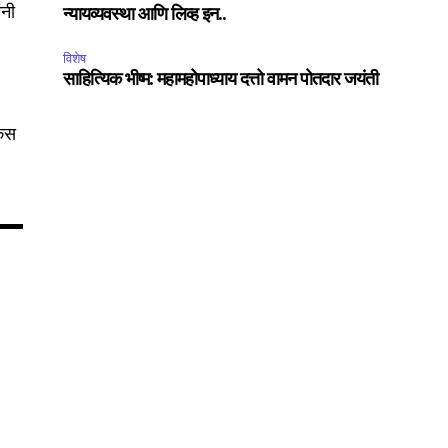
ंनी
न्यायव्यवस्था आणि लिव्ह इन..
75
Followers
विशेष
साहित्यिक भीष्म: महामहोपाध्याय दत्तो वामन पोतदार जयंती
रकस