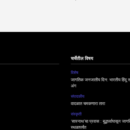
चर्चेतील विषय
विशेष
जागतिक जनजातीय दिन: भारतीय हिंदू सं
अंग
संपादकीय
वादळात चमकणारा तारा
संस्कृती
‘सारनाथ’चा प्रवास : बुद्धपर्वापासून जा
स्थळापर्यंत