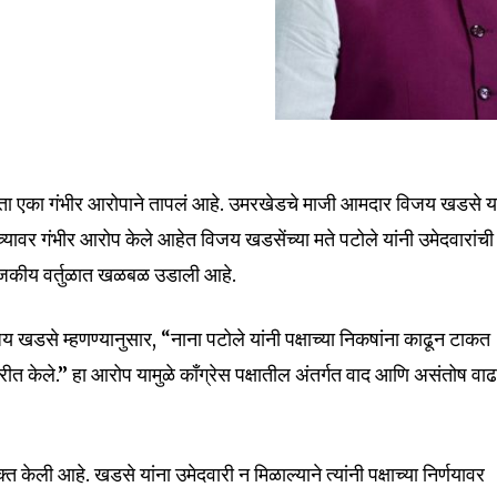
nity of
ता एका गंभीर आरोपाने तापलं आहे. उमरखेडचे माजी आमदार विजय खडसे या
d be part
यांच्यावर गंभीर आरोप केले आहेत विजय खडसेंच्या मते पटोले यांनी उमेदवारांची
tion.
राजकीय वर्तुळात खळबळ उडाली आहे.
mail address on our website or click
खडसे म्हणण्यानुसार, “नाना पटोले यांनी पक्षाच्या निकषांना काढून टाकत
t worry, we respect your privacy and
I've read and a
ीत केले.” हा आरोप यामुळे काँग्रेस पक्षातील अंतर्गत वाद आणि असंतोष वा
mation is safe with us.
केली आहे. खडसे यांना उमेदवारी न मिळाल्याने त्यांनी पक्षाच्या निर्णयावर