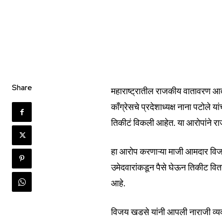
Join our commu
Share
महाराष्ट्रातील राजकीय वातावरण आ
SUBSCRIBERS an
काँग्रेसचे प्रदेशाध्यक्ष नाना पटोले 
of the conversa
तिकीटं विकली आहेत. या आरोपांने 
To subscribe, simply enter your e
हा आरोप करणाऱ्या माजी आमदार विजय 
the subscribe button below. Don'
उमेदवारांकडून पैसे घेऊन तिकीट वितर
won't spam your inbox. Your infor
आहे.
विजय खडसे यांनी आपली नाराजी व्यक्त 