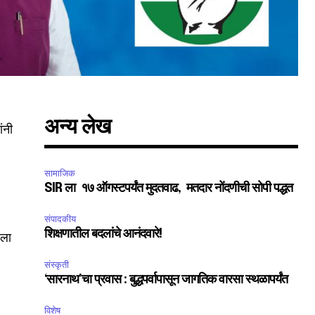
अन्य लेख
ंनी
सामाजिक
SIR ला १७ ऑगस्टपर्यंत मुदतवाढ, मतदार नोंदणीची सोपी पद्धत
SUBSCRIBE
संपादकीय
ccept the
Privacy Policy
.
शिक्षणातील बदलांचे आनंदवारे!
ढला
संस्कृती
‘सारनाथ’चा प्रवास : बुद्धपर्वापासून जागतिक वारसा स्थळापर्यंत
विशेष