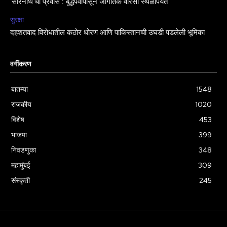
‘सारनाथ’चा प्रवास : बुद्धपर्वापासून जागतिक वारसा स्थळापर्यंत
सुरक्षा
दहशतवाद विरोधातील कठोर धोरण आणि पाकिस्तानची उघडी पडलेली भूमिका
वर्गीकरण
बातम्या
1548
राजकीय
1020
विशेष
453
भाजपा
399
निवडणुका
348
महामुंबई
309
संस्कृती
245