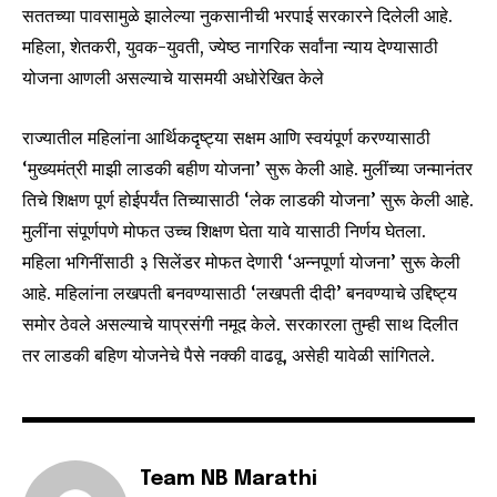
सततच्या पावसामुळे झालेल्या नुकसानीची भरपाई सरकारने दिलेली आहे.
महिला, शेतकरी, युवक-युवती, ज्येष्ठ नागरिक सर्वांना न्याय देण्यासाठी
SUBSCRIBE
योजना आणली असल्याचे यासमयी अधोरेखित केले
I've read and accept the
Privacy Policy
.
राज्यातील महिलांना आर्थिकदृष्ट्या सक्षम आणि स्वयंपूर्ण करण्यासाठी
‘मुख्यमंत्री माझी लाडकी बहीण योजना’ सुरू केली आहे. मुलींच्या जन्मानंतर
तिचे शिक्षण पूर्ण होईपर्यंत तिच्यासाठी ‘लेक लाडकी योजना’ सुरू केली आहे.
6,300
32,111
75
मुलींना संपूर्णपणे मोफत उच्च शिक्षण घेता यावे यासाठी निर्णय घेतला.
Fans
Followers
Followers
महिला भगिनींसाठी ३ सिलेंडर मोफत देणारी ‘अन्नपूर्णा योजना’ सुरू केली
आहे. महिलांना लखपती बनवण्यासाठी ‘लखपती दीदी’ बनवण्याचे उद्दिष्ट्य
समोर ठेवले असल्याचे याप्रसंगी नमूद केले. सरकारला तुम्ही साथ दिलीत
तर लाडकी बहिण योजनेचे पैसे नक्की वाढवू, असेही यावेळी सांगितले.
Team NB Marathi