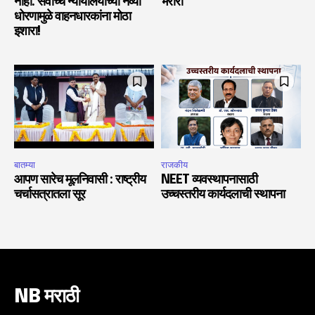
नाही. सर्वोच्च न्यायालयाच्या नव्या
भरारी
धोरणामुळे वाहनधारकांना मोठा
इशारा!
बातम्या
राजकीय
आपण सारेच मूलनिवासी : राष्ट्रीय
NEET व्यवस्थापनासाठी
चर्चासत्रातला सूर
उच्चस्तरीय कार्यदलाची स्थापना
NB मराठी