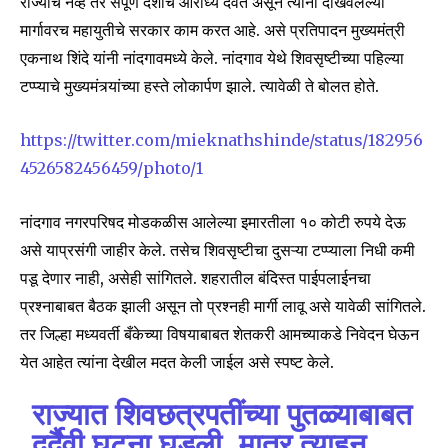
राज्याचे नव्हे तर संपूर्ण देशाचे आराध्य दैवत असून त्यांनी दाखवलेल्या
मार्गावरच महायुतीचे सरकार काम करत आहे. असे प्रतिपादन मुख्यमंत्री
एकनाथ शिंदे यांनी नांदगावमध्ये केले. नांदगाव येथे शिवसृष्टीच्या पहिल्या
टप्प्याचे मुख्यमंत्र्यांच्या हस्ते लोकार्पण झाले. त्यावेळी ते बोलत होते.
https://twitter.com/mieknathshinde/status/182956
4526582456459/photo/1
नांदगाव नगरपरिषद मोडकळीस आलेल्या इमारतीला १० कोटी रुपये देऊ
असे याप्रसंगी जाहीर केले. तसेच शिवसृष्टीचा दुसऱ्या टप्प्याला निधी कमी
पडू देणार नाही, असेही सांगितले. शहरातील बंदिस्त पाईपलाईनचा
प्रश्नाबाबत बैठक झाली असून तो प्रश्नही मार्गी लावू असे यावेळी सांगितले.
तर जिल्हा मध्यवर्ती बँकेच्या विषयाबाबत शेतकरी आमच्याकडे निवेदन घेऊन
येत आहेत त्यांना देखील मदत केली जाईल असे स्पष्ट केले.
राज्यात शिवछत्रपतींच्या पुतळ्याबाबत
दुर्दैवी घटना घडली, मात्र त्याहून