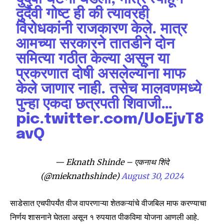
दुर्दैवी गोष्ट ही की त्यावरही
विरोधकांनी राजकारण केले. मात्र
आमच्या सरकारने तातडीने दोन
समित्या गठीत केल्या असून या
प्रकरणात दोषी असलेल्यांना माफ
केले जाणार नाही. तसेच मालवणमध्ये
पुन्हा एकदा छत्रपती शिवाजी…
Join our community of
SUBSCRIBERS and be part of the
pic.twitter.com/UoEjvT8
conversation.
avQ
To subscribe, simply enter your email address on our website
or click the subscribe button below. Don't worry, we respect
— Eknath Shinde – एकनाथ शिंदे
your privacy and won't spam your inbox. Your information is
(@mieknathshinde)
August 30, 2024
safe with us.
साडेसात एचपीपर्यंत वीज वापरणाऱ्या शेतकऱ्यांचे वीजबिल माफ करण्याचा
निर्णय शासनाने घेतला असून १ रुपयात पीकविमा योजना आणली आहे.