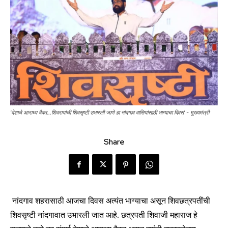
'देशाचे आराध्य दैवत...शिवरायांची शिवसृष्टी उभारली जाणे हा नांदगाव वासियांसाठी भाग्याचा दिवस' - मुख्यमंत्री
Share
नांदगाव शहरासाठी आजचा दिवस अत्यंत भाग्याचा असून शिवछत्रपतींची
शिवसृष्टी नांदगावात उभारली जात आहे. छत्रपती शिवाजी महाराज हे