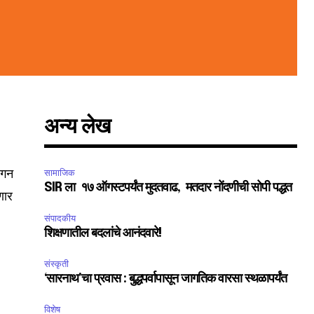
अन्य लेख
 छगन
सामाजिक
SIR ला १७ ऑगस्टपर्यंत मुदतवाढ, मतदार नोंदणीची सोपी पद्धत
णार
संपादकीय
शिक्षणातील बदलांचे आनंदवारे!
संस्कृती
SUBSCRIBE
‘सारनाथ’चा प्रवास : बुद्धपर्वापासून जागतिक वारसा स्थळापर्यंत
विशेष
ccept the
Privacy Policy
.