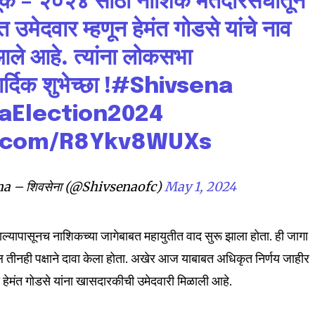
क – २०२४ साठी नाशिक मतदारसंघातून
mation is safe with us.
 उमेदवार म्हणून हेमंत गोडसे यांचे नाव
ले आहे. त्यांना लोकसभा
्दिक शुभेच्छा !
#Shivsena
32,111
aElection2024
Followers
r.com/R8Ykv8WUXs
a – शिवसेना (@Shivsenaofc)
May 1, 2024
ापासूनच नाशिकच्या जागेबाबत महायुतीत वाद सुरू झाला होता. ही जागा
तीनही पक्षाने दावा केला होता. अखेर आज याबाबत अधिकृत निर्णय जाहीर
हेमंत गोडसे यांना खासदारकीची उमेदवारी मिळाली आहे.