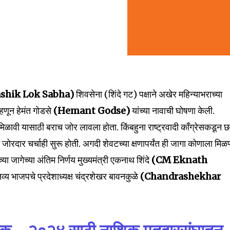
shik Lok Sabha)
शिवसेना (शिंदे गट) पक्षाने अखेर महिन्याभराच्या
म्हणून हेमंत गोडसे
(Hemant Godse)
यांच्या नावाची घोषणा केली.
ा मिळावी यासाठी बराच जोर लावला होता. किंबहुना राष्ट्रवादी काँग्रेसकडून
ार चर्चाही सुरू होती. अगदी शेवटच्या क्षणापर्यंत ही जागा कोणाला मिळ
nity of
ा जागेच्या अंतिम निर्णय मुख्यमंत्री एकनाथ शिंदे
(CM Eknath
d be part
तव्य भाजपचे प्रदेशाध्यक्ष चंद्रशेखर बावनकुळे
(Chandrashekhar
tion.
mail address on our website or click
t worry, we respect your privacy and
I've read and a