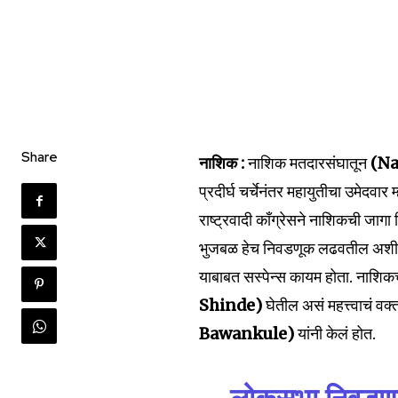
Share
नाशिक :
नाशिक मतदारसंघातून
(Na
प्रदीर्घ चर्चेनंतर महायुतीचा उमेदवार 
राष्ट्रवादी काँग्रेसने नाशिकची जाग
भुजबळ हेच निवडणूक लढवतील अशी जोरद
Join our commu
याबाबत सस्पेन्स कायम होता. नाशिकच्य
SUBSCRIBERS an
Shinde)
घेतील असं महत्त्वाचं वक्
of the conversa
Bawankule)
यांनी केलं होत.
To subscribe, simply enter your e
the subscribe button below. Don'