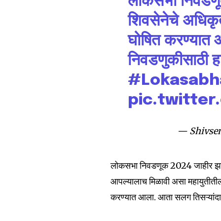
लोकसभा निवडणू
won't spam your inbox. Your infor
शिवसेनेचे अधिकृत
घोषित करण्यात आ
निवडणुकीसाठी हार
6,300
#Lokasabh
Fans
pic.twitte
— Shivsen
लोकसभा निवडणूक 2024 जाहीर झाल्य
आपल्यालाच मिळावी असा महायुतीतील 
करण्यात आला. आता सलग तिसऱ्यांदा 