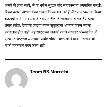
or click the subscribe button below. Don't worry, we respect
your privacy and won't spam your inbox. Your information is
आम्ही जे लोक नाही, जे या भूमीचे सुपूत्र वीर सावरकरांना अपमानित करतो,
safe with us.
शिव्या देतात. देशभक्तांच्या भावना चिरडतात. तरीही वीर सावरकरांना शिव्या
देऊनही माफी मागायला जे तयार नाहीत, ते न्यायालयात लढाई लढायला
तयार आहेत. देशाच्या एवढ्या महान सुपुत्राचा अपमान करुन ज्यांना
पश्चाताप होत नाही, महाराष्ट्राच्या जनतेने त्यांचे संस्कार ओळखावेत. मी
आज महाराष्ट्रात आल्यावर सर्वांत पहिले छत्रपती शिवाजी महाराजांची
SUBSCRIBE
माफी मागण्याचे काम करत आहे.
I've read and accept the
Privacy Policy
.
Team NB Marathi
6,300
32,111
75
Fans
Followers
Followers