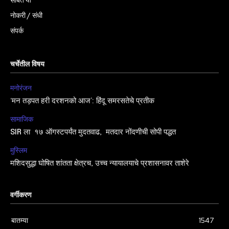
सोबत या
नोकरी / संधी
संपर्क
चर्चेतील विषय
मनोरंजन
‘मन तड़पत हरी दरशनको आज’: हिंदू समरसतेचे प्रतीक
सामाजिक
SIR ला १७ ऑगस्टपर्यंत मुदतवाढ, मतदार नोंदणीची सोपी पद्धत
मुस्लिम
मशिदसुद्धा घोषित शांतता क्षेत्रच, उच्च न्यायालयाचे प्रशासनावर ताशेरे
वर्गीकरण
बातम्या
1547