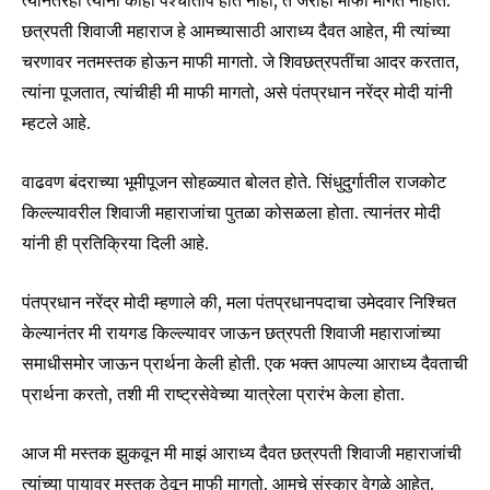
त्यानंतरही त्यांना काही पश्चाताप होत नाही, ते जराही माफी मागत नाहीत.
छत्रपती शिवाजी महाराज हे आमच्यासाठी आराध्य दैवत आहेत, मी त्यांच्या
चरणावर नतमस्तक होऊन माफी मागतो. जे शिवछत्रपतींचा आदर करतात,
त्यांना पूजतात, त्यांचीही मी माफी मागतो, असे पंतप्रधान नरेंद्र मोदी यांनी
म्हटले आहे.
वाढवण बंदराच्या भूमीपूजन सोहळ्यात बोलत होते. सिंधुदुर्गातील राजकोट
किल्ल्यावरील शिवाजी महाराजांचा पुतळा कोसळला होता. त्यानंतर मोदी
यांनी ही प्रतिक्रिया दिली आहे.
पंतप्रधान नरेंद्र मोदी म्हणाले की, मला पंतप्रधानपदाचा उमेदवार निश्चित
केल्यानंतर मी रायगड किल्ल्यावर जाऊन छत्रपती शिवाजी महाराजांच्या
समाधीसमोर जाऊन प्रार्थना केली होती. एक भक्त आपल्या आराध्य दैवताची
Join our community of
SUBSCRIBERS and be part of the
प्रार्थना करतो, तशी मी राष्ट्रसेवेच्या यात्रेला प्रारंभ केला होता.
conversation.
आज मी मस्तक झुकवून मी माझं आराध्य दैवत छत्रपती शिवाजी महाराजांची
To subscribe, simply enter your email address on our website
त्यांच्या पायावर मस्तक ठेवून माफी मागतो. आमचे संस्कार वेगळे आहेत.