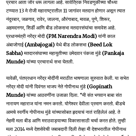
प्रचार आता जोर धरू लागला आहे. सार्वत्रिक निवडणुकीच्या चौथ्या
टप्प्यात 13 मे रोजी महाराष्ट्रातील 11 जागांवर मतदान होणार असून त्यात
नंदुरबार, जळगाव, रावेर, जालना, औरंगाबाद, मावळ, पुणे, शिरूर,
अहमदनगर, शिर्डी आणि बीड लोकसभा मतदारसंघांचा समावेश आहे.
प्रधानमंत्री नरेंद्र मोदी
(PM Narendra Modi)
यांनी काल
अंबाजोगाई
(Ambajogai)
येथे बीड लोकसभा
(Beed Lok
Sabha)
मतदारसंघाच्या महायुतीच्या उमेदवार पंकजा मुंडे
(Pankaja
Munde)
यांच्या प्रचारार्थ सभा घेतली.
यावेळी, पंतप्रधान नरेंद्र मोदींनी मराठीत भाषणाला सुरुवात केली. या सभेत
नरेंद्र मोदी यांनी दिवंगत भाजप नेते गोपीनाथ मुंडे
(Gopinath
Join our community of
Munde)
यांच्या आठवणींना उजाळा दिला. “मी संत भगवान बाबा संत
SUBSCRIBERS and be part of the
नारायण महाराज यांना नमन करतो. योगेश्वर देवीला प्रमाण करतो. बीडचे
conversation.
आमचे स्वर्गीय गोपीनाथ मुंडे यांच्यासोबत हृदयाचं नातं राहिलेलं आहे. ते
To subscribe, simply enter your email address on our website
नेहमी मला बीड आणि मराठवाड्याच्या विकासासाठी चर्चा करत होते. तुम्ही
or click the subscribe button below. Don't worry, we respect
मला 2014 मध्ये देशसेवेची जबाबदारी दिली तेव्हा मी देशभरातील गोपीनाथ
your privacy and won't spam your inbox. Your information is