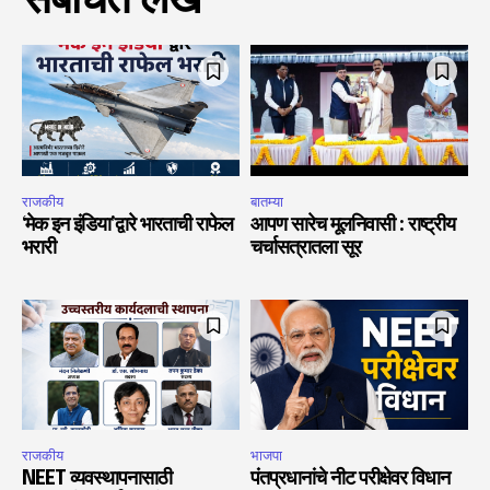
संबंधित लेख
राजकीय
बातम्या
‘मेक इन इंडिया’द्वारे भारताची राफेल
आपण सारेच मूलनिवासी : राष्ट्रीय
भरारी
चर्चासत्रातला सूर
राजकीय
भाजपा
NEET व्यवस्थापनासाठी
पंतप्रधानांचे नीट परीक्षेवर विधान