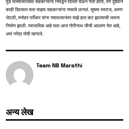
safe with us.
मुंडे यांच्यासारख्या सहकाऱ्यांना निवडून दिल्ली घेऊन गेलो होतो, पण दुर्दैवाने
काही दिवसात मला माझ्या सहकाऱ्यांना गमवावे लागलं. सुषमा स्वराज, अरुण
जेटली, मनोहर पर्रीकर यांना गमावल्यानंतर माझे हात कट झाल्याची भावना
निर्माण झाली. स्वाभाविक आहे मला आज गोपीनाथ जीची आठवण येत आहे,
असं नरेंद्र मोदी म्हणाले.
SUBSCRIBE
I've read and accept the
Privacy Policy
.
Team NB Marathi
6,300
32,111
75
Fans
Followers
Followers
अन्य लेख