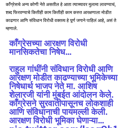
काँग्रेसचे अन्य कोणी नेते असतील हे आता त्याच्यावर मुलामा लावण्याचं,
शब्द फिरवण्याचे कितीही काम कितीही काम करुत आरक्षणाला मोडीत
काढणार आणि संविधान विरोधी वक्तव्य हे पूर्ण जगाने पाहिलं आहे, असं ते
म्हणाले.
काँग्रेसच्या आरक्षण विरोधी
मानसिकतेचा निषेध…
राहुल गांधींनी संविधान विरोधी आणि
Join our community of
SUBSCRIBERS and be part of the
आरक्षण मोडीत काढण्याच्या भूमिकेच्या
conversation.
निषेधार्थ भाजप नेते मा. आशिष
शेलारजी यांनी मुंबईत आंदोलन केले.
To subscribe, simply enter your email address on our website
or click the subscribe button below. Don't worry, we respect
काँग्रेसने सुरवातीपासूनच लोकशाही
your privacy and won't spam your inbox. Your information is
आणि संविधानाची पायमल्ली केली.
safe with us.
आरक्षण विरोधी भूमिका घेणाऱ्या…