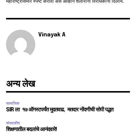
महाराष्ट्रासमोर स्पष्ट करावी असं आव्हान शेलारांनी विरोधकांना दिलाय.
Vinayak A
अन्य लेख
सामाजिक
SIR ला १७ ऑगस्टपर्यंत मुदतवाढ, मतदार नोंदणीची सोपी पद्धत
संपादकीय
शिक्षणातील बदलांचे आनंदवारे!