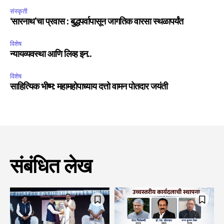
संस्कृती
‘सारनाथ’चा प्रवास : बुद्धपर्वापासून जागतिक वारसा स्थळापर्यंत
विशेष
न्यायव्यवस्था आणि लिव्ह इन..
विशेष
साहित्यिक भीष्म: महामहोपाध्याय दत्तो वामन पोतदार जयंती
संबंधित लेख