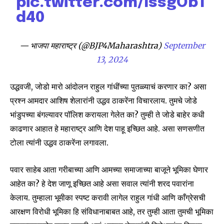
pic.twitter.com/lssgOb1
d40
SUBSCRIBE
— भाजपा महाराष्ट्र (@BJP4Maharashtra)
September
13, 2024
I've read and accept the
Privacy Policy
.
उद्धवजी, जोडो मारो आंदोलन राहुल गांधींच्या पुतळ्याचं करणार का? असा
प्रश्न आमदार आशिष शेलारांनी उद्धव ठाकरेंना विचारलाय. तुमचे जोडे
6,300
32,111
75
भांडुपच्या बंगल्यावर पॉलिश करायला गेलेत का? तुम्ही ते जोडे बाहेर कधी
Fans
Followers
Followers
काढणार आहात हे महाराष्ट्र आणि देश पाहू इच्छित आहे. असा सणसणीत
टोला त्यांनी उद्धव ठाकरेंना लगावला.
पवार साहेब आता गरीबाच्या आणि आमच्या समाजाच्या बाजूने भूमिका घेणार
आहेत का? हे देश जाणू इच्छित आहे असा सवाल त्यांनी शरद पवारांना
केलाय. तुम्हाला भूमीका स्पष्ट करावी लागेल राहुल गांधी आणि काँग्रेसची
आरक्षण विरोधी भूमिका हि संविधानाबाबत आहे, तर तुम्ही आता तुमची भूमिका