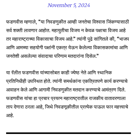
Join our community of
November 5, 2024
SUBSCRIBERS and be part of the
conversation.
फडणवीस म्हणाले, “या निवडणुकीत आम्ही जनतेचा विश्वास जिंकण्यासाठी
सर्व शक्ती लावणार आहोत. महायुतीचा विजय न केवळ पक्षाचा विजय आहे
To subscribe, simply enter your email address on our website
or click the subscribe button below. Don't worry, we respect
तर महाराष्ट्राच्या विकासाचा विजय आहे.” त्यांनी पुढे सांगितले की, “भाजप
your privacy and won't spam your inbox. Your information is
आणि आमच्या सहयोगी पक्षांनी एकत्र येऊन केलेल्या विकासकामांचा आणि
safe with us.
जनतेशी असलेल्या संवादाचा परिणाम मतदारांना दिसेल.”
या रॅलीत फडणवीस यांच्यासोबत काही ज्येष्ठ नेते आणि स्थानिक
प्रतिनिधीही उपस्थित होते. त्यांनी समर्थकांना एकत्रितपणे कार्य करण्याचे
आवाहन केले आणि आगामी निवडणुकीत मतदान करण्याचे आमंत्रण दिले.
SUBSCRIBE
फडणवीस यांचा हा प्रचार प्रयत्न महाराष्ट्रातील राजकीय वातावरणाला
ताप देणारा ठरला आहे, जिथे निवडणूकीतील प्रत्येक पाऊल फार महत्त्वाचे
I've read and accept the
Privacy Policy
.
आहे.
6,300
32,111
75