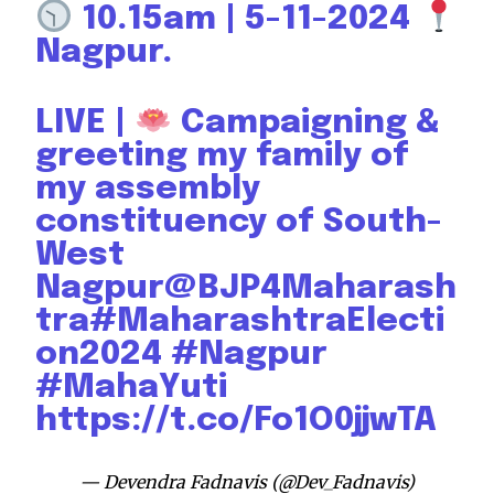
10.15am | 5-11-2024
Nagpur.
LIVE |
Campaigning &
greeting my family of
my assembly
constituency of South-
West
Nagpur
@BJP4Maharash
tra
#MaharashtraElecti
on2024
#Nagpur
#MahaYuti
https://t.co/Fo1O0jjwTA
— Devendra Fadnavis (@Dev_Fadnavis)