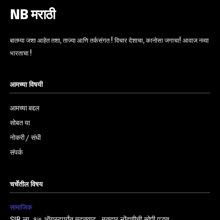
NB मराठी
बातम्या जशा आहेत तशा, ताज्या आणि तर्कसंगत ! विचार देशाचा, कानोसा जगाचा! आवाज नव्या
भारताचा !
आमच्या विषयी
आमच्या बद्दल
सोबत या
नोकरी / संधी
संपर्क
चर्चेतील विषय
सामाजिक
SIR ला १७ ऑगस्टपर्यंत मुदतवाढ, मतदार नोंदणीची सोपी पद्धत