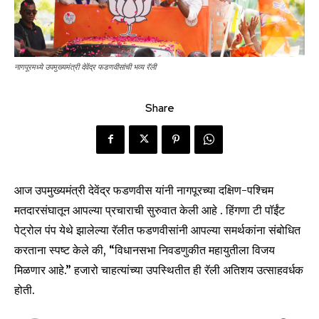
नागपूरमध्ये उपमुख्यमंत्री देवेंद्र फडणवीसांची भव्य रॅली
Share
आज उपमुख्यमंत्री देवेंद्र फडणवीस यांनी नागपूरच्या दक्षिण-पश्चिम
मतदारसंघातून आपल्या प्रचाराची सुरुवात केली आहे . हिंगणा टी पॉईंट
पेट्रोल पंप येथे झालेल्या रॅलीत फडणवीसांनी आपल्या समर्थकांना संबोधित
करताना स्पष्ट केले की, “विधानसभा निवडणुकीत महायुतीला विजय
मिळणार आहे.” हजारो चाहत्यांच्या उपस्थितीत ही रॅली अतिशय उत्साहवर्धक
होती.