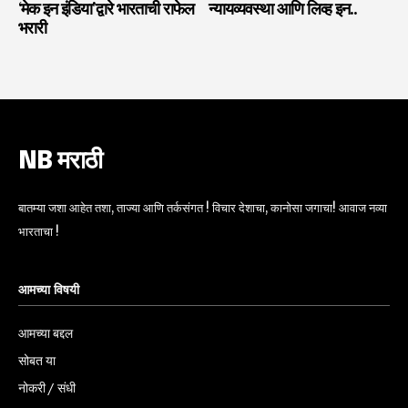
‘मेक इन इंडिया’द्वारे भारताची राफेल
न्यायव्यवस्था आणि लिव्ह इन..
भरारी
NB मराठी
बातम्या जशा आहेत तशा, ताज्या आणि तर्कसंगत ! विचार देशाचा, कानोसा जगाचा! आवाज नव्या
भारताचा !
आमच्या विषयी
आमच्या बद्दल
सोबत या
नोकरी / संधी