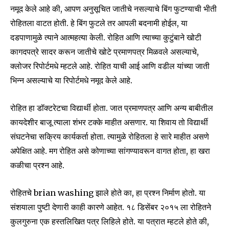
नमूद केले आहे की, आपण अनुसूचित जातीचे नसल्याचे बिंग फुटण्याची भीती
रोहितला वाटत होती. हे बिंग फुटले तर आपली बदनामी होईल, या
दडपाणामुळे त्याने आत्महत्या केली. रोहित आणि त्याच्या कुटुंबाने खोटी
Join our community of
कागदपत्रे सादर करून जातीचे खोटे प्रमाणपत्र मिळवले असल्याचे,
SUBSCRIBERS and be part of the
क्लोजर रिपोर्टमधे म्हटले आहे. रोहित याची आई आणि वडील यांच्या जाती
conversation.
भिन्न असल्याचे या रिपोर्टमधे नमूद केले आहे.
To subscribe, simply enter your email address on our website
or click the subscribe button below. Don't worry, we respect
रोहित हा डॉक्टरेटचा विद्यार्थी होता. जात प्रमाणपत्र आणि अन्य बाबीतील
your privacy and won't spam your inbox. Your information is
कायदेशीर बाजू त्याला शंभर टक्के माहीत असणार. या शिवाय तो विद्यार्थी
safe with us.
संघटनेचा सक्रिय कार्यकर्ता होता. त्यामुळे रोहितला हे सारे माहीत असणे
अपेक्षित आहे. मग रोहित असे कोणाच्या सांगण्यावरून वागत होता, हा खरा
कळीचा प्रश्न आहे.
रोहितचे brian washing झाले होते का, हा प्रश्न निर्माण होतो. या
SUBSCRIBE
संशयाला पुष्टी देणारी काही कारणे आहेत. १८ डिसेंबर २०१५ ला रोहितने
कुलगुरुना एक हस्तलिखित पत्र लिहिले होते. या पत्रात म्हटले होते की,
I've read and accept the
Privacy Policy
.