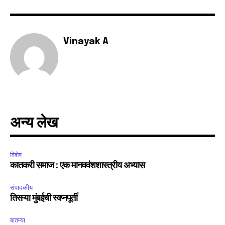
6,300
32,111
75
Fans
Followers
Followers
Vinayak A
अन्य लेख
विशेष
कातकरी समाज : एक मानववंशशास्त्रीय अभ्यास
संपादकीय
तिसऱ्या मुंबईची स्वप्नपूर्ती
बातम्या