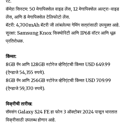
रेट.
कॅमेऱा सिस्टम: 50 मेगापिक्सेल वाइड लेंस, 12 मेगापिक्सेल अल्ट्रा-वाइड
Join our community of
लेंस, आणि 8 मेगापिक्सेल टेलिफोटो लेंस.
SUBSCRIBERS and be part of the
बॅटरी: 4,700mAh बॅटरी जी लांबलेल्या गेमिंग सत्रांसाठी उपयुक्त आहे.
conversation.
सुरक्षा: Samsung Knox सिक्योरिटी आणि IP68 वॉटर आणि धूळ
To subscribe, simply enter your email address on our website
प्रतिरोधक.
or click the subscribe button below. Don't worry, we respect
your privacy and won't spam your inbox. Your information is
किंमत:
safe with us.
8GB रॅम आणि 128GB स्टोरेज व्हेरिएंटची किंमत USD 649.99
(ऐन्डाजे 54,355 रुपये).
8GB रॅम आणि 256GB स्टोरेज व्हेरिएंटची किंमत USD 709.99
(ऐन्डाजे 59,370 रुपये).
SUBSCRIBE
विक्रीची तारीख:
I've read and accept the
Privacy Policy
.
सॅमसंग Galaxy S24 FE हा फोन 3 ऑक्टोबर 2024 पासून भारतात
विक्रीसाठी उपलब्ध होणार आहे.