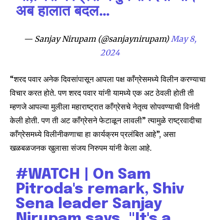
अब हालात बदल…
— Sanjay Nirupam (@sanjaynirupam)
May 8,
2024
“शरद पवार अनेक दिवसांपासून आपला पक्ष काँग्रेसमध्ये विलीन करण्याचा
विचार करत होते. पण शरद पवार यांनी यामध्ये एक अट ठेवली होती ती
म्हणजे आपल्या मुलीला महाराष्ट्रात काँग्रेसचे नेतृत्व सोपवण्याची विनंती
केली होती. पण ती अट काँग्रेसने फेटाळून लावली” त्यामुळे राष्ट्रवादीचा
काँग्रेसमध्ये विलीनीकणाचा हा कार्यक्रम प्रलंबित आहे”, असा
खळबळजनक खुलासा संजय निरुपम यांनी केला आहे.
Join our community of
#WATCH
| On Sam
SUBSCRIBERS and be part of the
Pitroda's remark, Shiv
conversation.
Sena leader Sanjay
Nirupam says, "It's a
To subscribe, simply enter your email address on our website