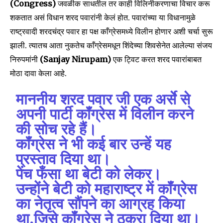
(Congress)
जवळीक साधतील तर काही विलिनीकरणाचा विचार करू
शकतात असं विधान शरद पवारांनी केलं होत. पवारांच्या या विधानामुळे
राष्ट्रवादी शरदचंद्र पवार हा पक्ष काँग्रेसमध्ये विलीन होणार अशी चर्चा सुरू
झाली. त्यातच आता नुकतेच काँग्रेसमधून शिंदेच्या शिवसेनेत आलेल्या संजय
निरुपमांनी
(Sanjay Nirupam)
एक ट्विट करत शरद पवारांबाबत
मोठा दावा केला आहे.
माननीय शरद पवार जी एक अर्से से
अपनी पार्टी कॉंग्रेस में विलीन करने
की सोच रहे हैं।
कॉंग्रेस ने भी कई बार उन्हें यह
प्रस्ताव दिया था।
पेंच फँसा था बेटी को लेकर।
उन्होंने बेटी को महाराष्ट्र में कॉंग्रेस
का नेतृत्व सौंपने का आग्रह किया
था,जिसे कॉंग्रेस ने ठुकरा दिया था।