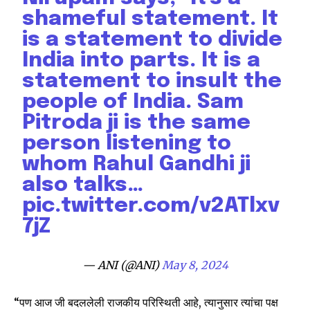
or click the subscribe button below. Don't worry, we respect
shameful statement. It
your privacy and won't spam your inbox. Your information is
is a statement to divide
safe with us.
India into parts. It is a
statement to insult the
people of India. Sam
Pitroda ji is the same
SUBSCRIBE
person listening to
whom Rahul Gandhi ji
I've read and accept the
Privacy Policy
.
also talks…
pic.twitter.com/v2ATlxv
7jZ
6,300
32,111
75
Fans
Followers
Followers
— ANI (@ANI)
May 8, 2024
“पण आज जी बदललेली राजकीय परिस्थिती आहे, त्यानुसार त्यांचा पक्ष