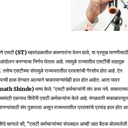
nity of
माणे एसटी
(ST)
महामंडळातील कामगारांना वेतन द्यावे, या प्रमुख मागणीसाठ
d be part
आंदोलन करण्याचा निर्णय घेतला आहे. त्यामुळे राज्यातील एसटींची वाहतूक
tion.
. तसेच एसटीच्या संपामुळे राज्यभरातील प्रवाशांची गैरसोय होत आहे. ऐन
ंपाची हाक देण्यात आल्याने चाकरमान्यांचेही हाल होत आहेत. आता यावर
mail address on our website or click
t worry, we respect your privacy and
nath Shinde)
भाष्य केले. ‘एसटी कर्मचाऱ्यांनी संप करू नये. सकारात्
I've read and a
mation is safe with us.
ुख्यमंत्री एकनाथ शिंदेंनी एसटी कर्मचाऱ्यांना केले आहे. मंगळवारी सकाळपासू
 मागण्यांसाठी संप पुकारला असून राज्यभरातील प्रवाशांचे प्रचंड हाल होत आह
ंदे म्हणाले की, “एसटी कर्मचाऱ्यांच्या संपाबद्दल आम्ही उद्या बैठक बोलवलेली