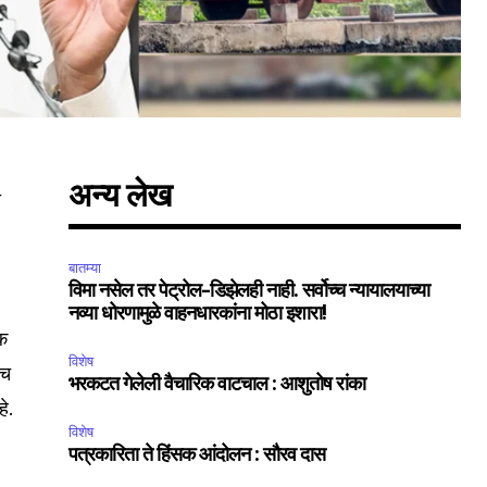
अन्य लेख
ी
बातम्या
SUBSCRIBE
विमा नसेल तर पेट्रोल-डिझेलही नाही. सर्वोच्च न्यायालयाच्या
नव्या धोरणामुळे वाहनधारकांना मोठा इशारा!
मक
ccept the
Privacy Policy
.
विशेष
नच
भरकटत गेलेली वैचारिक वाटचाल : आशुतोष रांका
े.
विशेष
पत्रकारिता ते हिंसक आंदोलन : सौरव दास