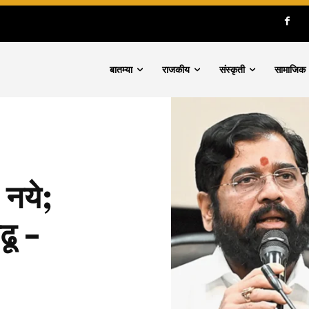
बातम्या
राजकीय
संस्कृती
सामाजिक
 नये;
ढू –