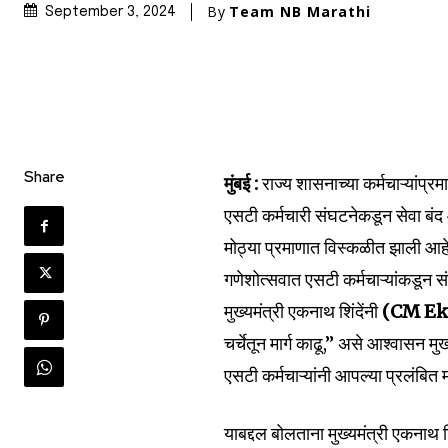
By
Team NB Marathi
September 3, 2024
Join our commu
Share
मुंबई :
राज्य शासनाच्या कर्मचाऱ्यांप्र
SUBSCRIBERS an
एसटी कर्मचारी संघटनेकडून सेवा बंद 
of the conversa
मोठ्या प्रमाणात विस्कळीत झाली आहे
गणेशोत्सवात एसटी कर्मचाऱ्यांकडून स
To subscribe, simply enter your e
the subscribe button below. Don'
मुख्यमंत्री एकनाथ शिंदेंनी
(CM Ek
won't spam your inbox. Your infor
चर्चेतून मार्ग काढू,” असे आश्वासन म
एसटी कर्मचाऱ्यांनी आपल्या प्रलंबित
याबद्दल बोलताना मुख्यमंत्री एकनाथ शि