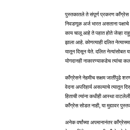
the subscribe button below. Don'
won't spam your inbox. Your infor
पुस्तकातले ते संपूर्ण प्रकरण काँग्
निवडणूक अर्ज भारत असताना पक्षाचे अ
काय चालू आहे ते पहात होते जेव्हा र
झाला आहे. कोणत्याही दलित नेत्याच्
6,300
यातून दिसून येते. दलित नेत्यांसोबत य
Fans
योगदानही नाकारण्याकडेच त्यांचा कल 
काँग्रेसने नेहमीच सक्षम जातींपुढे 
वेदना अपरिहार्य असल्याचे त्यातून दि
हिताची त्यांना कधीही आस्था वाटलेली 
काँग्रेस सोडत नाही, या मुद्यावर पु
अनेक वर्षांच्या अपमानानंतर काँग्र