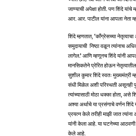
जाण्याची अपेक्षा होती. पण शिंदे यांचे 
आर. आर. पाटील यांना आपला नेता म्
शिंदे म्हणतात, ‘काँग्रेसच्या नेतृत्व
समुदायाची निष्ठा वळून त्यांनाच अधि
लागेल.’ आणि म्हणूनच शिंदे यांनी आपल
मानसिकतेने प्रेरित होऊन नेतृत्व
सुशील कुमार शिंदे स्वतः मुख्यमंत्र
संधी मिळेल अशी परिस्थती असूनही पुढे
Join our commu
त्यांच्यासाठी मोठा धक्का होता, असे शि
SUBSCRIBERS an
अश्या अर्थाचे या प्रसंगाचे वर्णन शिंदे
of the conversa
प्रयत्न केले तरीही माझी जात त्यांन
यांनी केला आहे. या घटनेच्या आठवणी व
To subscribe, simply enter your e
केले आहे.