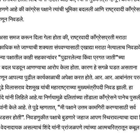
म्हणणे आहे की कांग्रेस पक्षाने त्यांची भूमिका बदलली आणि राष्ट्रवादी काँग्रेस
हणून निवडले.
ाचा असा समज करून दिला गेला होता की, राष्ट्रवादी काँग्रेसप्रती मराठा
काधिक मते जाण्याची शक्यता संपवण्यासाठी एखाद्या मराठा नेत्यालाच निवडाव
्या पक्षातील काही सहकाऱ्यांवर “पुढारलेल्या किंवा प्रगत जाती”च्या
ातील बदल घडवून आणण्याचा आरोप केला होता. कारण हे सगळे घडत असताना
ी म्हणून आपल्या पुढील कार्यकाळाची अपेक्षा करत होते. आर. आर. आबांनंतर प
 विलासराव देशमुख यांची महाराष्ट्राच्या मुख्यमंत्रीपदी निवड झाली. हा
nity of
ंदे यांनी लिहिले आहे.या निर्णयामुळे दलितांच्या तोंडाला काँग्रेसने पानेच पुसल
d be part
 यांनी केले आहे. ते पुढे म्हणतात, “मी पक्षाने उत्तम कामगिरी करण्यासाठी सर्व
tion.
ा अडसर होती”. निवडणुकीत पक्षाचे बुडणारे जहाज आपण स्थिरावल्याचा दावा श
ेदनादायक असल्याचं शिंदे यांनी प्रांजळपणे त्यांच्या आत्मचरित्रातून कबूल
mail address on our website or click