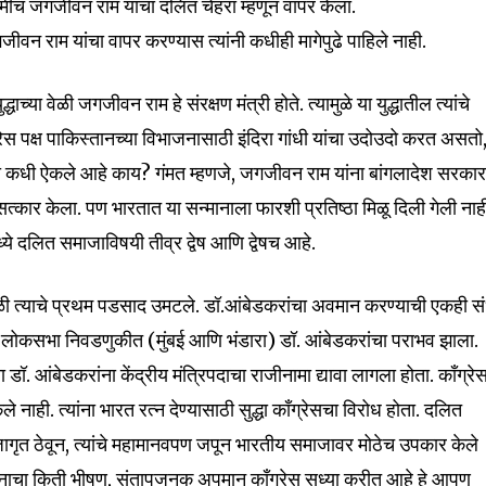
नेहमीच जगजीवन राम यांचा दलित चेहरा म्हणून वापर केला.
ीवन राम यांचा वापर करण्यास त्यांनी कधीही मागेपुढे पाहिले नाही.
च्या वेळी जगजीवन राम हे संरक्षण मंत्री होते. त्यामुळे या युद्धातील त्यांचे
रेस पक्ष पाकिस्तानच्या विभाजनासाठी इंदिरा गांधी यांचा उदोउदो करत असतो
कधी ऐकले आहे काय? गंमत म्हणजे, जगजीवन राम यांना बांगलादेश सरकार
चा सत्कार केला. पण भारतात या सन्मानाला फारशी प्रतिष्ठा मिळू दिली गेली नाह
ये दलित समाजाविषयी तीव्र द्वेष आणि द्वेषच आहे.
या वेळी त्याचे प्रथम पडसाद उमटले. डॉ.आंबेडकरांचा अवमान करण्याची एकही स
 दोन लोकसभा निवडणुकीत (मुंबई आणि भंडारा) डॉ. आंबेडकरांचा पराभव झाला.
. आंबेडकरांना केंद्रीय मंत्रिपदाचा राजीनामा द्यावा लागला होता. काँग्रेस
े नाही. त्यांना भारत रत्न देण्यासाठी सुद्धा काँग्रेसचा विरोध होता. दलित
 जागृत ठेवून, त्यांचे महामानवपण जपून भारतीय समाजावर मोठेच उपकार केले
िधानाचा किती भीषण, संतापजनक अपमान काँग्रेस सध्या करीत आहे हे आपण