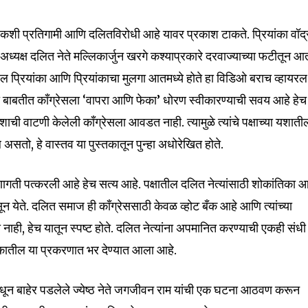
t worry, we respect your privacy and
I've read and a
mation is safe with us.
रेस कशी प्रतिगामी आणि दलितविरोधी आहे यावर प्रकाश टाकते. प्रियांका वॉद्
ध्यक्ष दलित नेते मल्लिकार्जुन खरगे कश्याप्रकारे दरवाज्याच्या फटीतून आ
ाहुल प्रियांका आणि प्रियांकाचा मुलगा आतमध्ये होते हा विडिओ बराच व्हायरल
या बाबतीत काँग्रेसला ‘वापरा आणि फेका’ धोरण स्वीकारण्याची सवय आहे हेच
32,111
शाची वाटणी केलेली काँग्रेसला आवडत नाही. त्यामुळे त्यांचे पक्षाच्या यशाती
Followers
असतो, हे वास्तव या पुस्तकातून पुन्हा अधोरेखित होते.
शरणागती पत्करली आहे हेच सत्य आहे. पक्षातील दलित नेत्यांसाठी शोकांतिका 
सून येते. दलित समाज ही काँग्रेससाठी केवळ व्होट बँक आहे आणि त्यांच्या
नाही, हेच यातून स्पष्ट होते. दलित नेत्यांना अपमानित करण्याची एकही संधी
स्तकातील या प्रकरणात भर देण्यात आला आहे.
ेसमधून बाहेर पडलेले ज्येष्ठ नेते जगजीवन राम यांची एक घटना आठवण करून