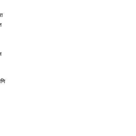
ccept the
Privacy Policy
.
रा
त
75
ल
Followers
आणि