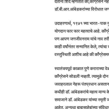
देताना शिंदे म्हणतात की,काँग्रेसने 
डॉ.बी.आर.आंबेडकरांच्या विरोधात जगज
उदाहरणार्थ, १९७१ च्या भारत-पाक युद्धा
योगदान फार फार महत्वाचे आहे. काँग्
पण आपण जगजीवनराम यांचे नाव तरी 
काही वर्षांनंतर सन्मानित केले, त्यां
वस्तुस्थिती अशीच आहे की काँग्रेसमध्
स्वातंत्र्यपूर्व काळात पुणे कराराच्
काँग्रेसने सोडली नव्हती. त्यामुळे
जवाहरलाल नेहरू पंतप्रधान असताना डॉ
कधीही डॉ. आंबेडकरांचे महत्व मान्य केल
समाजाने डॉ. आंबेडकर यांच्या स्मृती
आहेत. अन्यथा बाबासाहेबांच्या संव