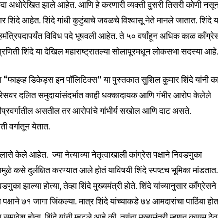
कदा अधोरेखित झाले आहेत. आणि हे करणारी व्यक्ती दुसरी तिसरी कोणी नसू
मार शिंदे आहेत. शिंदे गांधी कुटुंबाचे जवळचे विश्वासू नेते मानले जातात. शिंदे य
य गृहमंत्रिपदापर्यंत विविध पदे भूषवली आहेत. ते ५० वर्षांहून अधिक काळ काँग्रे
्रणिती शिंदे या देखिल महाराष्ट्रातल्या सोलापूरमधून लोकसभा सदस्या आहे
्या “फाइव्ह डिकेड्स इन पॉलिटिक्स” या पुस्तकात सुशिल कुमार शिंदे यांनी क
्रेसवर दलित समुदायांसंदर्भात काही धक्कादायक आणि गंभीर आरोप केलेले
प्रवर्गातील असतील तर आरोपांचे गांभीर्य सखोल आणि दाट असते.
ी वर्गातून येतात.
ासे केले आहेत. ज्या नेत्याच्या नेतृत्वाखाली कांग्रेस पक्षाने निवडणुका
ुळे कसे दुर्लक्षित करण्यात आले होतं याविषयी शिंदे स्पष्टच भूमिका मांडतात
का झाल्या होत्या, तेव्हा शिंदे मुख्यमंत्री होते. शिंदे यांच्यानुसार काँग्रेसन
स पक्षाने ७१ जागा जिंकल्या. मात्र शिंदे यांच्याकडे ७४ आमदारांचा पाठिंबा होत
समावेश होता. शिंदे यांनी म्हटले आहे की, त्यांना मुख्यमंत्री म्हणून कायम ठेव