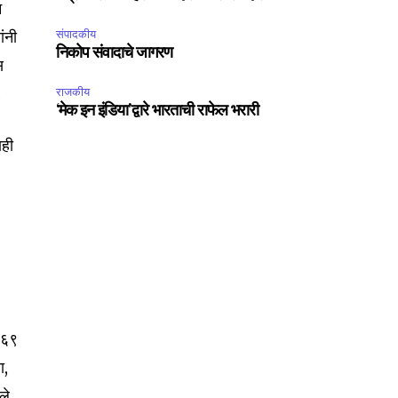
न
ांनी
संपादकीय
निकोप संवादाचे जागरण
स
.
राजकीय
‘मेक इन इंडिया’द्वारे भारताची राफेल भरारी
ाही
.
े ६९
ा,
ले