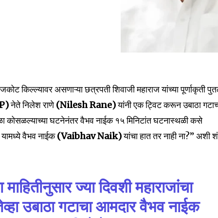
राजकोट किल्ल्यावर असणाऱ्या छत्रपती शिवाजी महाराज यांच्या पूर्णाकृती पु
JP)
नेते निलेश राणे
(Nilesh Rane)
यांनी एक ट्विट करून उबाठा गटाच
ळा कोसळल्याच्या घटनेनंतर वैभव नाईक १५ मिनिटांत घटनास्थळी कसे
 यामध्ये वैभव नाईक
(Vaibhav Naik)
यांचा हात तर नाही ना?” अशी श
nity of
d be part
ा माहितीनुसार ज्या दिवशी महाराजांचा
tion.
ेव्हा उबाठा गटाचा आमदार वैभव नाईक
mail address on our website or click