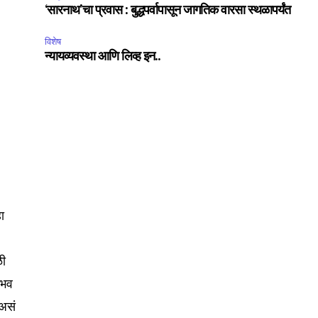
‘सारनाथ’चा प्रवास : बुद्धपर्वापासून जागतिक वारसा स्थळापर्यंत
ccept the
Privacy Policy
.
विशेष
न्यायव्यवस्था आणि लिव्ह इन..
75
Followers
हा
ळी
ैभव
 असं