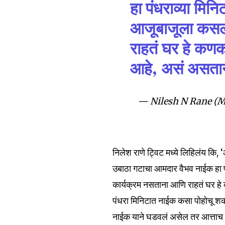
हा पंधराव्या मि
the subscribe button below. Don'
won't spam your inbox. Your infor
आजूबाजूला कसला
राहतं घर हे कणक
आहे, असं असतान
6,300
— Nilesh N Rane (
Fans
निलेश राणे ट्विट मध्ये लिहिलंय कि, 
उबाठा गटाचा आमदार वैभव नाईक हा 
कार्यक्रम नसताना आणि राहतं घर ह
पंधरा मिनिटात नाईक कसा पोहोचू शकत
नाईक याने घडवलं असेल तर आत्ताच बो