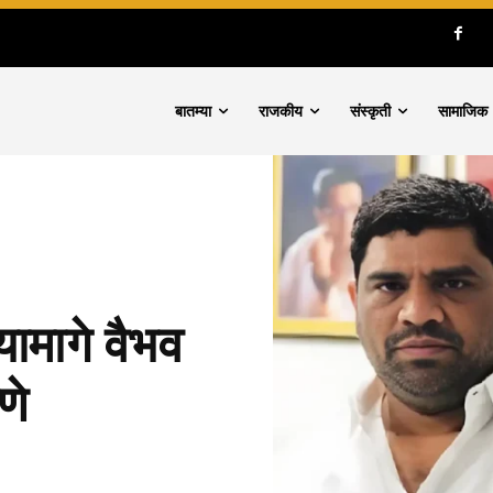
बातम्या
राजकीय
संस्कृती
सामाजिक
यामागे वैभव
णे