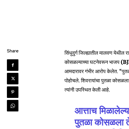
Share
सिंधुदुर्ग जिल्ह्यातील मालवण येथील 
कोसळल्याच्या घटनेवरून भाजप
(B
आमदारावर गंभीर आरोप केलेत. “पुत
पोहोचले. शिवरायांचा पुतळा कोसळला
त्यांनी उपस्थित केली आहे.
Join our commu
SUBSCRIBERS an
आत्ताच मिळालेल्य
of the conversa
पुतळा कोसळला त
To subscribe, simply enter your e