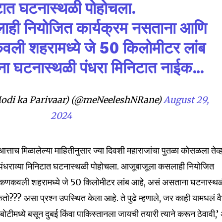
निटात घटनास्थळी पोहोचला.
t worry, we respect your privacy and
I've read and a
mation is safe with us.
ही नियोजित कार्यक्रम नसताना आणि
वली शहरामध्ये जे 50 किलोमीटर लांब
ा घटनास्थळी पंधरा मिनिटात नाईक…
32,111
Modi ka Parivaar) (@meNeeleshNRane)
August 29,
Followers
2024
‘आत्ताच मिळालेल्या माहितीनुसार ज्या दिवशी महाराजांचा पुतळा कोसळला तेव्
पंधराव्या मिनिटात घटनास्थळी पोहोचला. आजूबाजूला कसलाही नियोजित
े कणकवली शहरामध्ये जे 50 किलोमीटर लांब आहे, असं असताना घटनास्थ
ो??? असा प्रश्न उपस्थित केला आहे. ते पुढे म्हणाले, जर काही यामधलं व
टीमध्ये बसून दुबई किंवा पाकिस्तानला जायची तयारी त्याने करून ठेवावी,’