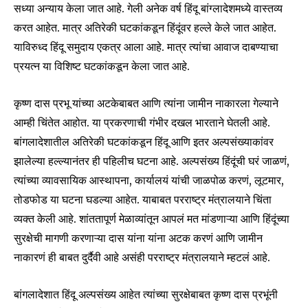
सध्या अन्याय केला जात आहे. गेली अनेक वर्ष हिंदू बांग्लादेशमध्ये वास्तव्य
करत आहेत. मात्र अतिरेकी घटकांकडून हिंदूंवर हल्ले केले जात आहेत.
याविरुध्द हिंदू समुदाय एकत्र आला आहे. मात्र त्यांचा आवाज दाबण्याचा
Join our community of
प्रयत्न या विशिष्ट घटकांकडून केला जात आहे.
SUBSCRIBERS and be part of the
conversation.
कृष्ण दास प्रभू यांच्या अटकेबाबत आणि त्यांना जामीन नाकारला गेल्याने
To subscribe, simply enter your email address on our website
आम्ही चिंतेत आहोत. या प्रकरणाची गंभीर दखल भारताने घेतली आहे.
or click the subscribe button below. Don't worry, we respect
बांगलादेशातील अतिरेकी घटकांकडून हिंदू आणि इतर अल्पसंख्याकांवर
your privacy and won't spam your inbox. Your information is
झालेल्या हल्ल्यानंतर ही पहिलीच घटना आहे. अल्पसंख्य हिंदूंची घरं जाळणं,
safe with us.
त्यांच्या व्यावसायिक आस्थापना, कार्यालयं यांची जाळपोळ करणं, लूटमार,
तोडफोड या घटना घडल्या आहेत. याबाबत परराष्ट्र मंत्रालयाने चिंता
व्यक्त केली आहे. शांततापूर्ण मेळाव्यांतून आपलं मत मांडणाऱ्या आणि हिंदूंच्या
सुरक्षेची मागणी करणाऱ्या दास यांना यांना अटक करणं आणि जामीन
SUBSCRIBE
नाकारणं ही बाबत दुर्दैवी आहे असंही परराष्ट्र मंत्रालयाने म्हटलं आहे.
I've read and accept the
Privacy Policy
.
बांगलादेशात हिंदू अल्पसंख्य आहेत त्यांच्या सुरक्षेबाबत कृष्ण दास प्रभूंनी