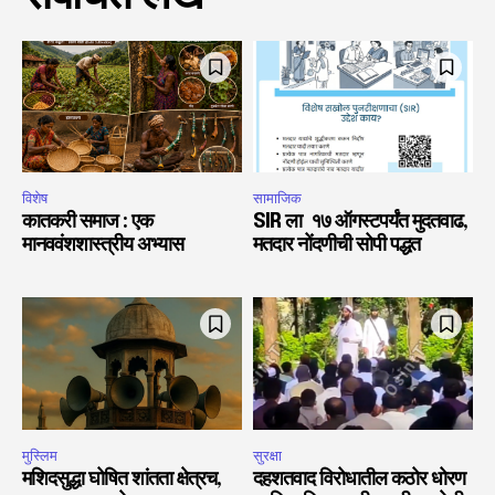
विशेष
सामाजिक
कातकरी समाज : एक
SIR ला १७ ऑगस्टपर्यंत मुदतवाढ,
मानववंशशास्त्रीय अभ्यास
मतदार नोंदणीची सोपी पद्धत
मुस्लिम
सुरक्षा
मशिदसुद्धा घोषित शांतता क्षेत्रच,
दहशतवाद विरोधातील कठोर धोरण