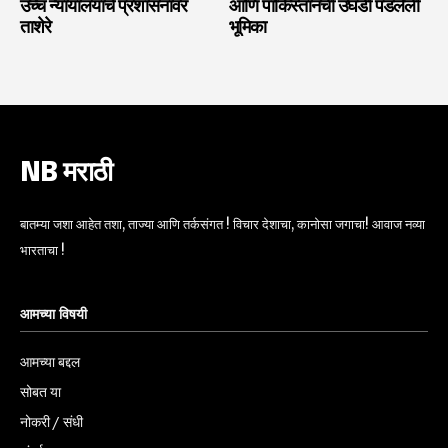
उच्च न्यायालयाचे प्रशासनावर
आणि पाकिस्तानची उघडी पडलेली
ताशेरे
भूमिका
NB मराठी
बातम्या जशा आहेत तशा, ताज्या आणि तर्कसंगत ! विचार देशाचा, कानोसा जगाचा! आवाज नव्या
भारताचा !
आमच्या विषयी
आमच्या बद्दल
सोबत या
नोकरी / संधी