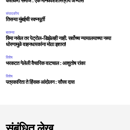
कातकरी समाज : एक मानववंशशास्त्रीय अभ्यास
संपादकीय
तिसऱ्या मुंबईची स्वप्नपूर्ती
बातम्या
विमा नसेल तर पेट्रोल-डिझेलही नाही. सर्वोच्च न्यायालयाच्या नव्या
धोरणामुळे वाहनधारकांना मोठा इशारा!
विशेष
भरकटत गेलेली वैचारिक वाटचाल : आशुतोष रांका
विशेष
पत्रकारिता ते हिंसक आंदोलन : सौरव दास
संबंधित लेख