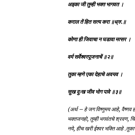
अइका जी तुम्ही भक्त भागवत ।
कराल तें हित सत्य करा ॥ध्रु.॥
कोणा ही जिवाचा न घडावा मत्सर ।
वर्म सर्वेश्वरपूजनाचें ॥२॥
तुका म्हणे एका देहाचे अवयव ।
सुख दुःख जीव भोग पावे ॥३॥
(अर्थ – हे जग विष्णुमय आहे, वैष्णव 
भक्तजनहो, तुम्ही भगवंतचे श्रवण, चि
नये, हीच खरी ईश्वर भक्ति आहे .तुका