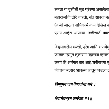
समता या वृत्तीची मुळ प्रेरणा असल
महाराजांची ढोरे चारतो, संत सावता म
ऐवजी जाऊन नाभिकाचे काम देखिल करत
प्राण आहेत. आपल्या भक्तीसाठी भक्तां
विठ्ठलावरील भक्ती, प्रेम आणि श्रध
जातात.म्हणुन तुकाराम महाराज म्हणता
करणे हि अमंगल बाब आहे.शरीराच्या एक
जीवाचा मत्सर आपल्या हातुन घडला त
विष्णुमय जग वैष्णवांचा धर्म ।
भेदाभेदभ्रम अमंगळ ॥१॥