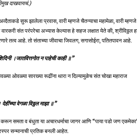
रीमुख दाखवायचं.)
व्दैताकडे सुरू झालेला प्रवास, वारी म्हणजे चैतन्याचा महामेळा, वारी म्हणजे
ील वारकरी संत परंपरेचा अभ्यास केल्यास हे सहज लक्षात येते की, श्रीविठ्ठल 
रणारे तत्व आहे. तो संताच्या जीवाचा जिवलग, सगासोईरा, पतितपावन आहे.
िदिनी ।जातवित्तगोत न पाहेची काही ॥”
सोवळ्या ओवळ्या सारख्या रूढींना थारा न दिल्यामुळेच संत चोखा महाराज
ेहींच्या वेगळा विठ्ठल माझा ॥”
ण करून समता व बंधुता या अचारधर्माचा जागर आणि “पाया पडो जण एकमेका
 परस्पर सन्मानाची प्रतिक बनली आहेत.