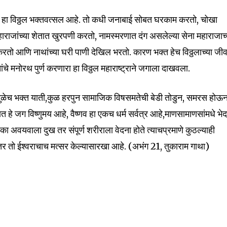
ेला हा विठ्ठल भक्तवत्सल आहे. तो कधी जनाबाई सोबत घरकाम करतो, चोखा
हाराजांच्या शेतात खुरपणी करतो, नामस्मरणात दंग असलेल्या सेना महाराजाच्
ो आणि नाथांच्या घरी पाणी देखिल भरतो. कारण भक्त हेच विठ्ठलाच्या जीव
चे मनोरथ पुर्ण करणारा हा विठ्ठल महाराष्ट्राने जगाला दाखवला.
्देमुळेच भक्त याती,कुळ हरपुन सामाजिक विषसमतेची बेडी तोडुन, समरस होऊ
त हे जग विष्णुमय आहे, वैष्णव हा एकच धर्म सर्वत्र आहे,माणसामाणसांमधे भे
ा अवयवाला दुख तर संपूर्ण शरीराला वेदना होते त्याचप्रमाणे कुठल्याही
र तो ईश्वराचाच मत्सर केल्यासारखा आहे. (अभंग 21, तुकाराम गाथा)