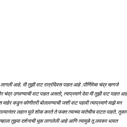
t worry, we respect your privacy and
I've read and a
mation is safe with us.
32,111
Followers
लागली आहे. मी तुझी वाट रात्रंदिवस पाहत आहे .पौर्णिमेचा चंद्र म्हणजे
 चंद्र उगवण्याची वाट पाहत असतो, त्याप्रमाणे देवा मी तुझी वाट पाहत आह
ळेस माहेर कडुन कोणीतरी बोलावण्याची जशी वाट पहावी त्याप्रमाणे माझे मन
्यानंतर लहान मुले शोक करते ते फक्त त्याच्या मातेचीच वाटत पाहते. तुका
 आम्हाला तुझ्या दर्शनाची भूक लागलेली आहे आणि त्यामुळे तू लवकर धावत