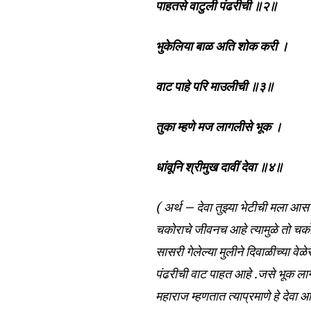
the subscribe button below. Don'
पाहतसे वाटुली पंढरीची ॥२॥
won't spam your inbox. Your infor
भुकेलिया बाळ अति शोक करी ।
वाट पाहे परि माउलीची ॥३॥
6,300
Fans
तुका म्हणे मज लागलीसे भूक ।
धांवूनि श्रीमुख दावीं देवा ॥४॥
( अर्थ – देवा तुझ्या भेटीची मला आस 
चकोराचे जीवनच आहे त्यामुळे तो चकोर
सासरी गेलेल्या मुलीने दिवाळीच्या वे
पंढरीची वाट पाहत आहे .जसे भूक लागल
महाराज म्हणतात त्याप्रमाणे हे देवा