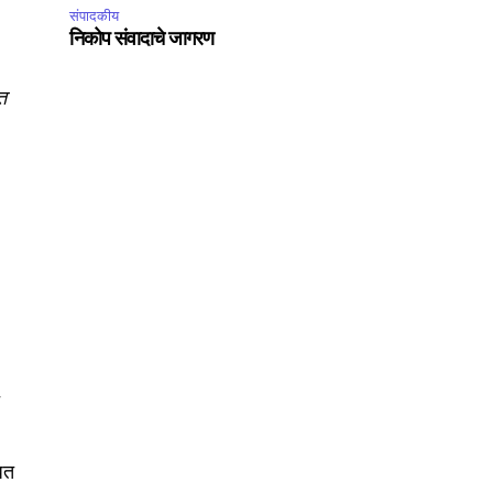
संपादकीय
निकोप संवादाचे जागरण
ंत
.
त
ित