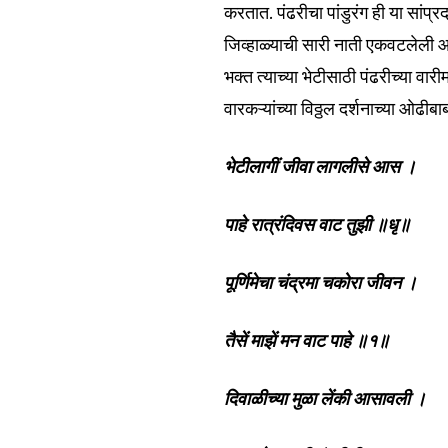
करतात. पंढरीचा पांडुरंग ही या सांप्
जिव्हाळ्याची सारी नाती एकवटलेली आ
भक्त त्याच्या भेटीसाठी पंढरीच्या वा
वारकऱ्यांच्या विठ्ठल दर्शनाच्या ओ
भेटीलागीं जीवा लागलीसे आस ।
पाहे रात्रंदिवस वाट तुझी ॥धृ॥
पूर्णिमेचा चंद्रमा चकोरा जीवन ।
Join our commu
SUBSCRIBERS an
तैसें माझें मन वाट पाहे ॥१॥
of the conversa
दिवाळीच्या मुळा लेंकी आसावली ।
To subscribe, simply enter your e