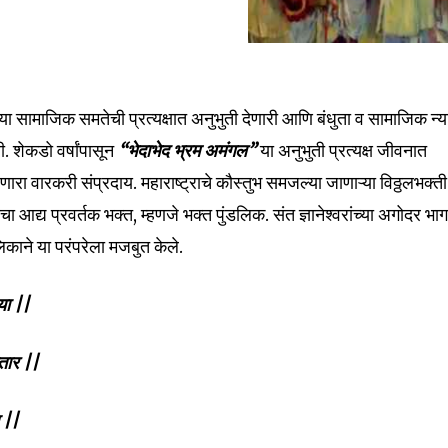
ा सामाजिक समतेची प्रत्यक्षात अनुभुती देणारी आणि बंधुता व सामाजिक न्
ी. शेकडो वर्षांपासून
“भेदाभेद भ्रम अमंगल”
या अनुभुती प्रत्यक्ष जीवनात
ारा वारकरी संप्रदाय. महाराष्ट्राचे कौस्तुभ समजल्या जाणाऱ्या विठ्ठलभक्ती
चा आद्य प्रवर्तक भक्त, म्हणजे भक्त पुंडलिक. संत ज्ञानेश्वरांच्या अगोदर भ
िकाने या परंपरेला मजबुत केले.
या ||
्तार ||
 ||