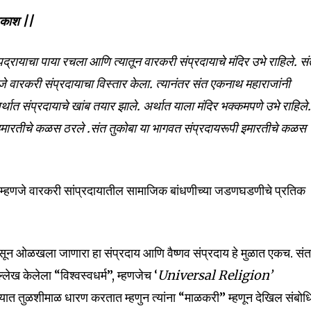
वकाश ||
संपद्रायाचा पाया रचला आणि त्यातून वारकरी संप्रदायाचे मंदिर उभे राहिले. स
णजे वारकरी संप्रदायाचा विस्तार केला. त्यानंतर संत एकनाथ महाराजांनी
 अर्थात संप्रदायाचे खांब तयार झाले. अर्थात याला मंदिर भक्कमपणे उभे राहिले
 इमारतीचे कळस ठरले .संत तुकोबा या भागवत संप्रदायरूपी इमारतीचे कळस
ग म्हणजे वारकरी सांप्रदायातील सामाजिक बांधणीच्या जडणघडणीचे प्रतिक
ापासून ओळखला जाणारा हा संप्रदाय आणि वैष्णव संप्रदाय हे मुळात एकच. सं
्लेख केलेला “विश्वस्वधर्म”, म्हणजेच ‘
Universal Religion’
्यात तुळशीमाळ धारण करतात म्हणुन त्यांना “माळकरी” म्हणून देखिल संबोध