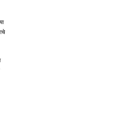
या
ाचे
न
द