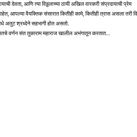
रदायाची देवता, आणि त्या विठ्ठलाच्या ठायी अखिल वारकरी संप्रदायाची प्रेम
हेत, आपल्या वैयक्तिक संसारात कितीही कामे, कितीही त्रास असला तरी वि
रीमधे अतुट श्रध्देने सहभागी होत असतो.
ढीबाबतचे वर्णन संत तुकाराम महाराज खालील अभंगातून करतात…
nity of
d be part
tion.
mail address on our website or click