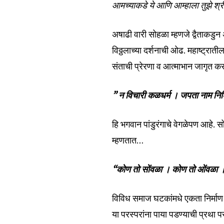
आमच्याकडे ये आणि आम्हाला तुझे श्
अषाढी वारी सोहळा म्हणजे द्वैताकडुन अ
विठ्ठलाच्या दर्शनाची ओढ. महाष्ट्रात
संताची प्रेरणा व आत्माभान जागृत क
” न विचारी कळधर्म । जपता नाम निश
हि भगवान पांडुरंगाचे वेगळेपण आहे. 
म्हणतात…
“कोण तो सोंवळा । कोण तो ओंवळा । द
विविध समाज घटकांमधे एकता निर्मा
या परस्परांना पाया पडण्याची प्रथा