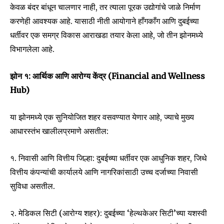
केवळ बंदर बांधून चालणार नाही, तर त्याला पूरक उद्योगांचे जाळे निर्माण
करणेही आवश्यक आहे. यासाठी नीती आयोगाने हाँगकाँग आणि दुबईच्या
Join our community of
धर्तीवर एक समग्र विकास आराखडा तयार केला आहे, जो तीन झोनमध्ये
SUBSCRIBERS and be part of the
विभागलेला आहे.
conversation.
झोन १: आर्थिक आणि आरोग्य केंद्र (Financial and Wellness
To subscribe, simply enter your email address on our website
Hub)
or click the subscribe button below. Don't worry, we respect
your privacy and won't spam your inbox. Your information is
safe with us.
या झोनमध्ये एक सुनियोजित शहर वसवण्यात येणार आहे, ज्याचे मुख्य
आधारस्तंभ खालीलप्रमाणे असतील:
१. निवासी आणि वित्तीय जिल्हा: दुबईच्या धर्तीवर एक आधुनिक शहर, जिथे
वित्तीय कंपन्यांची कार्यालये आणि नागरिकांसाठी उच्च दर्जाच्या निवासी
SUBSCRIBE
सुविधा असतील.
I've read and accept the
Privacy Policy
.
२. मेडिकल सिटी (आरोग्य शहर): दुबईच्या ‘हेल्थकेअर सिटी’च्या यशस्वी