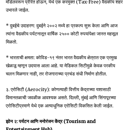
मॉडेलवरून प्रेरित होऊन, येथे एक करमुक्त (Tax-Free) वैद्यकीय शहर
उभारले जाईल.
6,300
32,111
75
Fans
Followers
Followers
* दुबईचे उदाहरण: दुबईने २००२ मध्ये हा प्रकल्प सुरू केला आणि आज
त्यांना वैद्यकीय पर्यटनातून वार्षिक २५०० कोटी रुपयांपेक्षा जास्त महसूल
मिळतो.
* भारताची क्षमता: कोविड-१९ नंतर भारत वैद्यकीय क्षेत्रात एक प्रमुख
खेळाडू म्हणून उदयास आला आहे. या मेडिकल सिटीमुळे केवळ परकीय
चलन मिळणार नाही, तर रोजगाराच्या प्रचंड संधी निर्माण होतील.
३. एरोसिटी (Aerocity): कोणत्याही वित्तीय केंद्राच्या यशासाठी
विमानतळाची जवळीक आवश्यक असते. दिल्ली, मुंबई आणि सिंगापूरच्या
एरोसिटीप्रमाणे येथे एक अत्याधुनिक एरोसिटी विकसित केली जाईल.
झोन २: पर्यटन आणि मनोरंजन केंद्र (Tourism and
Entertainment Hub)