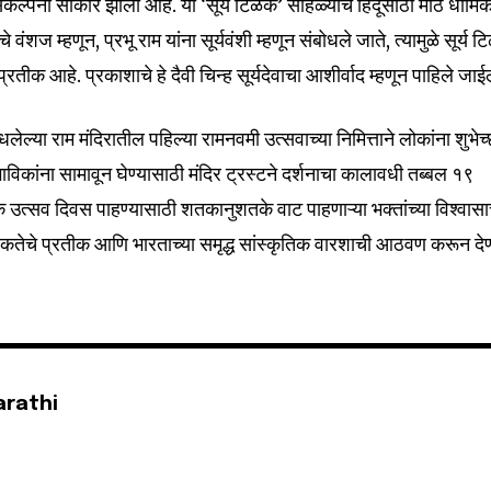
ंकल्पना साकार झाली आहे. या ‘सूर्य टिळक’ सोहळ्याचे हिंदूंसाठी मोठे धार्मि
े वंशज म्हणून, प्रभू राम यांना सूर्यवंशी म्हणून संबोधले जाते, त्यामुळे सूर्य 
चे प्रतीक आहे. प्रकाशाचे हे दैवी चिन्ह सूर्यदेवाचा आशीर्वाद म्हणून पाहिले जाई
32,111
Followers
बांधलेल्या राम मंदिरातील पहिल्या रामनवमी उत्सवाच्या निमित्ताने लोकांना शुभेच
ा भाविकांना सामावून घेण्यासाठी मंदिर ट्रस्टने दर्शनाचा कालावधी तब्बल १९
क उत्सव दिवस पाहण्यासाठी शतकानुशतके वाट पाहणाऱ्या भक्तांच्या विश्वास
े एकतेचे प्रतीक आणि भारताच्या समृद्ध सांस्कृतिक वारशाची आठवण करून देण
arathi