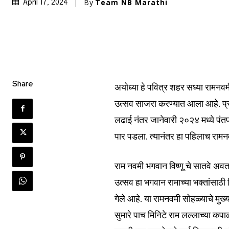
By
Team NB Marathi
April 17, 2024
Share
अयोध्या हे पवित्र शहर सध्या रामनवम
उत्सव साजरा करण्यात आला आहे. प्रभ
Join our commu
लढाई नंतर जानेवारी २०२४ मध्ये पंतप्र
SUBSCRIBERS an
पार पडला. त्यानंतर हा पहिलाच रामन
of the conversa
राम नवमी भगवान विष्णू चे सातवे अवत
To subscribe, simply enter your e
उत्सव हा भगवान रामाच्या भक्तांसाठी 
the subscribe button below. Don'
गेले आहे. या रामनवमी सोहळ्याचे मु
won't spam your inbox. Your infor
सुमारे पाच मिनिटे राम लल्लाच्या कपाळ