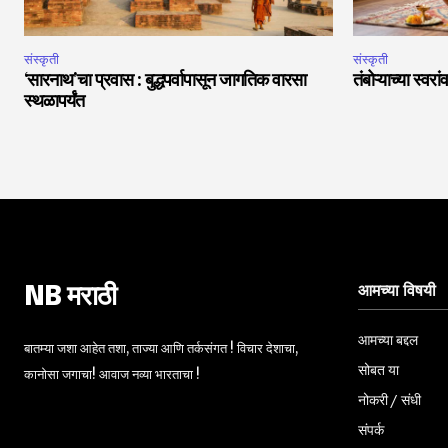
संस्कृती
संस्कृती
‘सारनाथ’चा प्रवास : बुद्धपर्वापासून जागतिक वारसा
तंबोऱ्याच्या स्वर
स्थळापर्यंत
आमच्या विषयी
NB मराठी
आमच्या बद्दल
बातम्या जशा आहेत तशा, ताज्या आणि तर्कसंगत ! विचार देशाचा,
सोबत या
कानोसा जगाचा! आवाज नव्या भारताचा !
नोकरी / संधी
संपर्क