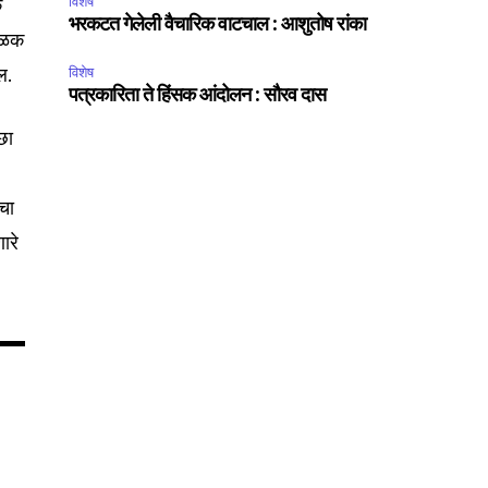
क
विशेष
भरकटत गेलेली वैचारिक वाटचाल : आशुतोष रांका
टिळक
ल.
विशेष
75
पत्रकारिता ते हिंसक आंदोलन : सौरव दास
Followers
्छा
ाचा
ारे