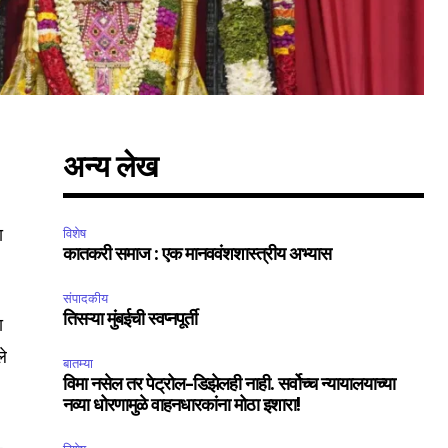
अन्य लेख
ा
विशेष
कातकरी समाज : एक मानववंशशास्त्रीय अभ्यास
संपादकीय
तिसऱ्या मुंबईची स्वप्नपूर्ती
SUBSCRIBE
ा
ले
बातम्या
ccept the
Privacy Policy
.
विमा नसेल तर पेट्रोल-डिझेलही नाही. सर्वोच्च न्यायालयाच्या
नव्या धोरणामुळे वाहनधारकांना मोठा इशारा!