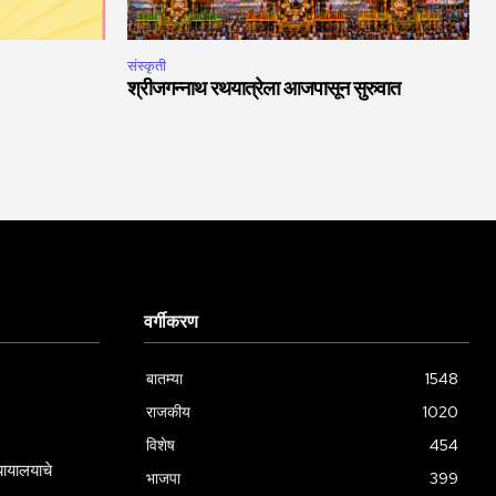
संस्कृती
श्रीजगन्नाथ रथयात्रेला आजपासून सुरुवात
वर्गीकरण
बातम्या
1548
राजकीय
1020
विशेष
454
्यायालयाचे
भाजपा
399