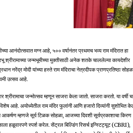
ीच्या आनंदोत्सवात मग्न आहे, ५०० वर्षानंतर प्रथमच भव्य राम मंदिरात हा
ू श्रीरामाच्या जन्मभूमीच्या मुक्तीसाठी अनेक शतके चाललेल्या कायदेशीर
nity of
धान नरेंद्र मोदी यांच्या हस्ते राम मंदिराचा नेत्रदीपक प्राणप्रतिष्ठा सोहळ
d be part
वमी उत्सव आहे.
tion.
ार श्रीरामाचा जन्मोत्सव म्हणून साजरा केला जातो. साजरा करतो. या वर्षी च
mail address on our website or click
विशेष आहे. अयोध्येतील राम मंदिर फुलांनी आणि हजारो दिव्यांनी सुशोभित के
t worry, we respect your privacy and
I've read and a
ख्य आकर्षण म्हणजे सूर्य टिळक सोहळा, आजच्या दिवशी सूर्यप्रकाशाचा किरण
mation is safe with us.
ाला हळूवारपणे स्पर्श करेल. सेंट्रल बिल्डिंग रिसर्च इन्स्टिट्यूट (CBRI),