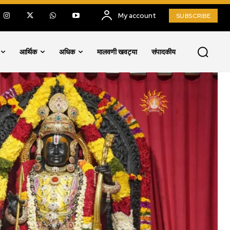
My account
SUBSCRIBE
आर्थिक
अधिक
मालवणी खवट्या
संपादकीय