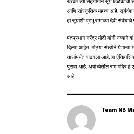
रुरकी च्या सहयोगाने सूर्य टिळकाची स
आणि सांस्कृतिक महत्त्व आहे. सूर्यवंशाच
हा सूर्याशी प्रभू रामाच्या दैवी संबंधा
6,300
Fans
पंतप्रधान नरेंद्र मोदी यांनी नव्याने 
दिल्या आहेत. मोठ्या संख्येने येणाऱ्य
तासांपर्यंत वाढवला आहे. हा ऐतिहासि
पुरावा आहे. अयोध्येतील राम मंदिर ह
आहे.
Team NB M