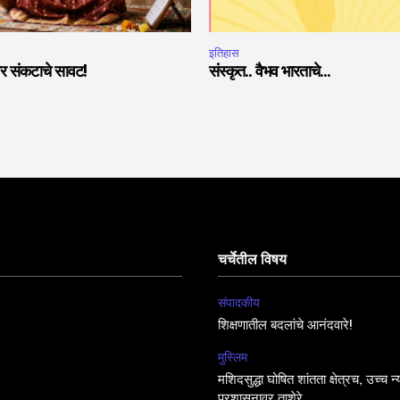
इतिहास
ांवर संकटाचे सावट!
संस्कृत.. वैभव भारताचे…
चर्चेतील विषय
संपादकीय
शिक्षणातील बदलांचे आनंदवारे!
मुस्लिम
मशिदसुद्धा घोषित शांतता क्षेत्रच, उच्च न
प्रशासनावर ताशेरे