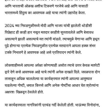
आणि भारताची ओळख अशीच टिकवणे गरजेचे आहे आणि यासाठी
भारतामध्ये हिंदुत्व का आवश्यक आहे याचा त्यांनी उहापोह केला.
Join our community of
SUBSCRIBERS and be part of the
2024 च्या निवडणुकीमध्ये मोदी आणि भाजप यांची झालेली थोडीशी
conversation.
पिछेहाट ही काही हार नसून मतदार काहीशे सुस्तावलेले आणि बेसावध
To subscribe, simply enter your email address on our website
असल्याने झाली असल्याचे मत त्यांनी मांडले. त्याचमुळे येणाऱ्या आणि इथून
or click the subscribe button below. Don't worry, we respect
पुढे होणाऱ्या प्रत्येक निवडणुकीत प्रत्येक मतदाराने आपला हक्क शंभर
your privacy and won't spam your inbox. Your information is
टक्के निभावणे हे आवश्यक आहे असे प्रतिपादन त्यांनी केले.
safe with us.
लोकशाहीमध्ये आपल्या अपेक्षा कोणत्याही असोत त्याचे उत्तर केवळ मतपेटी
द्वारे देणे कसे आवश्यक आहे याचे त्यांनी अनेक दाखले दिले. जवळपास दोन
तासाहून अधिक चाललेल्या या कार्यक्रमात त्यांनी आपल्या आयुष्यात
SUBSCRIBE
घडलेल्या गोष्टी, धमाल किस्से आणि अनेक गोष्टींचा आधार घेत श्रोत्यांना
अक्षरशः खिळवून ठेवलेले होते.
I've read and accept the
Privacy Policy
.
या कार्यक्रमाला नागरिकांनी प्रचंड गर्दी केलेली होती. भाऊंच्या विनोदांना,