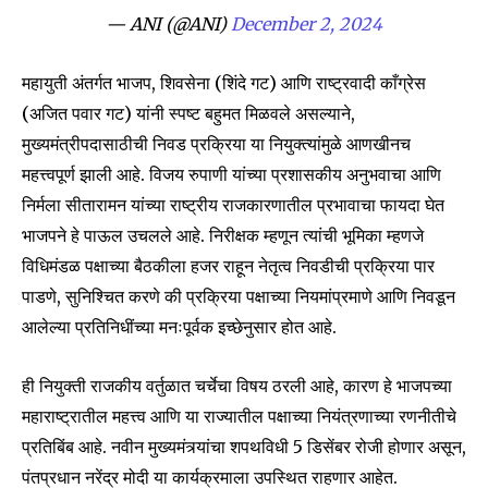
— ANI (@ANI)
December 2, 2024
Join our community of
SUBSCRIBERS and be part of the
महायुती अंतर्गत भाजप, शिवसेना (शिंदे गट) आणि राष्ट्रवादी काँग्रेस
conversation.
(अजित पवार गट) यांनी स्पष्ट बहुमत मिळवले असल्याने,
To subscribe, simply enter your email address on our website
मुख्यमंत्रीपदासाठीची निवड प्रक्रिया या नियुक्त्यांमुळे आणखीनच
or click the subscribe button below. Don't worry, we respect
महत्त्वपूर्ण झाली आहे. विजय रुपाणी यांच्या प्रशासकीय अनुभवाचा आणि
your privacy and won't spam your inbox. Your information is
safe with us.
निर्मला सीतारामन यांच्या राष्ट्रीय राजकारणातील प्रभावाचा फायदा घेत
भाजपने हे पाऊल उचलले आहे. निरीक्षक म्हणून त्यांची भूमिका म्हणजे
विधिमंडळ पक्षाच्या बैठकीला हजर राहून नेतृत्व निवडीची प्रक्रिया पार
पाडणे, सुनिश्चित करणे की प्रक्रिया पक्षाच्या नियमांप्रमाणे आणि निवडून
आलेल्या प्रतिनिधींच्या मनःपूर्वक इच्छेनुसार होत आहे.
SUBSCRIBE
ही नियुक्ती राजकीय वर्तुळात चर्चेचा विषय ठरली आहे, कारण हे भाजपच्या
I've read and accept the
Privacy Policy
.
महाराष्ट्रातील महत्त्व आणि या राज्यातील पक्षाच्या नियंत्रणाच्या रणनीतीचे
प्रतिबिंब आहे. नवीन मुख्यमंत्र्यांचा शपथविधी 5 डिसेंबर रोजी होणार असून,
पंतप्रधान नरेंद्र मोदी या कार्यक्रमाला उपस्थित राहणार आहेत.