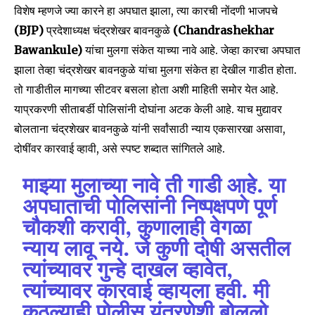
विशेष म्हणजे ज्या कारने हा अपघात झाला, त्या कारची नोंदणी भाजपचे
(BJP)
प्रदेशाध्यक्ष चंद्रशेखर बावनकुळे
(Chandrashekhar
Bawankule)
यांचा मुलगा संकेत याच्या नावे आहे. जेव्हा कारचा अपघात
झाला तेव्हा चंद्रशेखर बावनकुळे यांचा मुलगा संकेत हा देखील गाडीत होता.
तो गाडीतील मागच्या सीटवर बसला होता अशी माहिती समोर येत आहे.
याप्रकरणी सीताबर्डी पोलिसांनी दोघांना अटक केली आहे. याच मुद्यावर
बोलताना चंद्रशेखर बावनकुळे यांनी सर्वांसाठी न्याय एकसारखा असावा,
दोषींवर कारवाई व्हावी, असे स्पष्ट शब्दात सांगितले आहे.
माझ्या मुलाच्या नावे ती गाडी आहे. या
अपघाताची पोलिसांनी निष्पक्षपणे पूर्ण
चौकशी करावी, कुणालाही वेगळा
न्याय लावू नये. जे कुणी दोषी असतील
त्यांच्यावर गुन्हे दाखल व्हावेत,
त्यांच्यावर कारवाई व्हायला हवी. मी
कुठल्याही पोलीस यंत्रणेशी बोललो