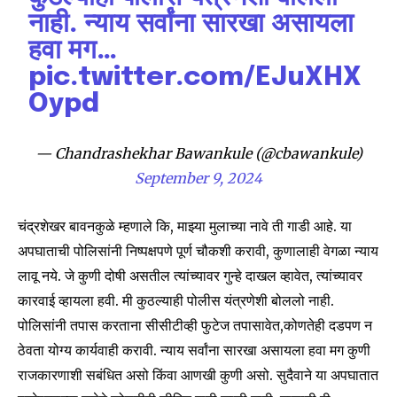
नाही. न्याय सर्वांना सारखा असायला
हवा मग…
Join our community of
SUBSCRIBERS and be part of the
pic.twitter.com/EJuXHX
conversation.
Oypd
To subscribe, simply enter your email address on our website
or click the subscribe button below. Don't worry, we respect
— Chandrashekhar Bawankule (@cbawankule)
your privacy and won't spam your inbox. Your information is
September 9, 2024
safe with us.
चंद्रशेखर बावनकुळे म्हणाले कि, माझ्या मुलाच्या नावे ती गाडी आहे. या
अपघाताची पोलिसांनी निष्पक्षपणे पूर्ण चौकशी करावी, कुणालाही वेगळा न्याय
लावू नये. जे कुणी दोषी असतील त्यांच्यावर गुन्हे दाखल व्हावेत, त्यांच्यावर
कारवाई व्हायला हवी. मी कुठल्याही पोलीस यंत्रणेशी बोललो नाही.
SUBSCRIBE
पोलिसांनी तपास करताना सीसीटीव्ही फुटेज तपासावेत,कोणतेही दडपण न
ठेवता योग्य कार्यवाही करावी. न्याय सर्वांना सारखा असायला हवा मग कुणी
I've read and accept the
Privacy Policy
.
राजकारणाशी सबंधित असो किंवा आणखी कुणी असो. सुदैवाने या अपघातात