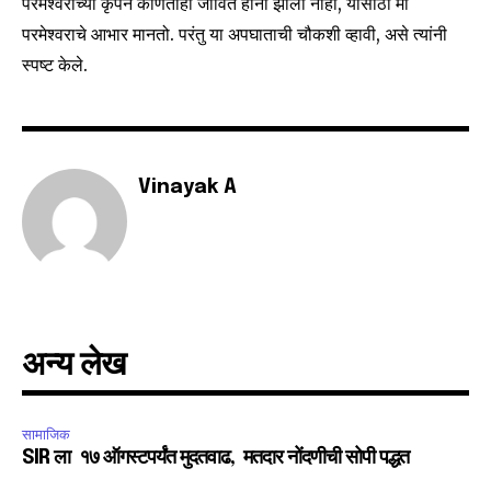
परमेश्वराच्या कृपेने कोणतीही जीवित हानी झाली नाही, यासाठी मी
परमेश्वराचे आभार मानतो. परंतु या अपघाताची चौकशी व्हावी, असे त्यांनी
6,300
32,111
75
Fans
Followers
Followers
स्पष्ट केले.
Vinayak A
अन्य लेख
सामाजिक
SIR ला १७ ऑगस्टपर्यंत मुदतवाढ, मतदार नोंदणीची सोपी पद्धत