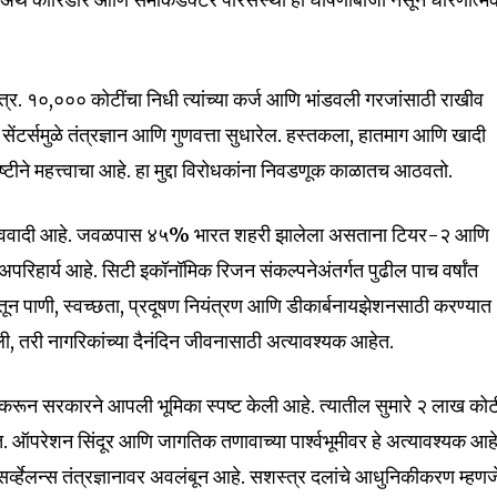
र. ₹१०,००० कोटींचा निधी त्यांच्या कर्ज आणि भांडवली गरजांसाठी राखीव
32,111
ंटर्समुळे तंत्रज्ञान आणि गुणवत्ता सुधारेल. हस्तकला, हातमाग आणि खादी
Followers
ृष्टीने महत्त्वाचा आहे. हा मुद्दा विरोधकांना निवडणूक काळातच आठवतो.
्तववादी आहे. जवळपास ४५% भारत शहरी झालेला असताना टियर-२ आणि
अपरिहार्य आहे. सिटी इकॉनॉमिक रिजन संकल्पनेअंतर्गत पुढील पाच वर्षांत
ून पाणी, स्वच्छता, प्रदूषण नियंत्रण आणि डीकार्बनायझेशनसाठी करण्यात
, तरी नागरिकांच्या दैनंदिन जीवनासाठी अत्यावश्यक आहेत.
ून सरकारने आपली भूमिका स्पष्ट केली आहे. त्यातील सुमारे ₹२ लाख कोट
. ऑपरेशन सिंदूर आणि जागतिक तणावाच्या पार्श्वभूमीवर हे अत्यावश्यक आहे
्व्हेलन्स तंत्रज्ञानावर अवलंबून आहे. सशस्त्र दलांचे आधुनिकीकरण म्हणज