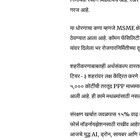
गरज आहे.
या धोरणाचा कणा म्हणजे MSME क्षेत्
6,300
ठेवण्यात आला आहे. कॉमन फॅसिलिटी से
Fans
यांवर दिलेला भर रोजगारनिर्मितीच्या द
शहरीकरणाबाबतही अर्थसंकल्प वास
टियर-३ शहरांवर लक्ष केंद्रित करणे 
₹५,००० कोटींची तरतूद PPP माध्यमात
आली आहे. ही कामे मथळ्यांसाठी नसली
संरक्षण खर्चात जवळपास १५% वाढ कर
फोर्स मॉडर्नायझेशनसाठी राखीव आहेत
आजचे युद्ध AI, ड्रोन, सायबर आणि सर