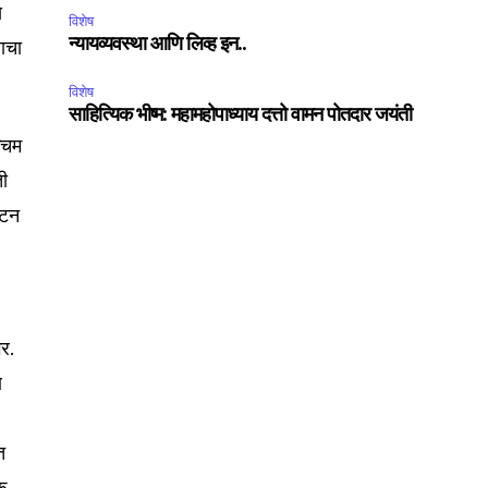
स
विशेष
याचा
न्यायव्यवस्था आणि लिव्ह इन..
विशेष
साहित्यिक भीष्म: महामहोपाध्याय दत्तो वामन पोतदार जयंती
्चिम
ती
यटन
भर.
SUBSCRIBE
ण
ccept the
Privacy Policy
.
त
क