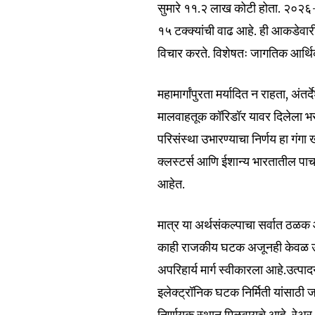
सुमारे ₹११.२ लाख कोटी होता. २०
१५ टक्क्यांची वाढ आहे. ही आकडेवार
विचार करते. विशेषतः जागतिक आर्थि
महामार्गांपुरता मर्यादित न राहता, अं
मालवाहतूक कॉरिडॉर यावर दिलेला भर उ
परिसंस्था उभारण्याचा निर्णय हा गंगा
क्लस्टर्स आणि ईशान्य भारतातील पाच प
Join our commu
आहेत.
SUBSCRIBERS an
of the conversa
मात्र या अर्थसंकल्पाचा सर्वात ठळक आण
काही राजकीय घटक अजूनही केवळ उपभ
To subscribe, simply enter your e
अपरिहार्य मार्ग स्वीकारला आहे.उत्पा
the subscribe button below. Don'
इलेक्ट्रॉनिक घटक निर्मिती यांसाठी 
won't spam your inbox. Your infor
निर्णायक स्थान मिळवायचे आहे. रेअ