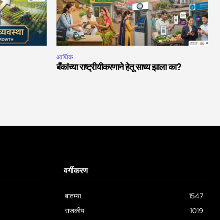
आर्थिक
बँकांच्या राष्ट्रीयीकरणाने हेतू साध्य झाला का?
वर्गीकरण
बातम्या
1547
राजकीय
1019