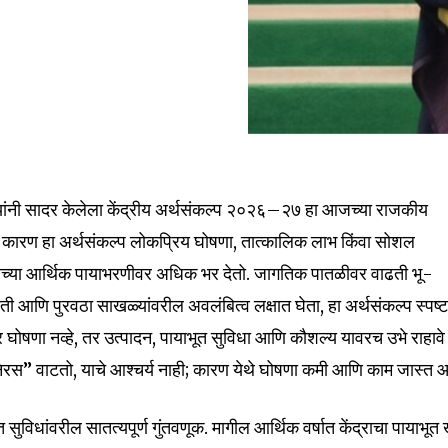
न यांनी सादर केलेला केंद्रीय अर्थसंकल्प २०२६–२७ हा आजच्या राजकीय
कारण हा अर्थसंकल्प लोकप्रिय घोषणा, तात्कालिक लाभ किंवा सोशल
देशाच्या आर्थिक पायाभरणीवर अधिक भर देतो. जागतिक पातळीवर वाढती भू-
ती आणि पुरवठा साखळ्यांवरील अवलंबित्व लक्षात घेता, हा अर्थसंकल्प स्पष्
 घोषणा नव्हे, तर उत्पादन, पायाभूत सुविधा आणि कौशल्य यावरच उभे राहावे
निरस” वाटतो, याचे आश्चर्य नाही; कारण येथे घोषणा कमी आणि काम जास्त आ
सुविधांवरील सातत्यपूर्ण गुंतवणूक. मागील आर्थिक वर्षात केंद्राचा पायाभूत 