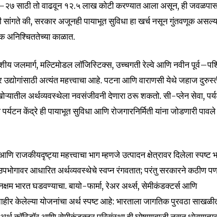
२६–२७ साठी तो वाढवून ₹१२.५ लाख कोटी करण्यात आला असून, ही जवळपा
ी सांगते की, सरकार अजूनही पायाभूत सुविधा हा खर्च नसून गुंतवणूक असल्
क अनिश्चिततेच्या काळात.
तर्देशीय जलमार्ग, मल्टिमोडल लॉजिस्टिक्स, उच्चगती रेल्वे आणि नवीन पूर्व–पश
द्योगांसाठी अत्यंत महत्त्वाचा आहे. पटना आणि वाराणसी येथे जहाज दुरुस्
 खोऱ्यातील अर्थव्यवस्थेला नवसंजीवनी देणारा ठरू शकतो. सी-प्लेन सेवा, पर्
र्यटन केंद्रे ही पायाभूत सुविधा आणि रोजगारनिर्मिती यांना जोडणारी पावले
nity of
d be part
tion.
ि राजकीयदृष्ट्या महत्त्वाचा भाग म्हणजे उत्पादन क्षेत्रावर दिलेला स्पष्ट 
ोगावर आधारित अर्थव्यवस्थेचे स्वप्न रंगवतात; परंतु सरकारने कठीण प
mail address on our website or click
दनक्षम भारत घडवण्याचा. बायो-फार्मा, रेअर अर्थ्स, सेमीकंडक्टर्स आणि
t worry, we respect your privacy and
I've read and a
जाहीर केलेल्या योजनांचा अर्थ स्पष्ट आहे: भारताला जागतिक पुरवठा साखळी
mation is safe with us.
र अर्थ कॉरिडॉर आणि सेमीकंडक्टर परिसंस्था ही घोषणाबाजी नसून धोरणात्म