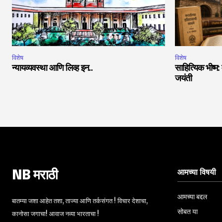
विशेष
विशेष
न्यायव्यवस्था आणि लिव्ह इन..
साहित्यिक भीष्म:
जयंती
आमच्या विषयी
NB मराठी
आमच्या बद्दल
बातम्या जशा आहेत तशा, ताज्या आणि तर्कसंगत ! विचार देशाचा,
सोबत या
कानोसा जगाचा! आवाज नव्या भारताचा !