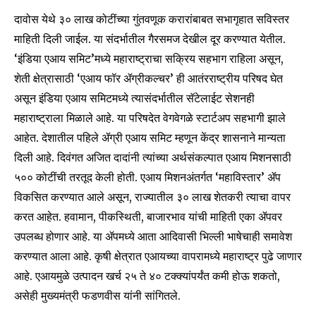
To subscribe, simply enter your email address on our website
दावोस येथे ३० लाख कोटींच्या गुंतवणूक करारांबाबत सभागृहात सविस्तर
or click the subscribe button below. Don't worry, we respect
माहिती दिली जाईल. या संदर्भातील गैरसमज देखील दूर करण्यात येतील.
your privacy and won't spam your inbox. Your information is
safe with us.
‘इंडिया एआय समिट’मध्ये महाराष्ट्राचा सक्रिय सहभाग राहिला असून,
शेती क्षेत्रासाठी ‘एआय फॉर ॲग्रीकल्चर’ ही आतंरराष्ट्रीय परिषद घेत
असून इंडिया एआय समिटमध्ये त्यासंदर्भातील सॅटेलाईट सेशनही
महाराष्ट्राला मिळाले आहे. या परिषदेत वेगवेगळे स्टार्टअप सहभागी झाले
आहेत. देशातील पहिले ॲग्री एआय समिट म्हणून केंद्र शासनाने मान्यता
SUBSCRIBE
दिली आहे. दिवंगत अजित दादांनी त्यांच्या अर्थसंकल्पात एआय मिशनसाठी
५०० कोटींची तरतूद केली होती. एआय मिशनअंतर्गत ‘महाविस्तार’ ॲप
I've read and accept the
Privacy Policy
.
विकसित करण्यात आले असून, राज्यातील ३० लाख शेतकरी त्याचा वापर
करत आहेत. हवामान, पीकस्थिती, बाजारभाव यांची माहिती एका ॲपवर
उपलब्ध होणार आहे. या ॲपमध्ये आता आदिवासी भिल्ली भाषेचाही समावेश
6,300
32,111
75
करण्यात आला आहे. कृषी क्षेत्रात एआयच्या वापरामध्ये महाराष्ट्र पुढे जाणार
Fans
Followers
Followers
आहे. एआयमुळे उत्पादन खर्च २५ ते ४० टक्क्यांपर्यंत कमी होऊ शकतो,
असेही मुख्यमंत्री फडणवीस यांनी सांगितले.