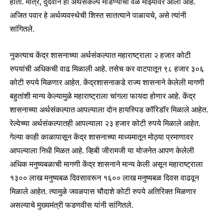
होता. मात्र, दुर्देवाने हा अर्थसंकल्प मांडण्याची वेळ माझ्यावर आली आहे.
अजित पवार हे अर्थव्यवस्थेची शिस्त सातत्याने पाळायचे, असे त्यांनी
सांगितले.
नुकत्याच केंद्र शासनाच्या अर्थसंकल्पात महाराष्ट्राला २ हजार कोटी
रुपयांची अधिकची वाढ मिळाली आहे. तसेच कर वाटपातून ९८ हजार ३०६
कोटी रुपये मिळणार आहेत. केंद्रशासनाकडे राज्य शासनाने केलेली मागणी
बहुतांशी मान्य केल्यामुळे महाराष्ट्राला चांगला फायदा होणार आहे. केंद्र
शासनाच्या अर्थसंकल्पात आपल्याला दोन हायस्पिड कॉरिडॉर मिळाले आहेत.
रेल्वेच्या अर्थसंकल्पातही आपल्याला २३ हजार कोटी रुपये मिळाले आहेत.
गेल्या काही काळापासून केंद्र शासनाच्या माध्यमातून मोठ्या प्रमाणावर
आपल्याला निधी मिळत आहे. व्हिबी जीरामजी या योजनेत आपण केलेली
अधिक मनुष्यबळाची मागणी केंद्र शासनाने मान्य केली असून महाराष्ट्राला
१३०० लाख मनुष्यबळ दिवसावरून १६०० लाख मनुष्यबळ दिवस वाढवून
Join our community of
मिळाले आहेत. त्यामुळे जवळपास चौदाशे कोटी रुपये अतिरिक्त मिळणार
SUBSCRIBERS and be part of the
असल्याचे मुख्यमंत्री फडणवीस यांनी सांगितले.
conversation.