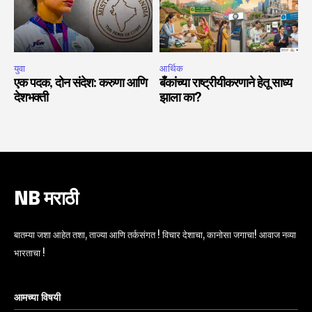
युवा
आर्थिक
एक पदक, दोन संदेश: करुणा आणि
बँकांच्या राष्ट्रीयीकरणाने हेतू साध्य
देशभक्ती
झाला का?
NB मराठी
बातम्या जशा आहेत तशा, ताज्या आणि तर्कसंगत ! विचार देशाचा, कानोसा जगाचा! आवाज नव्या
भारताचा !
आमच्या विषयी