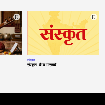
इतिहास
संस्कृत.. वैभव भारताचे…