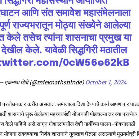
 सिद्धगिरी महासंस्थान आयोजित
उद्घाटन आणि संत समावेश महासंमेलनाला
ूर्ण राज्यभरातून मोठ्या संख्येने आलेल्या
nity of
ागत केले तसेच त्यांना शासनाचा प्रमुख या
d be part
त देखील केले. यावेळी सिद्धगिरी मठातील
tion.
.twitter.com/0cW56e62kB
mail address on our website or click
t worry, we respect your privacy and
I've read and a
mation is safe with us.
 एकनाथ शिंदे (@mieknathshinde)
October 1, 2024
रो प्रबोधनकार करीत असतात. समाजाला दिशा देण्याचे कार्य आपण पार पाड
ी शासनाने सुरू केलेल्या महत्त्वकांक्षी योजनाही पोहचल्या तर त्या प्रत्येक
32,111
क्षण केले पाहिजे असे सांगून गोशाळांमधील देशी गायींच्या पालन-पोषणासाठी
Followers
ान योजना राबवण्याचा निर्णय शासनाने नुकताच घेतला असल्याचे मुख्यमंत्री शि