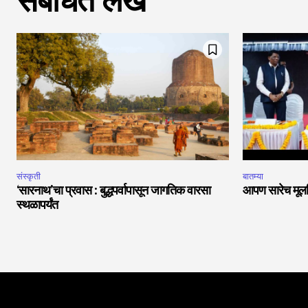
संबंधित लेख
संस्कृती
बातम्या
‘सारनाथ’चा प्रवास : बुद्धपर्वापासून जागतिक वारसा
आपण सारेच मूलनि
स्थळापर्यंत