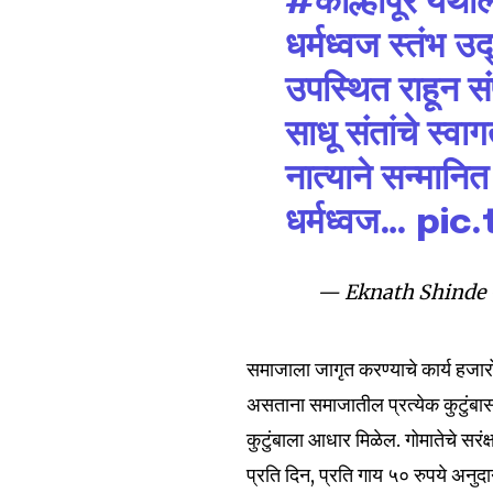
#कोल्हापूर
येथील
धर्मध्वज स्तंभ 
उपस्थित राहून संप
Join our commu
साधू संतांचे स्व
SUBSCRIBERS an
नात्याने सन्मानि
of the conversa
धर्मध्वज…
pic
To subscribe, simply enter your e
the subscribe button below. Don'
won't spam your inbox. Your infor
— Eknath Shinde –
समाजाला जागृत करण्याचे कार्य हजा
असताना समाजातील प्रत्येक कुटुंबासाठ
6,300
कुटुंबाला आधार मिळेल. गोमातेचे सरं
Fans
प्रति दिन, प्रति गाय ५० रुपये अनुद