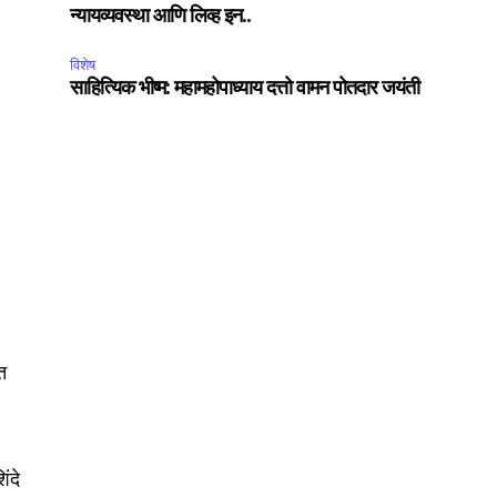
न्यायव्यवस्था आणि लिव्ह इन..
विशेष
साहित्यिक भीष्म: महामहोपाध्याय दत्तो वामन पोतदार जयंती
SUBSCRIBE
ccept the
Privacy Policy
.
त
75
Followers
ंदे