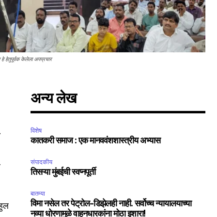
े हेतुपूर्वक केलेला अपप्रचार
अन्य लेख
.
विशेष
कातकरी समाज : एक मानववंशशास्त्रीय अभ्यास
…
संपादकीय
तिसऱ्या मुंबईची स्वप्नपूर्ती
बातम्या
विमा नसेल तर पेट्रोल-डिझेलही नाही. सर्वोच्च न्यायालयाच्या
हुल
नव्या धोरणामुळे वाहनधारकांना मोठा इशारा!