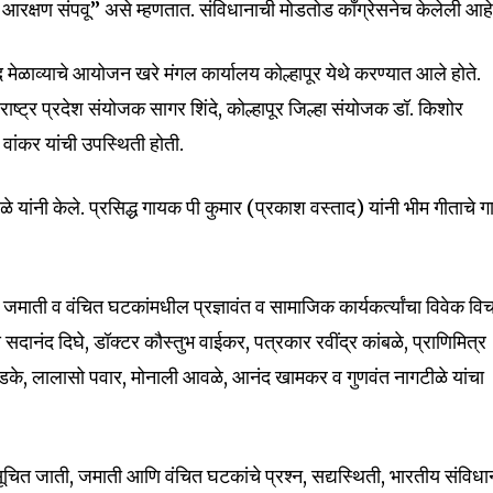
ही आरक्षण संपवू” असे म्हणतात. संविधानाची मोडतोड काँग्रेसनेच केलेली आहे
nity of
द मेळाव्याचे आयोजन खरे मंगल कार्यालय कोल्हापूर येथे करण्यात आले होते.
d be part
राष्ट्र प्रदेश संयोजक सागर शिंदे, कोल्हापूर जिल्हा संयोजक डॉ. किशोर
tion.
वांकर यांची उपस्थिती होती.
mail address on our website or click
बळे यांनी केले. प्रसिद्ध गायक पी कुमार (प्रकाश वस्ताद) यांनी भीम गीताचे 
t worry, we respect your privacy and
I've read and a
mation is safe with us.
 जमाती व वंचित घटकांमधील प्रज्ञावंत व सामाजिक कार्यकर्त्यांचा विवेक वि
 सदानंद दिघे, डॉक्टर कौस्तुभ वाईकर, पत्रकार रवींद्र कांबळे, प्राणिमित्र
डके, लालासो पवार, मोनाली आवळे, आनंद खामकर व गुणवंत नागटीळे यांचा
32,111
Followers
सूचित जाती, जमाती आणि वंचित घटकांचे प्रश्न, सद्यस्थिती, भारतीय संविधा