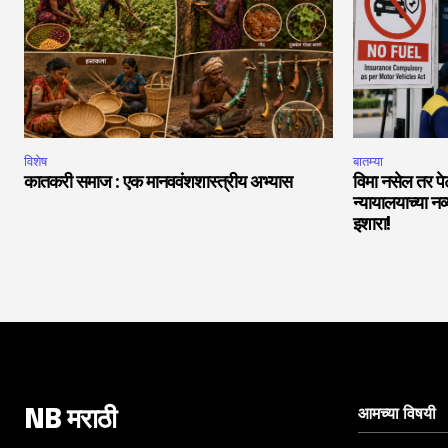
विशेष
बातम्या
कातकरी समाज : एक मानववंशशास्त्रीय अभ्यास
विमा नसेल तर पेट
न्यायालयाच्या नव
इशारा!
आमच्या विषयी
NB मराठी