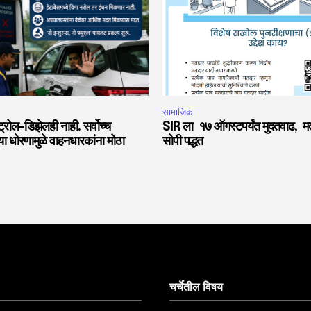
सामाजिक
्रोल-डिझेलही नाही. सर्वोच्च
SIR ला १७ ऑगस्टपर्यंत मुदतवाढ, मत
्या धोरणामुळे वाहनधारकांना मोठा
सोपी पद्धत
चर्चेतील विषय