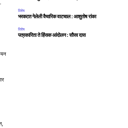
.
विशेष
भरकटत गेलेली वैचारिक वाटचाल : आशुतोष रांका
विशेष
पत्रकारिता ते हिंसक आंदोलन : सौरव दास
SUBSCRIBE
गायन
ccept the
Privacy Policy
.
चार
75
Followers
न,