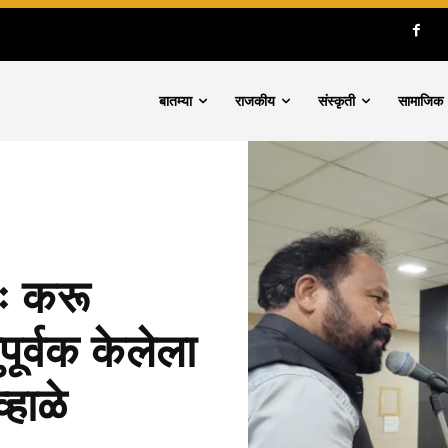
बातम्या
राजकीय
संस्कृती
सामाजिक
तः करू
पूर्वक केलेला
हाळे