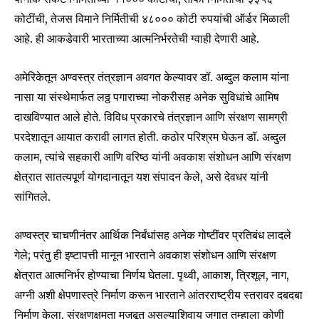
कोटींची, तेजस विमाने निर्मितीची ४८००० कोटी रुपयांची ऑर्डर मिळाली
आहे. ही आकडेवारी भारताच्या आत्मनिर्भरतेची ग्वाही देणारी आहे.
अमेरिकेतून अण्वस्त्र तंत्रज्ञान अवगत केल्यावर डॉ. अब्दुल कलाम यांना
नासा या संस्थेमार्फत लठ्ठ पगाराच्या नोकरीसह अनेक सुविधांचे आमिष
दाखविण्यात आले होते. विविध प्रकारचे तंत्रज्ञान आणि संरक्षण सामग्री
परदेशातून आयात करावी लागत होती. कठोर परिश्रम घेऊन डॉ. अब्दुल
कलाम, त्यांचे सहकारी आणि वरिष्ठ यांनी अवकाश संशोधन आणि संरक्षण
क्षेत्रात सातत्यपूर्ण योगदानातून यश संपादन केले, असे देवधर यांनी
सांगितले.
अण्वस्त्र चाचणीनंतर आर्थिक निर्बंधांसह अनेक गोष्टींवर प्रतिबंध लादले
Join our community of
SUBSCRIBERS and be part of the
गेले; परंतु ही इष्टापत्ती मानून भारताने अवकाश संशोधन आणि संरक्षण
conversation.
क्षेत्रात आत्मनिर्भर होण्याचा निर्णय घेतला. पृथ्वी, आकाश, त्रिशूल, नाग,
अग्नी अशी क्षेपणास्त्रे निर्माण करून भारताने आंतरराष्ट्रीय स्तरावर दबदबा
To subscribe, simply enter your email address on our website
निर्माण केला. संरक्षणक्षमता मजबूत असल्याशिवाय जगात तुम्हाला कोणी
or click the subscribe button below. Don't worry, we respect