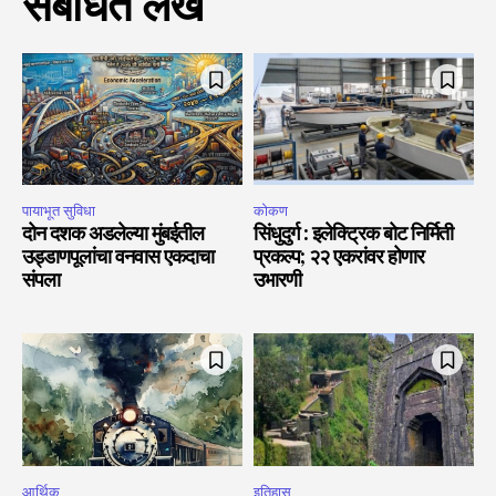
संबंधित लेख
पायाभूत सुविधा
कोकण
दोन दशक अडलेल्या मुंबईतील
सिंधुदुर्ग : इलेक्ट्रिक बोट निर्मिती
उड्डाणपूलांचा वनवास एकदाचा
प्रकल्प; २२ एकरांवर होणार
संपला
उभारणी
आर्थिक
इतिहास