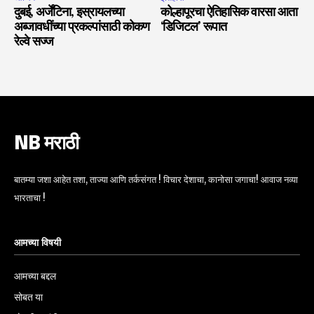
दुबई, अर्जेंटिना, इस्रायलच्या
कोल्हापूरचा ऐतिहासिक वारसा आता
अब्जावधींच्या प्रकल्पांसाठी कोकण
‘डिजिटल’ रूपात
रेल्वे सज्ज
NB मराठी
बातम्या जशा आहेत तशा, ताज्या आणि तर्कसंगत ! विचार देशाचा, कानोसा जगाचा! आवाज नव्या
भारताचा !
आमच्या विषयी
आमच्या बद्दल
सोबत या