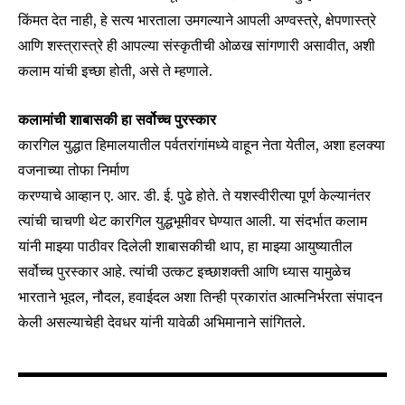
your privacy and won't spam your inbox. Your information is
किंमत देत नाही, हे सत्य भारताला उमगल्याने आपली अण्वस्त्रे, क्षेपणास्त्रे
safe with us.
आणि शस्त्रास्त्रे ही आपल्या संस्कृतीची ओळख सांगणारी असावीत, अशी
कलाम यांची इच्छा होती, असे ते म्हणाले.
कलामांची शाबासकी हा सर्वोच्च पुरस्कार
कारगिल युद्धात हिमालयातील पर्वतरांगांमध्ये वाहून नेता येतील, अशा हलक्या
SUBSCRIBE
वजनाच्या तोफा निर्माण
करण्याचे आव्हान ए. आर. डी. ई. पुढे होते. ते यशस्वीरीत्या पूर्ण केल्यानंतर
I've read and accept the
Privacy Policy
.
त्यांची चाचणी थेट कारगिल युद्धभूमीवर घेण्यात आली. या संदर्भात कलाम
यांनी माझ्या पाठीवर दिलेली शाबासकीची थाप, हा माझ्या आयुष्यातील
सर्वोच्च पुरस्कार आहे. त्यांची उत्कट इच्छाशक्ती आणि ध्यास यामुळेच
6,300
32,111
75
भारताने भूदल, नौदल, हवाईदल अशा तिन्ही प्रकारांत आत्मनिर्भरता संपादन
Fans
Followers
Followers
केली असल्याचेही देवधर यांनी यावेळी अभिमानाने सांगितले.