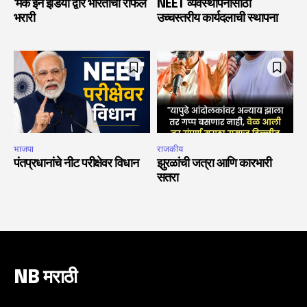
‘मेक इन इंडिया’द्वारे भारताची राफेल
NEET व्यवस्थापनासाठी
भरारी
उच्चस्तरीय कार्यदलाची स्थापना
भाजपा
राजकीय
पंतप्रधानांचे नीट परीक्षेवर विधान
झुरळांची जत्रा आणि कारभारी
सतरा
NB मराठी