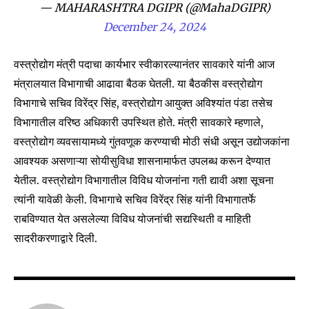
SUBSCRIBERS and be part of the
— MAHARASHTRA DGIPR (@MahaDGIPR)
conversation.
December 24, 2024
To subscribe, simply enter your email address on our website
or click the subscribe button below. Don't worry, we respect
वस्त्रोद्योग मंत्री पदाचा कार्यभार स्वीकारल्यानंतर सावकारे यांनी आज
your privacy and won't spam your inbox. Your information is
मंत्रालयात विभागाची आढावा बैठक घेतली. या बैठकीस वस्त्रोद्योग
safe with us.
विभागाचे सचिव विरेंद्र सिंह, वस्त्रोद्योग आयुक्त अविश्यांत पंडा तसेच
विभागातील वरिष्ठ अधिकारी उपस्थित होते. मंत्री सावकारे म्हणाले,
वस्त्रोद्योग व्यवसायामध्ये गुंतवणूक करण्याची मोठी संधी असून उद्योजकांना
आवश्यक असणाऱ्या सोयीसुविधा शासनामार्फत उपलब्ध करून देण्यात
येतील. वस्त्रोद्योग विभागातील विविध योजनांना गती द्यावी अशा सूचना
SUBSCRIBE
त्यांनी यावेळी केली. विभागाचे सचिव विरेंद्र सिंह यांनी विभागातर्फे
I've read and accept the
Privacy Policy
.
राबविण्यात येत असलेल्या विविध योजनांची सद्यस्थिती व माहिती
सादरीकरणाद्वारे दिली.
6,300
32,111
75
Fans
Followers
Followers