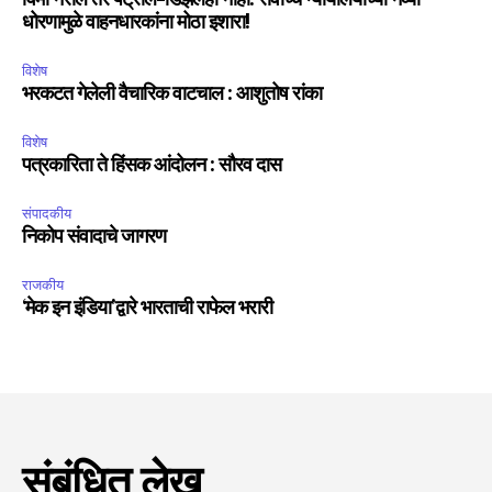
विमा नसेल तर पेट्रोल-डिझेलही नाही. सर्वोच्च न्यायालयाच्या नव्या
धोरणामुळे वाहनधारकांना मोठा इशारा!
विशेष
भरकटत गेलेली वैचारिक वाटचाल : आशुतोष रांका
विशेष
पत्रकारिता ते हिंसक आंदोलन : सौरव दास
संपादकीय
निकोप संवादाचे जागरण
राजकीय
‘मेक इन इंडिया’द्वारे भारताची राफेल भरारी
संबंधित लेख