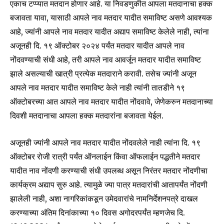
एकाच टप्प्यात मतदान होणार आहे. या निवडणुकीत आपला मतदानाचा हक्क
बजावता यावा, यासाठी आपले नाव मतदार यादीत समाविष्ट असणे आवश्यक
आहे, ज्यांनी आपले नाव मतदार यादीत अद्याप समाविष्ट केलेले नाही, त्यांना
अजूनही दि. १९ ऑक्टोबर २०२४ पर्यंत मतदार यादीत आपले नाव
नोंदवण्याची संधी आहे, तरी आपले नाव आवर्जून मतदार यादीत समाविष्ट
झाले असल्याची खात्री प्रत्येक मतदाराने करावी. तसेच ज्यांनी अजून
आपले नाव मतदार यादीत समाविष्ट केले नाही त्यांनी तातडीने १९
ऑक्टोबरच्या आत आपले नाव मतदार यादीत नोंदवावे, जेणेकरुन मतदानाच्या
दिवशी मतदानाचा आपला हक्क मतदारांना बजावता येईल.
अजूनही ज्यांनी आपले नाव मतदार यादीत नोंदवलेले नाही त्यांना दि. १९
ऑक्टोबर रोजी रात्री पर्यंत ऑनलाईन किंवा ऑफलाईन पद्धतीने मतदार
Join our community of
यादीत नाव नोंदणी करण्याची संधी उपलब्ध असून निरंतर मतदार नोंदणीचा
SUBSCRIBERS and be part of the
कार्यक्रम अद्याप सुरु आहे. त्यामुळे ज्या पात्र मतदारांची आतापर्यंत नोंदणी
conversation.
झालेली नाही, अशा नागरिकांकडून उमेदवारांचे नामनिर्देशनपत्रे दाखल
To subscribe, simply enter your email address on our website
करण्याच्या अंतिम दिनांकाच्या १० दिवस अगोदरपर्यंत म्हणजेच दि.
or click the subscribe button below. Don't worry, we respect