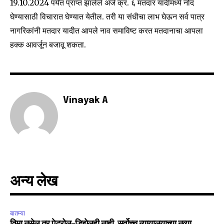
19.10.2024 पर्यंत प्राप्त झालेले अर्ज क्र. ६ मतदार यादीमध्ये नोंद
your privacy and won't spam your inbox. Your information is
safe with us.
घेण्यासाठी विचारात घेण्यात येतील. तरी या संधीचा लाभ घेऊन सर्व पात्र
नागरिकांनी मतदार यादीत आपले नाव समाविष्ट करत मतदानाचा आपला
हक्क आवर्जून बजावू शकता.
SUBSCRIBE
Vinayak A
I've read and accept the
Privacy Policy
.
6,300
32,111
75
Fans
Followers
Followers
अन्य लेख
बातम्या