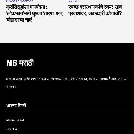
Uncategorized
बातम्या
क्रांतिसूर्याला मानवंदना :
स्वच्छ बसस्थानकांचे स्वप्न: खर्च
‘लोकभवन’मध्ये घुमला ‘तारपा’ अन्
प्रवाशांवर, जबाबदारी कोणाची?
‘बोहाडा’चा नाद!
NB मराठी
बातम्या जशा आहेत तशा, ताज्या आणि तर्कसंगत ! विचार देशाचा, कानोसा जगाचा! आवाज नव्या
भारताचा !
आमच्या विषयी
आमच्या बद्दल
सोबत या