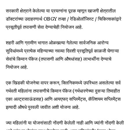
सरकारी क्षेत्राने केलेल्या या प्रयत्नांना पूरक म्हणून खाजगी क्षेत्रातील
डॉक्टरांच्या उदाहरणार्थ OBGY तज्ज्ञ / रेडिओलॉजिस्ट / चिकित्सकांद्वारे
प्रसूतीपूर्व तपासणी सेवा देण्याचेही नियोजन आहे.
SUBSCRIBE
शहरी आणि ग्रामीण भागात ओळखल्या गेलेल्या सार्वजनिक आरोग्य
I've read and accept the
Privacy Policy
.
सुविधांमध्ये प्रत्येक महिन्याच्या नवव्या दिवशी प्रसूतिपूर्व काळजी घेणाऱ्या
सेवांचे किमान पॅकेज (तपासणी आणि औषधांसह) लाभार्थींना देण्याचे
नियोजन आहे.
6,300
32,111
75
Fans
Followers
Followers
एक खिडकी योजनेचा वापर करून, क्लिनिकमध्ये उपस्थित असलेल्या सर्व
गर्भवती महिलांना तपासणीचे किमान पॅकेज (गर्भधारणेच्या दुसऱ्या तिमाहीत
एका अल्ट्रासाऊंडसह) आणि आयएफए सप्लिमेंट्स, कॅल्शियम सप्लिमेंट्स
इत्यादी औषधे पुरवली जावीत अशी योजना आहे.
ज्या महिलांनी या योजनांसाठी नोंदणी केलेली नाही आणि ज्यांनी नोंदणी केली