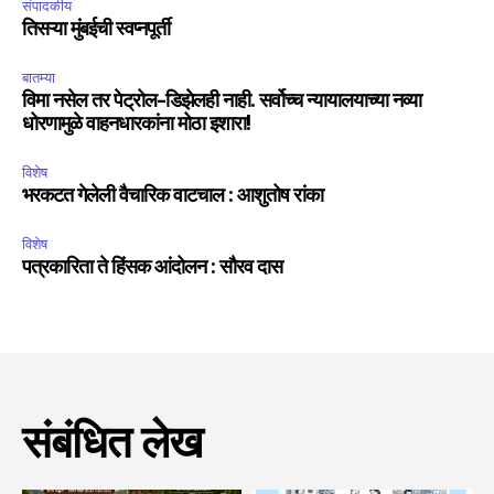
संपादकीय
तिसऱ्या मुंबईची स्वप्नपूर्ती
बातम्या
विमा नसेल तर पेट्रोल-डिझेलही नाही. सर्वोच्च न्यायालयाच्या नव्या
धोरणामुळे वाहनधारकांना मोठा इशारा!
विशेष
भरकटत गेलेली वैचारिक वाटचाल : आशुतोष रांका
विशेष
पत्रकारिता ते हिंसक आंदोलन : सौरव दास
संबंधित लेख