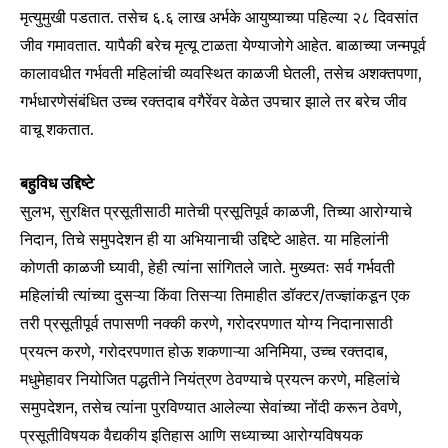
मृत्युमुखी पडतात. तसेच ६.६ लाख अर्भके आयुष्याच्या पहिल्या २८ दिवसांत
जीव गमावतात. यापैकी बरेच मृत्यू टाळता येण्याजोगे आहेत. बाळाच्या जन्मपूर्व
कालावधीत गर्भवती महिलांची व्यवस्थित काळजी घेतली, तसेच अशक्तपणा,
गर्भधारणेसंबंधित उच्च रक्तदाब वगैरेंवर वेळेत उपचार झाले तर बरेच जीव
वाचू शकतात.
बहुविध उद्दिष्टे
सुलभ, सुरक्षित प्रसूतीसाठी मातेची प्रसूतिपूर्व काळजी, तिच्या आरोग्याचे
निदान, तिचे समुपदेशन ही या अभियानाची उद्दिष्टे आहेत. या महिलांनी
कोणती काळजी घ्यावी, हेही त्यांना सांगितले जाते. मुख्यतः सर्व गर्भवती
महिलांची त्यांच्या दुसऱ्या किंवा तिसऱ्या तिमाहीत डॉक्टर/तज्ज्ञांकडून एक
तरी प्रसूतीपूर्व तपासणी नक्की करणे, गरोदरपणात योग्य निदानासाठी
प्रयत्न करणे, गरोदरपणात होऊ शकणाऱ्या अनिमिया, उच्च रक्तदाब,
मधुमेहावर नियोजित पद्धतीने नियंत्रण ठेवण्याचे प्रयत्न करणे, महिलांचे
समुपदेशन, तसेच त्यांना पुरविण्यात आलेल्या सेवांच्या नोंदी करून ठेवणे,
प्रसूतीविषयक वैद्यकीय इतिहास आणि सध्याच्या आरोग्यविषयक