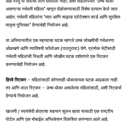
आहे परंतु या सेवांचा लाभ घेतलेला नाही; अशा महिलांपर्यंत ‘उच्च धोका
असणाऱ्या गर्भवती महिला’ म्हणून पोहोचण्यासाठी विशेष प्रयत्न केले जात
आहेत. गर्भवती महिलांना ‘मदर आणि चाइल्ड प्रोटेक्शन कार्ड आणि सुरक्षित
मातृत्व पुस्तिका’ देण्याचेही नियोजन आहे.
या अभियानातील एक महत्त्वाचा घटक म्हणजे उच्च जोखमीची गर्भधारणा
ओळखणे आणि त्याविषयी फॉलोअप (पाठपुरावा) घेणे. प्रत्येक भेटीसाठी
गर्भवती महिलांची स्थिती आणि जोखीम घटक दर्शवणारे एक स्टिकर
करण्याचेही नियोजन आहे.
हिरवे स्टिकर
– महिलांसाठी कोणताही धोकादायक घटक आढळला नाही
तर आणि लाल स्टिकर – उच्च धोका असलेल्या महिलांसाठी, अशी स्टिकर्स
देण्याचे नियोजन आहे.
खाजगी / स्वयंसेवी क्षेत्राचा सहभाग सुलभ व्हावा यासाठी एक राष्ट्रीय
पोर्टल आणि एक मोबाईल अप्लिकेशन विकसित करण्यात आले आहे.