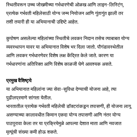
स्थितीवरून उच्च जोखमीच्या गर्भधारणेची ओळख आणि लाइन-लिस्टिंग,
प्रत्येक गर्भवती महिलेसाठी योग्य जन्म नियोजन आणि गुंतागुंत झाली तर
तशी तयारी ही या अभियानाची उद्दिष्टे आहेत.
कुपोषण असलेल्या महिलांच्या स्थितीचे लवकर निदान तसेच त्याबाबत योग्य
व्यवस्थापन यावर या अभियानात विशेष भर दिला जातो. पौगंडावस्थेतील
आणि लवकर गर्भधारणेवर विशेष लक्ष केंद्रित केले जाते. कारण या
गर्भधारणांना अतिरिक्त आणि विशेष काळजी घेणे आवश्यक असते.
प्रमुख वैशिष्ट्ये
Join our community of
या अभियानात महिलांना ज्या सेवा-सुविधा देण्याची योजना आहे, त्या
SUBSCRIBERS and be part of the
पुढीलप्रमाणे सांगता येतील.
conversation.
भारतातील प्रत्येक गर्भवती महिलेची डॉक्टरांकडून तपासणी, ही योजना लागू
To subscribe, simply enter your email address on our website
असण्याच्या कालावधीत किमान एकदा योग्य तपासणी आणि नंतर योग्य
or click the subscribe button below. Don't worry, we respect
पाठपुरावा केला तर या प्रक्रियेमुळे आपल्या देशात माता आणि नवजात
your privacy and won't spam your inbox. Your information is
safe with us.
मृत्यूंची संख्या कमी होऊ शकते.