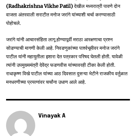
(Radhakrishna Vikhe Patil)
देखील मध्यरात्री पावणे दोन
वाजता अंतरवाली सराटीत मनोज जरांगे यांच्याशी चर्चा करण्यासाठी
पोहोचले.
जरांगे यांनी आचारसंहिता लागू होण्यापूर्वी मराठा आरक्षणाचा प्रश्न
Join our community of
सोडण्याची मागणी केली आहे. निवडणुकांच्या पार्श्वभूमीवर मनोज जरांगे
SUBSCRIBERS and be part of the
पाटील यांनी महायुतीला इशारा देत पत्रकार परिषद घेतली होती. यावेळी
conversation.
त्यांनी उपमुख्यमंत्री देवेंद्र फडणवीस यांच्यावरही टीका केली होती.
राधाकृष्ण विखे पाटील यांच्या आठ दिवसात दुसऱ्या भेटीने राजकीय वर्तुळात
To subscribe, simply enter your email address on our website
or click the subscribe button below. Don't worry, we respect
मनधरणीच्या प्रयत्नांवर चर्चांना उधाण आले आहे.
your privacy and won't spam your inbox. Your information is
safe with us.
Vinayak A
SUBSCRIBE