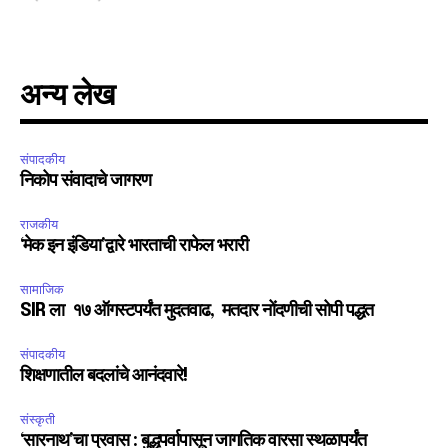
I've read and accept the
Privacy Policy
.
अन्य लेख
6,300
32,111
75
Fans
Followers
Followers
संपादकीय
निकोप संवादाचे जागरण
राजकीय
‘मेक इन इंडिया’द्वारे भारताची राफेल भरारी
सामाजिक
SIR ला १७ ऑगस्टपर्यंत मुदतवाढ, मतदार नोंदणीची सोपी पद्धत
संपादकीय
शिक्षणातील बदलांचे आनंदवारे!
संस्कृती
‘सारनाथ’चा प्रवास : बुद्धपर्वापासून जागतिक वारसा स्थळापर्यंत