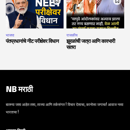
भाजपा
राजकीय
पंतप्रधानांचे नीट परीक्षेवर विधान
झुरळांची जत्रा आणि कारभारी
सतरा
NB मराठी
बातम्या जशा आहेत तशा, ताज्या आणि तर्कसंगत ! विचार देशाचा, कानोसा जगाचा! आवाज नव्या
भारताचा !