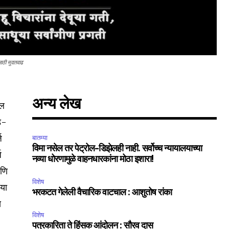
साठी मुदतवाढ
अन्य लेख
ील
ड-
ज
बातम्या
विमा नसेल तर पेट्रोल-डिझेलही नाही. सर्वोच्च न्यायालयाच्या
ज
नव्या धोरणामुळे वाहनधारकांना मोठा इशारा!
आणि
विशेष
 या
भरकटत गेलेली वैचारिक वाटचाल : आशुतोष रांका
े
विशेष
पत्रकारिता ते हिंसक आंदोलन : सौरव दास