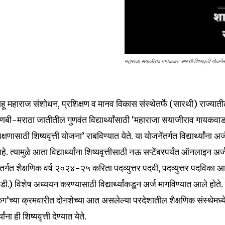
महाराजा सयाजीराव गायकवाड सारथी शिष्यवृत्ती योजने
शाहू महाराज संशोधन, प्रशिक्षण व मानव विकास संस्थेतर्फे (सारथी) राज्यात
णबी-मराठा जातीतील गुणवंत विद्यार्थ्यांसाठी ‘महाराजा सयाजीराव गायकवा
ासाठी शिष्यवृत्ती योजना’ राबविण्यात येते. या योजनेंतर्गत विद्यार्थ्यांना अर्
त्यामुळे आता विद्यार्थ्यांना शिष्यवृत्तीसाठी नऊ सप्टेंबरपर्यंत ऑनलाइन अर्
ेंतर्गत शैक्षणिक वर्ष २०२४-२५ करिता पदव्युत्तर पदवी, पदव्युत्तर पदविका 
nity of
.) विशेष अध्ययन करण्यासाठी विद्यार्थ्यांकडून अर्ज मागविण्यात आले होते.
d be part
किंग’च्या क्रमवारीत दोनशेच्या आत असलेल्या परदेशातील शैक्षणिक संस्थेमध्य
tion.
ना ही शिष्यवृत्ती देण्यात येते.