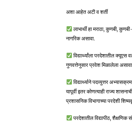
To subscribe, simply enter your e
अशा आहेत अटी व शर्ती
the subscribe button below. Don'
won't spam your inbox. Your infor
लाभार्थी हा मराठा, कुणबी, कुणबी
नागरिक असावा.
विद्यार्थ्यांला परदेशातील क्यूएस व
6,300
गुणवत्तेनुसार प्रवेश मिळालेला असावा
Fans
विद्यार्थ्याने पदव्युत्तर अभ्या
यापूर्वी इतर कोणत्याही राज्य शासनाच
प्रशासनिक विभागाच्या परदेशी शिष्यवृ
परदेशातील विद्यापीठ, शैक्षणिक संस्थ