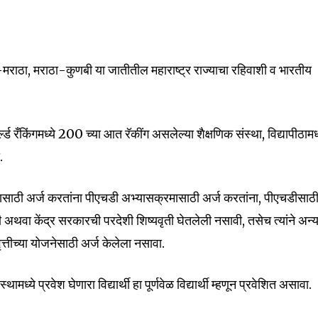
mail address on our website or click
t worry, we respect your privacy and
I've read and a
mation is safe with us.
-मराठा, मराठा-कुणबी या जातीतील महाराष्ट्र राज्याचा रहिवाशी व भारतीय
र्ल्ड रँकिंगमध्ये 200 च्या आत रॅकींग असलेल्या शैक्षणिक संस्था, विद्यापीठामध्
32,111
.
Followers
सक्रमासाठी अर्ज करतांना पीएचडी अभ्यासक्रमासाठी अर्ज करतांना, पीएचडीसाठ
ी अथवा केंद्र सरकारची परदेशी शिष्यवृती घेतलेली नसावी, तसेच त्यांने अन्
त्तीच्या योजनेसाठी अर्ज केलेला नसावा.
ामध्ये प्रवेश घेणारा विद्यार्थी हा पूर्णवेळ विद्यार्थी म्हणून प्रवेशित असावा.