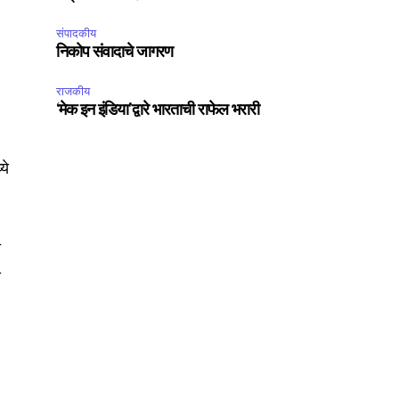
SUBSCRIBE
संपादकीय
ccept the
Privacy Policy
.
निकोप संवादाचे जागरण
राजकीय
‘मेक इन इंडिया’द्वारे भारताची राफेल भरारी
ये
75
Followers
ी
य