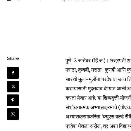
Share
पुणे, 2 सप्टेंबर (हिं.स.)। छत्रपती 
मराठा, कुणबी, मराठा-कुणबी आणि कु
सारथी मुला-मुलींना परदेशात उच्च शिक्षण
करण्यासाठी मुदतवाढ देण्यात आली आहे. 
करता येणार आहे. या शिष्यवृत्ती योजन
Join our commu
संशोधनात्मक अभ्यासक्रमाचे (पीएच.डी
SUBSCRIBERS an
अभ्यासक्रमाकरिता ‘क्युएस वर्ल्ड रॅं
of the conversa
प्रवेश घेतला असेल, तर अशा विद्यार्थ्यां