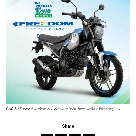
CNG BIKE|बजाज ने आणली जगातली पहिली सीएनजी बाईक. किंमत, मायलेज व वैशिष्ट्ये जाणून घ्या
Share