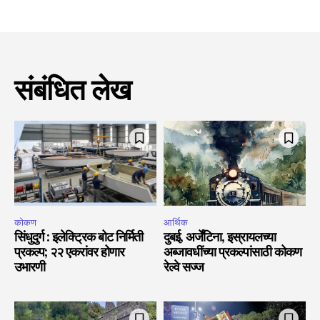
संबंधित लेख
कोकण
आर्थिक
सिंधुदुर्ग : इलेक्ट्रिक बोट निर्मिती
दुबई, अर्जेंटिना, इस्रायलच्या
प्रकल्प; २२ एकरांवर होणार
अब्जावधींच्या प्रकल्पांसाठी कोकण
उभारणी
रेल्वे सज्ज