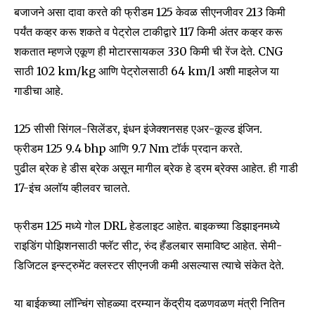
बजाजने असा दावा करते की फ्रीडम 125 केवळ सीएनजीवर 213 किमी
To subscribe, simply enter your email address on our website
or click the subscribe button below. Don't worry, we respect
पर्यंत कव्हर करू शकते व पेट्रोल टाकीद्वारे 117 किमी अंतर कव्हर करू
your privacy and won't spam your inbox. Your information is
शकतात म्हणजे एकूण ही मोटारसायकल 330 किमी ची रेंज देते. CNG
safe with us.
साठी 102 km/kg आणि पेट्रोलसाठी 64 km/l अशी माइलेज या
गाडीचा आहे.
125 सीसी सिंगल-सिलेंडर, इंधन इंजेक्शनसह एअर-कूल्ड इंजिन.
फ्रीडम 125 9.4 bhp आणि 9.7 Nm टॉर्क प्रदान करते.
SUBSCRIBE
पुढील ब्रेक हे डीस ब्रेक असून मागील ब्रेक हे ड्रम ब्रेक्स आहेत. ही गाडी
I've read and accept the
Privacy Policy
.
17-इंच अलॉय व्हीलवर चालते.
फ्रीडम 125 मध्ये गोल DRL हेडलाइट आहेत. बाइकच्या डिझाइनमध्ये
राइडिंग पोझिशनसाठी फ्लॅट सीट, रुंद हँडलबार समाविष्ट आहेत. सेमी-
6,300
32,111
75
Fans
Followers
Followers
डिजिटल इन्स्ट्रुमेंट क्लस्टर सीएनजी कमी असल्यास त्याचे संकेत देते.
या बाईकच्या लॉन्चिंग सोहळ्या दरम्यान केंद्रीय दळणवळण मंत्री नितिन