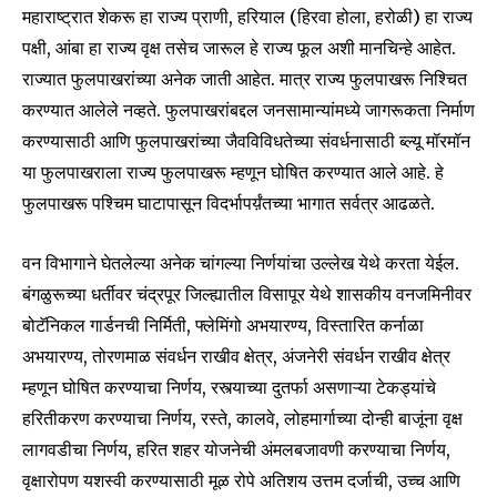
महाराष्ट्रात शेकरू हा राज्य प्राणी, हरियाल (हिरवा होला, हरोळी) हा राज्य
Join our community of
SUBSCRIBERS and be part of the
पक्षी, आंबा हा राज्य वृक्ष तसेच जारूल हे राज्य फूल अशी मानचिन्हे आहेत.
conversation.
राज्यात फुलपाखरांच्या अनेक जाती आहेत. मात्र राज्य फुलपाखरू निश्चित
करण्यात आलेले नव्हते. फुलपाखरांबद्दल जनसामान्यांमध्ये जागरूकता निर्माण
To subscribe, simply enter your email address on our website
करण्यासाठी आणि फुलपाखरांच्या जैवविविधतेच्या संवर्धनासाठी ब्ल्यू मॉरमॉन
or click the subscribe button below. Don't worry, we respect
your privacy and won't spam your inbox. Your information is
या फुलपाखराला राज्य फुलपाखरू म्हणून घोषित करण्यात आले आहे. हे
safe with us.
फुलपाखरू पश्चिम घाटापासून विदर्भापर्य़ंतच्या भागात सर्वत्र आढळते.
वन विभागाने घेतलेल्या अनेक चांगल्या निर्णयांचा उल्लेख येथे करता येईल.
बंगळुरूच्या धर्तीवर चंद्रपूर जिल्ह्यातील विसापूर येथे शासकीय वनजमिनीवर
बोटॅनिकल गार्डनची निर्मिती, फ्लेमिंगो अभयारण्य, विस्तारित कर्नाळा
SUBSCRIBE
अभयारण्य, तोरणमाळ संवर्धन राखीव क्षेत्र, अंजनेरी संवर्धन राखीव क्षेत्र
म्हणून घोषित करण्याचा निर्णय, रस्त्याच्या दुतर्फा असणाऱ्या टेकड्यांचे
I've read and accept the
Privacy Policy
.
हरितीकरण करण्याचा निर्णय, रस्ते, कालवे, लोहमार्गाच्या दोन्ही बाजूंना वृक्ष
लागवडीचा निर्णय, हरित शहर योजनेची अंमलबजावणी करण्याचा निर्णय,
वृक्षारोपण यशस्वी करण्यासाठी मूळ रोपे अतिशय उत्तम दर्जाची, उच्च आणि
6,300
32,111
75